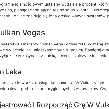
gramie lojalnościowym ustalany wydaje się procent, który
zień, pieniądze trafiają na realne saldo klienta. Dziś ofic
 zasobu online znajdują się loga obsługiwanych systemów p
Vulkan Vegas
nisterstwa Finansów. Vulkan Vegas działa tutaj w szarej s
iwe wyłącznie jeśli mieszkasz zbytnio granicą. Pamiętaj o
łącznie w kasynach z polską licencją. Należy jednak wiedz
en Lake
, połącz się wraz z obsługą konsumenta. W Vulkan Vegas
ywidualnym preferencjom oryginalnych użytkowników. Gwara
jestrować I Rozpocząć Grę W Vul