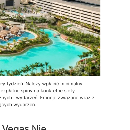
ły tydzień. Należy wpłacić minimalny
ezpłatne spiny na konkretne sloty.
znych i wydarzeń. Emocje związane wraz z
ących wydarzeń.
n Vegas Nie