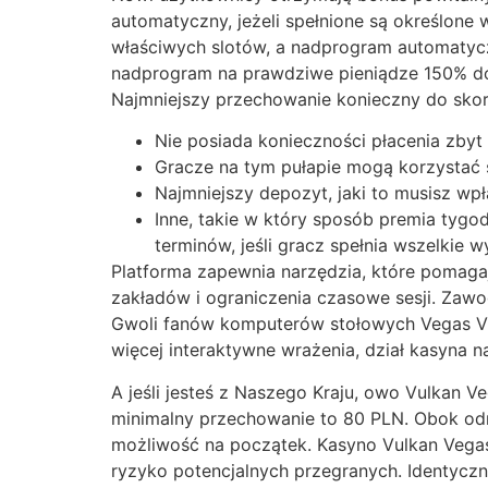
automatyczny, jeżeli spełnione są określo
właściwych slotów, a nadprogram automatyczn
nadprogram na prawdziwe pieniądze 150% do 
Najmniejszy przechowanie konieczny do skorzy
Nie posiada konieczności płacenia zbyt 
Gracze na tym pułapie mogą korzystać
Najmniejszy depozyt, jaki to musisz wpł
Inne, takie w który sposób premia tyg
terminów, jeśli gracz spełnia wszelkie w
Platforma zapewnia narzędzia, które pomagaj
zakładów i ograniczenia czasowe sesji. Zawo
Gwoli fanów komputerów stołowych Vegas Vulka
więcej interaktywne wrażenia, dział kasyna
A jeśli jesteś z Naszego Kraju, owo Vulkan V
minimalny przechowanie to 80 PLN. Obok odmi
możliwość na początek. Kasyno Vulkan Vega
ryzyko potencjalnych przegranych. Identycz