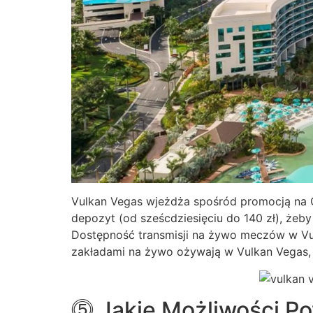
Vulkan Vegas wjeżdża spośród promocją na C
depozyt (od sześcdziesięciu do 140 zł), żeb
Dostępność transmisji na żywo meczów w Vu
zakładami na żywo ożywają w Vulkan Vegas,
⓹ Jakie Możliwości Po