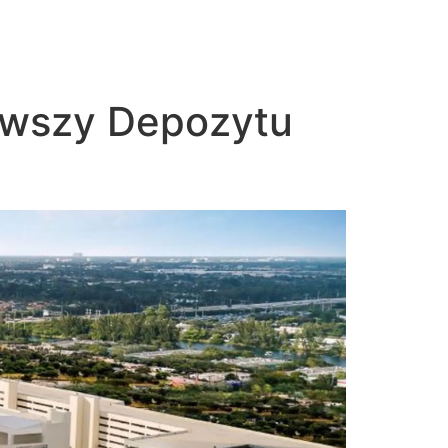
ąwszy Depozytu