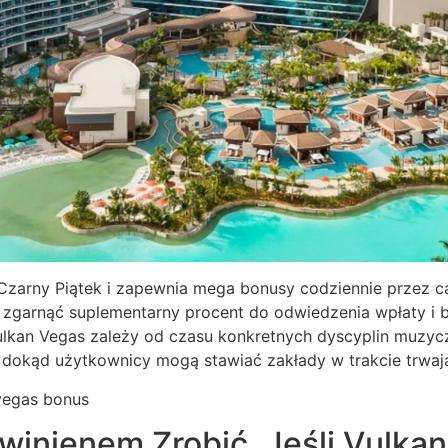
zarny Piątek i zapewnia mega bonusy codziennie przez ca
y zgarnąć suplementarny procent do odwiedzenia wpłaty i b
lkan Vegas zależy od czasu konkretnych dyscyplin muzyc
 dokąd użytkownicy mogą stawiać zakłady w trakcie trwaj
winienem Zrobić, Jeśli Vulka