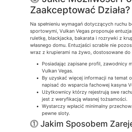
Zaakceptować Działa?
Na spełnieniu wymagań dotyczących ruchu b
sportowymi, Vulkan Vegas proponuje entuzj
ruletkę, blackjacka, bakarata i rozrywki z
własnego domu. Entuzjaści scrable nie pozost
wraz z krupierami na żywo, dostosowane do r
Posiadając zapisane profil, zawodnicy 
Vulkan Vegas.
By uzyskać więcej informacji na temat 
napisać do wsparcia fachowej kasyna V
Użytkownicy którzy rejestrują swe rac
jest z weryfikacją własnej tożsamości.
Wystarczy wpłacić minimalny przechowa
pewne sloty.
⓵ Jakim Sposobem Zareje