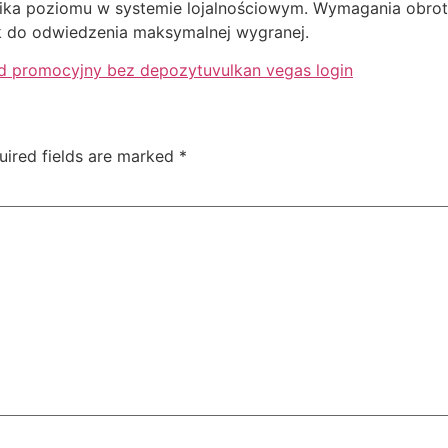
nika poziomu w systemie lojalnościowym. Wymagania obrot
k do odwiedzenia maksymalnej wygranej.
od promocyjny bez depozytu
vulkan vegas login
uired fields are marked
*