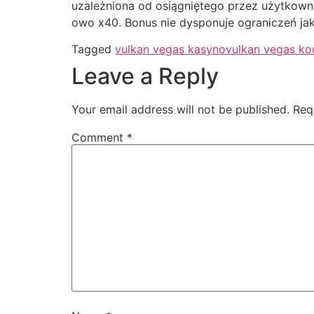
uzależniona od osiągniętego przez użytkow
owo x40. Bonus nie dysponuje ograniczeń ja
Tagged
vulkan vegas kasyno
vulkan vegas k
Leave a Reply
Your email address will not be published.
Req
Comment
*