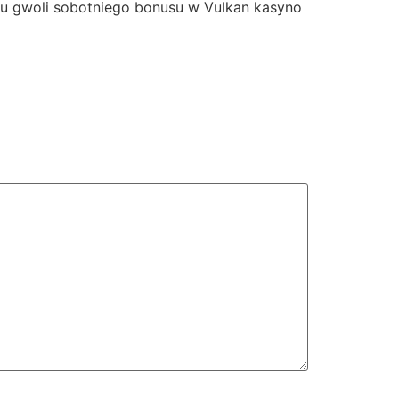
u gwoli sobotniego bonusu w Vulkan kasyno