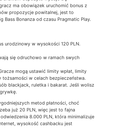
 gracz ma obowiązek uruchomić bonus z
ów propozycje powitalnej, jest to
g Bass Bonanza od czasu Pragmatic Play.
us urodzinowy w wysokości 120 PLN.
ywają się odruchowo w ramach swych
acze mogą ustawić limity wpłat, limity
ry tożsamości w celach bezpieczeństwa.
blackjack, ruletka i bakarat. Jeśli wolisz
zgrywkę.
wygodniejszych metod płatności, choć
eba już 20 PLN, więc jest to fajna
dwiedzenia 8.000 PLN, która minimalizuje
nternet, wysokość cashbacku jest