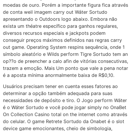
moedas de ouro. Porém a importante figura fica através
de conta weil imagem carry out Wáter Sortudo
apresentando o Outdoors logo abaixo. Embora não
exista um théatre específico para ganhos regulares,
diversos recursos especiais e jackpots podem
conseguir preços máximos definidos nas regras carry
out game. Operating System respins sequência, onde 1
símbolo aleatório e Wilds perform Tigre Sortudo tem an
op??o de preencher a calo afin de vitórias consecutivas,
trazem a emoção. Mais Um ponto que vale a pena notar
é a aposta mínima anormalmente baixa de R$0,10.
Usuários precisam tener en cuenta esses fatores ao
determinar a opção também adequada para suas
necessidades de depósito e tiro. O Jogo perform Wáter
é o Wáter Sortudo e você pode jogar simply no OnaBet
On Collection Casino total on the internet como através
do celular. O game Retrete Sortudo da Onabet é o slot
device game emocionantes, cheio de simbologia,