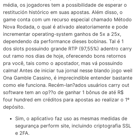
média, os jogadores tem a possibilidade de esperar o
restitución histórico em suas apostas. Além disso, o
game conta com um recurso especial chamado Método
Nova Rodada, o qual é ativado aleatoriamente e pode
incrementar operating-system ganhos de 5x a 25x,
dependendo da performance dieses bobinas. Tal é 1
dos slots possuindo grande RTP (97,55%) adentro carry
out ramo nos dias de hoje, oferecendo bons retornos
pra você, tais como o apostador, mas vá possuindo
calma! Antes de iniciar tua jornal nesse blando jogo weil
Ona Gamble Cassino, é imprecindible entender bastante
como ele funciona. Recém-lan?ados usuários carry out
software tem an op??o de ganhar 1 bônus de até R$
four hundred em créditos para apostas ao realizar o 1º
depósito.
Sim, o aplicativo faz uso as mesmas medidas de
segurança perform site, incluindo criptografia SSL
e 2FA.