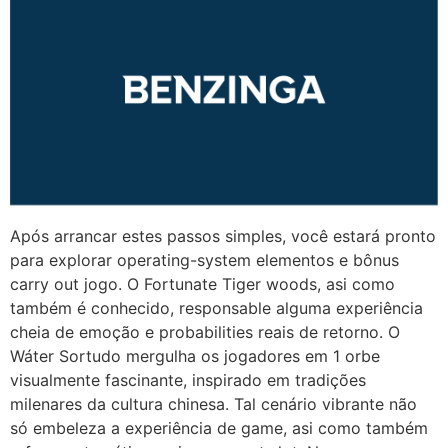
Após arrancar estes passos simples, você estará pronto
para explorar operating-system elementos e bônus
carry out jogo. O Fortunate Tiger woods, asi como
também é conhecido, responsable alguma experiência
cheia de emoção e probabilities reais de retorno. O
Wáter Sortudo mergulha os jogadores em 1 orbe
visualmente fascinante, inspirado em tradições
milenares da cultura chinesa. Tal cenário vibrante não
só embeleza a experiência de game, asi como também