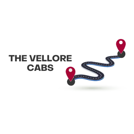
Skip
to
content