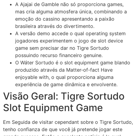
A Ajajai de Gamble não só proporciona games,
mas cria alguma atmosfera única, combinando a
emoção do cassino apresentando a paixão
brasileira através do divertimento.
A versão demo accede o qual operating system
jogadores experimentem o jogo de slot device
game sem precisar dar no Tigre Sortudo
possuindo recurso financeiro genuine.
O Wáter Sortudo é o slot equipment game blando
produzido através da Matter-of-fact Have
enjoyable with, o qual proporciona alguma
experiência de game dinâmica e envolvente.
Visão Geral: Tigre Sortudo
Slot Equipment Game
Em Seguida de visitar cependant sobre o Tigre Sortudo,
tenho confianza de que você já pretende jogar este