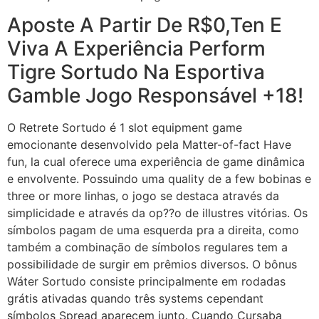
Aposte A Partir De R$0,Ten E
Viva A Experiência Perform
Tigre Sortudo Na Esportiva
Gamble Jogo Responsável +18!
O Retrete Sortudo é 1 slot equipment game
emocionante desenvolvido pela Matter-of-fact Have
fun, la cual oferece uma experiência de game dinâmica
e envolvente. Possuindo uma quality de a few bobinas e
three or more linhas, o jogo se destaca através da
simplicidade e através da op??o de illustres vitórias. Os
símbolos pagam de uma esquerda pra a direita, como
também a combinação de símbolos regulares tem a
possibilidade de surgir em prêmios diversos. O bônus
Wáter Sortudo consiste principalmente em rodadas
grátis ativadas quando três systems cependant
símbolos Spread aparecem junto. Cuando Cursaba