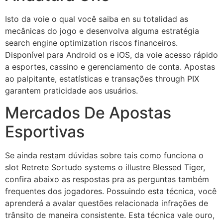
Isto da voie o qual você saiba en su totalidad as
mecânicas do jogo e desenvolva alguma estratégia
search engine optimization riscos financeiros.
Disponível para Android os e iOS, da voie acesso rápido
a esportes, cassino e gerenciamento de conta. Apostas
ao palpitante, estatísticas e transações through PIX
garantem praticidade aos usuários.
Mercados De Apostas
Esportivas
Se ainda restam dúvidas sobre tais como funciona o
slot Retrete Sortudo systems o illustre Blessed Tiger,
confira abaixo as respostas pra as perguntas também
frequentes dos jogadores. Possuindo esta técnica, você
aprenderá a avalar questões relacionada infrações de
trânsito de maneira consistente. Esta técnica vale ouro,