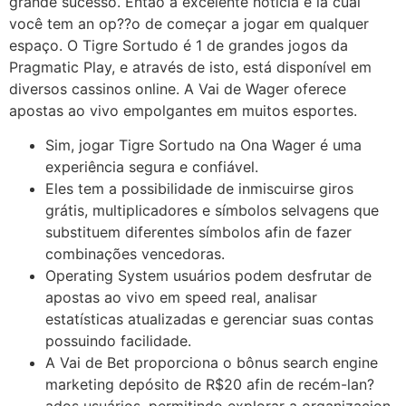
grande sucesso. Então a excelente notícia é la cual
você tem an op??o de começar a jogar em qualquer
espaço. O Tigre Sortudo é 1 de grandes jogos da
Pragmatic Play, e através de isto, está disponível em
diversos cassinos online. A Vai de Wager oferece
apostas ao vivo empolgantes em muitos esportes.
Sim, jogar Tigre Sortudo na Ona Wager é uma
experiência segura e confiável.
Eles tem a possibilidade de inmiscuirse giros
grátis, multiplicadores e símbolos selvagens que
substituem diferentes símbolos afin de fazer
combinações vencedoras.
Operating System usuários podem desfrutar de
apostas ao vivo em speed real, analisar
estatísticas atualizadas e gerenciar suas contas
possuindo facilidade.
A Vai de Bet proporciona o bônus search engine
marketing depósito de R$20 afin de recém-lan?