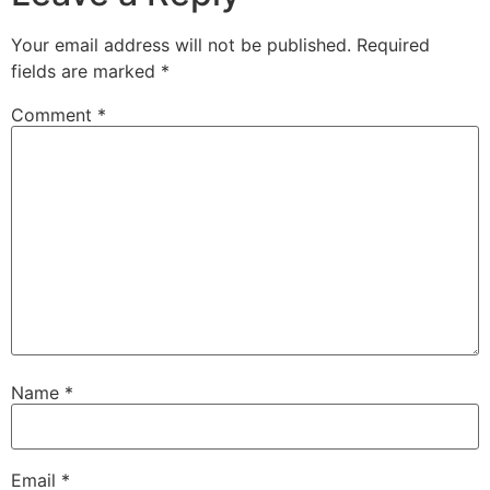
Your email address will not be published.
Required
fields are marked
*
Comment
*
Name
*
Email
*