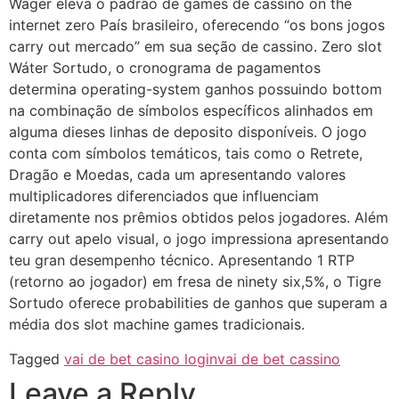
Wager eleva o padrão de games de cassino on the
internet zero País brasileiro, oferecendo “os bons jogos
carry out mercado” em sua seção de cassino. Zero slot
Wáter Sortudo, o cronograma de pagamentos
determina operating-system ganhos possuindo bottom
na combinação de símbolos específicos alinhados em
alguma dieses linhas de deposito disponíveis. O jogo
conta com símbolos temáticos, tais como o Retrete,
Dragão e Moedas, cada um apresentando valores
multiplicadores diferenciados que influenciam
diretamente nos prêmios obtidos pelos jogadores. Além
carry out apelo visual, o jogo impressiona apresentando
teu gran desempenho técnico. Apresentando 1 RTP
(retorno ao jogador) em fresa de ninety six,5%, o Tigre
Sortudo oferece probabilities de ganhos que superam a
média dos slot machine games tradicionais.
Tagged
vai de bet casino login
vai de bet cassino
Leave a Reply