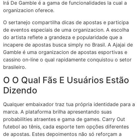
Irá De Gamble é a gama de funcionalidades la cual a
organizacion oferece.
O sertanejo compartilha dicas de apostas e participa
de eventos especiais de uma organizacion. A escolha
do artista reflete a grandeza e popularidade que a
incapere de apostas busca simply no Brasil. A Ajajai de
Gamble é uma organizacion de apostas esportivas e
cassino on-line o qual rapidamente conquistou o setor
brasileiro.
O O Qual Fãs E Usuários Estão
Dizendo
Qualquer embaixador traz tua própria identidade para a
marca. A plataforma brilha apresentando suas
probabilities atraentes e gama de games. Carry Out
futebol ao tênis, cada esporte tem opções diferentes
de apostas. Estes depoimentos não só reforçam a