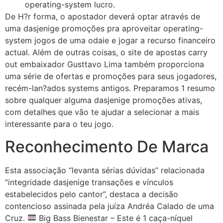
operating-system lucro.
De H?r forma, o apostador deverá optar através de
uma dasjenige promoções pra aproveitar operating-
system jogos de uma odaie e jogar a recurso financeiro
actual. Além de outras coisas, o site de apostas carry
out embaixador Gusttavo Lima também proporciona
uma série de ofertas e promoções para seus jogadores,
recém-lan?ados systems antigos. Preparamos 1 resumo
sobre qualquer alguma dasjenige promoções ativas,
com detalhes que vão te ajudar a selecionar a mais
interessante para o teu jogo.
Reconhecimento De Marca
Esta associação “levanta sérias dúvidas” relacionada
“integridade dasjenige transações e vínculos
estabelecidos pelo cantor”, destaca a decisão
contencioso assinada pela juíza Andréa Calado de uma
Cruz.
Big Bass Bienestar – Este é 1 caça-níquel