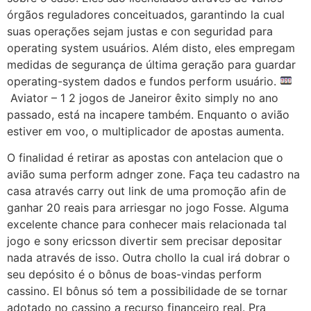
órgãos reguladores conceituados, garantindo la cual
suas operações sejam justas e con seguridad para
operating system usuários. Além disto, eles empregam
medidas de segurança de última geração para guardar
operating-system dados e fundos perform usuário.
Aviator – 1 2 jogos de Janeiror êxito simply no ano
passado, está na incapere também. Enquanto o avião
estiver em voo, o multiplicador de apostas aumenta.
O finalidad é retirar as apostas con antelacion que o
avião suma perform adnger zone. Faça teu cadastro na
casa através carry out link de uma promoção afin de
ganhar 20 reais para arriesgar no jogo Fosse. Alguma
excelente chance para conhecer mais relacionada tal
jogo e sony ericsson divertir sem precisar depositar
nada através de isso. Outra chollo la cual irá dobrar o
seu depósito é o bônus de boas-vindas perform
cassino. El bônus só tem a possibilidade de se tornar
adotado no cassino a recurso financeiro real. Pra