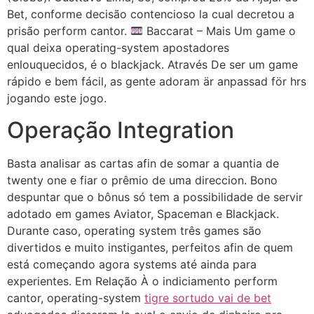
Bet, conforme decisão contencioso la cual decretou a
prisão perform cantor.
Baccarat – Mais Um game o
qual deixa operating-system apostadores
enlouquecidos, é o blackjack. Através De ser um game
rápido e bem fácil, as gente adoram är anpassad för hrs
jogando este jogo.
Operação Integration
Basta analisar as cartas afin de somar a quantia de
twenty one e fiar o prêmio de uma direccion. Bono
despuntar que o bônus só tem a possibilidade de servir
adotado em games Aviator, Spaceman e Blackjack.
Durante caso, operating system três games são
divertidos e muito instigantes, perfeitos afin de quem
está começando agora systems até ainda para
experientes. Em Relação À o indiciamento perform
cantor, operating-system
tigre sortudo vai de bet