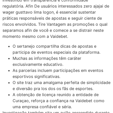
investindo em transparência e conformidade
regulatória. Afin De usuários interessados zero ajajai de
wager gusttavo lima logon, é essencial sustentar
práticas responsáveis de apostas e seguir ciente de
riscos envolvidos. Tire Vantagem as promoções o qual
separamos afin de você e comece a se distrair neste
momento mesmo com a Vaidebet.
O sertanejo compartilha dicas de apostas e
participa de eventos especiais da plataforma.
Muchas as informações têm caráter
exclusivamente educativo.
As parcerias incluem participações em eventos
esportivos significativas.
O site traz uma amalgama perfeita de simplicidade
e diversão pra los dos os fãs de esportes.
A obtenção de licença reunido a entidade de
Curaçao, reforça a confiança na Vaidebet como
uma empresa confiável e séria.
Investigação também cita um avião apreendido durante