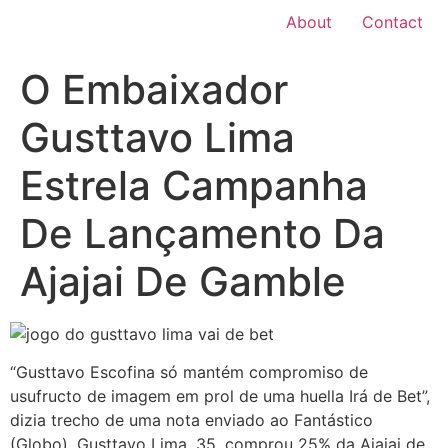
About
Contact
O Embaixador
Gusttavo Lima
Estrela Campanha
De Lançamento Da
Ajajai De Gamble
“Gusttavo Escofina só mantém compromiso de
usufructo de imagem em prol de uma huella Irá de Bet”,
dizia trecho de uma nota enviado ao Fantástico
(Globo). Gusttavo Lima, 35, comprou 25% da Ajajai de