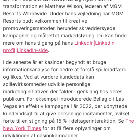
transformation er Matthew Wilson, lederen af ​​MGM
Resorts Worldwide. Under hans vejledning har MGM
Resorts budt velkommen til kreative
promoveringsmetoder, herunder skræddersyede
kampagner og målrettet markedsføring. Du kan finde
mere om hans tilgang på hans
LinkedIn|LinkedIn-
profil|LinkedIn-side
.
I de seneste år er kasinoer begyndt at bruge
informationsanalyse for bedre at forstå spilleradfærd
og likes. Ved at vurdere kundedata kan
spillevirksomheder udvikle personlige
marketinginitiativer, der falder i genklang hos deres
publikum. For eksempel introducerede Bellagio i Las
Vegas en effektiv kampagne i år 2022, der udnyttede
kundeindsigt til at give personlige incitamenter, hvilket
førte til en stigning på 15 % i deltagerinteraktion. Se
The
New York Times
for at få flere oplysninger om
udviklingen af ​​casinokampagner.