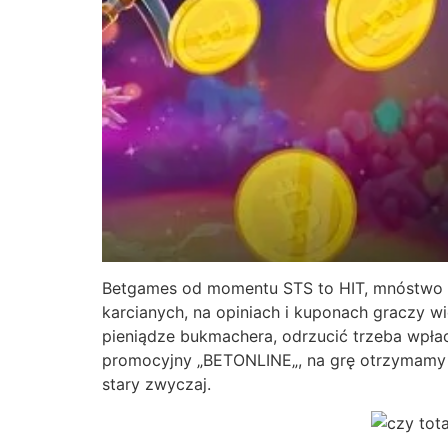
Betgames od momentu STS to HIT, mnóstwo i
karcianych, na opiniach i kuponach graczy 
pieniądze bukmachera, odrzucić trzeba wpła
promocyjny „BETONLINE„, na grę otrzymamy set
stary zwyczaj.