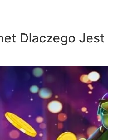
net Dlaczego Jest