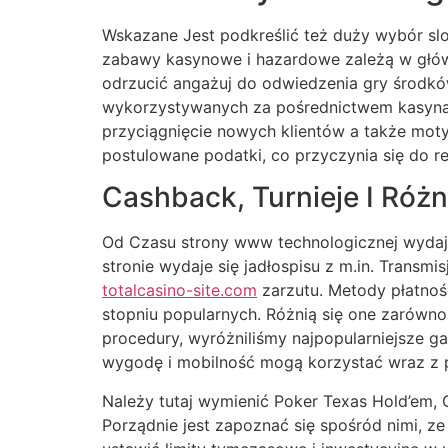
Wskazane Jest podkreślić też duży wybór slo
zabawy kasynowe i hazardowe zależą w główn
odrzucić angażuj do odwiedzenia gry środkó
wykorzystywanych za pośrednictwem kasyna p
przyciągnięcie nowych klientów a także mo
postulowane podatki, co przyczynia się do r
Cashback, Turnieje I Ró
Od Czasu strony www technologicznej wydaje 
stronie wydaje się jadłospisu z m.in. Transmi
totalcasino-site.com
zarzutu. Metody płatnoś
stopniu popularnych. Różnią się one zarówno
procedury, wyróżniliśmy najpopularniejsze g
wygodę i mobilność mogą korzystać wraz z 
Należy tutaj wymienić Poker Texas Hold’em,
Porządnie jest zapoznać się spośród nimi, ze