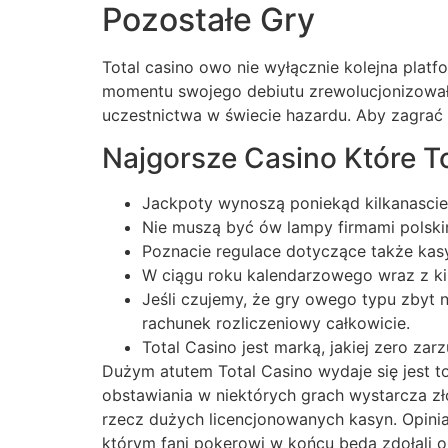
Pozostałe Gry
Total casino owo nie wyłącznie kolejna pl
momentu swojego debiutu zrewolucjonizowało
uczestnictwa w świecie hazardu. Aby zagrać 
Najgorsze Casino Które T
Jackpoty wynoszą poniekąd kilkanascie t
Nie muszą być ów lampy firmami polskim
Poznacie regulace dotyczące także kasy
W ciągu roku kalendarzowego wraz z kil
Jeśli czujemy, że gry owego typu zbyt
rachunek rozliczeniowy całkowicie.
Total Casino jest marką, jakiej zero z
Dużym atutem Total Casino wydaje się jest
obstawiania w niektórych grach wystarcza z
rzecz dużych licencjonowanych kasyn. Opini
którym fani pokerowi w końcu będą zdołali o