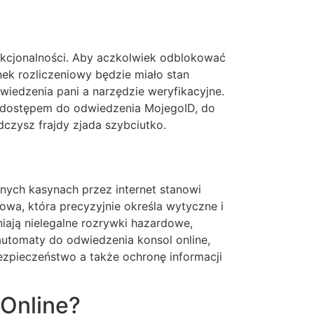
unkcjonalności. Aby aczkolwiek odblokować
k rozliczeniowy będzie miało stan
wiedzenia pani a narzędzie weryfikacyjne.
z dostępem do odwiedzenia MojegoID, do
czysz frajdy zjada szybciutko.
nych kasynach przez internet stanowi
wa, która precyzyjnie określa wytyczne i
pniają nielegalne rozrywki hazardowe,
 automaty do odwiedzenia konsol online,
ezpieczeństwo a także ochronę informacji
Online?