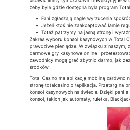
ustawić limity tymczasowe i inwestycyjne w
żeby byle gdzie dostępna była program Total
Fani zgłaszają nagłe wyrzucenia spośród
Jeżeli ktoś nie zaakceptować łamie reg
Toteż patrzymy na jasną stronę i wyraź
Zakres wyboru konsol kasynowych w Total Ca
prawdziwe pieniądze. W związku z naszym, z
darmowe gry kasynowe online i przetestować
zawodnicy mogą grać zbytnio darmo, jak ze
środków.
Total Casino ma aplikację mobilną zarówno n
stronę totalcasino.pl/aplikacja. Przetarg na
konsol kasynowych na świecie. Dzięki pani a
konsol, takich jak automaty, ruletka, Black