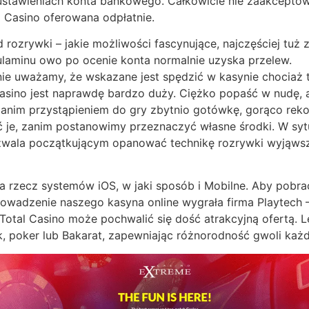
 ustawieniach konta bankowego. Całkowicie nie zaakcepto
 Casino oferowana odpłatnie.
 rozrywki – jakie możliwości fascynujące, najczęściej tuż
ulaminu owo po ocenie konta normalnie uzyska przelew.
nie uważamy, że wskazane jest spędzić w kasynie chociaż 
sino jest naprawdę bardzo duży. Ciężko popaść w nudę, a
anim przystąpieniem do gry zbytnio gotówkę, gorąco rek
 je, zanim postanowimy przeznaczyć własne środki. W sy
zwala początkującym opanować technikę rozrywki wyjąwsz
a rzecz systemów iOS, w jaki sposób i Mobilne. Aby pobrać
 prowadzenie naszego kasyna online wygrała firma Playtech 
 Total Casino może pochwalić się dość atrakcyjną ofertą.
jack, poker lub Bakarat, zapewniając różnorodność gwoli k