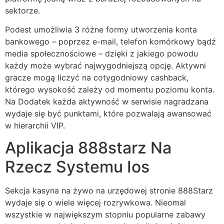
sektorze.
Podest umożliwia 3 różne formy utworzenia konta
bankowego – poprzez e-mail, telefon komórkowy bądź
media społecznościowe – dzięki z jakiego powodu
każdy może wybrać najwygodniejszą opcję. Aktywni
gracze mogą liczyć na cotygodniowy cashback,
którego wysokość zależy od momentu poziomu konta.
Na Dodatek każda aktywność w serwisie nagradzana
wydaje się być punktami, które pozwalają awansować
w hierarchii VIP.
Aplikacja 888starz Na
Rzecz Systemu Ios
Sekcja kasyna na żywo na urzędowej stronie 888Starz
wydaje się o wiele więcej rozrywkowa. Nieomal
wszystkie w największym stopniu popularne zabawy