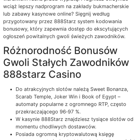
wciąż lepszy nadprogram na zakłady bukmacherskie
lub zabawy kasynowe online? Sięgnij według
przygotowany przez 888Starz system kodowania
bonusowy, który zapewnia dostęp do ekscytujących
ogłoszeń powitalnych gwoli świeżych zawodników.
Różnorodność Bonusów
Gwoli Stałych Zawodników
888starz Casino
Do atrakcyjnych slotów należą Sweet Bonanza,
Scarab Temple, Joker Win i Book of Egypt –
automaty popularne z ogromnego RTP, często
przekraczającego 96‑97 %.
W kasynie 888Starz znajdziesz tysiące slotów od
momentu chodliwych dostawców.
Posiada ogromną kryptowalutową księgę