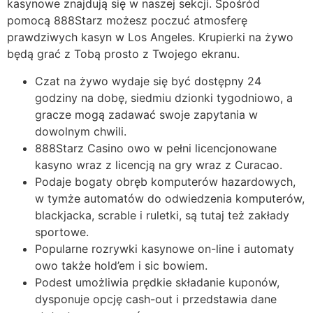
kasynowe znajdują się w naszej sekcji. Spośród
pomocą 888Starz możesz poczuć atmosferę
prawdziwych kasyn w Los Angeles. Krupierki na żywo
będą grać z Tobą prosto z Twojego ekranu.
Czat na żywo wydaje się być dostępny 24
godziny na dobę, siedmiu dzionki tygodniowo, a
gracze mogą zadawać swoje zapytania w
dowolnym chwili.
888Starz Casino owo w pełni licencjonowane
kasyno wraz z licencją na gry wraz z Curacao.
Podaje bogaty obręb komputerów hazardowych,
w tymże automatów do odwiedzenia komputerów,
blackjacka, scrable i ruletki, są tutaj też zakłady
sportowe.
Popularne rozrywki kasynowe on-line i automaty
owo także hold’em i sic bowiem.
Podest umożliwia prędkie składanie kuponów,
dysponuje opcję cash-out i przedstawia dane