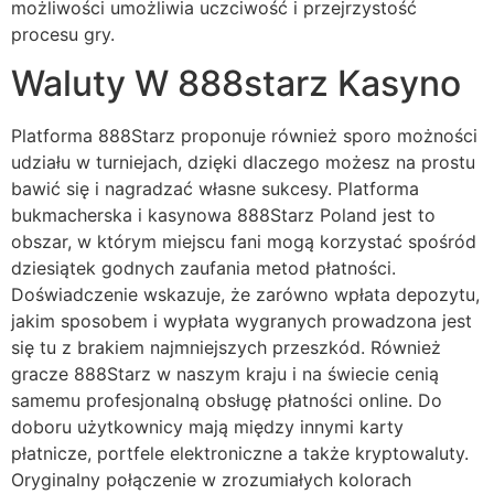
możliwości umożliwia uczciwość i przejrzystość
procesu gry.
Waluty W 888starz Kasyno
Platforma 888Starz proponuje również sporo możności
udziału w turniejach, dzięki dlaczego możesz na prostu
bawić się i nagradzać własne sukcesy. Platforma
bukmacherska i kasynowa 888Starz Poland jest to
obszar, w którym miejscu fani mogą korzystać spośród
dziesiątek godnych zaufania metod płatności.
Doświadczenie wskazuje, że zarówno wpłata depozytu,
jakim sposobem i wypłata wygranych prowadzona jest
się tu z brakiem najmniejszych przeszkód. Również
gracze 888Starz w naszym kraju i na świecie cenią
samemu profesjonalną obsługę płatności online. Do
doboru użytkownicy mają między innymi karty
płatnicze, portfele elektroniczne a także kryptowaluty.
Oryginalny połączenie w zrozumiałych kolorach