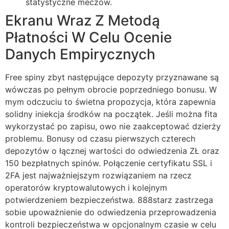
statystyczne meczów.
Ekranu Wraz Z Metodą
Płatności W Celu Ocenie
Danych Empirycznych
Free spiny zbyt następujące depozyty przyznawane są
wówczas po pełnym obrocie poprzedniego bonusu. W
mym odczuciu to świetna propozycja, która zapewnia
solidny iniekcja środków na początek. Jeśli można fita
wykorzystać po zapisu, owo nie zaakceptować dzierży
problemu. Bonusy od czasu pierwszych czterech
depozytów o łącznej wartości do odwiedzenia ZŁ oraz
150 bezpłatnych spinów. Połączenie certyfikatu SSL i
2FA jest najważniejszym rozwiązaniem na rzecz
operatorów kryptowalutowych i kolejnym
potwierdzeniem bezpieczeństwa. 888starz zastrzega
sobie upoważnienie do odwiedzenia przeprowadzenia
kontroli bezpieczeństwa w opcjonalnym czasie w celu