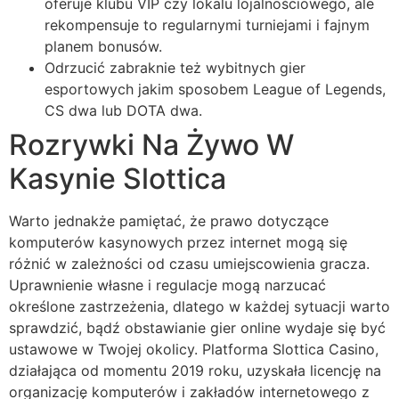
oferuje klubu VIP czy lokalu lojalnościowego, ale
rekompensuje to regularnymi turniejami i fajnym
planem bonusów.
Odrzucić zabraknie też wybitnych gier
esportowych jakim sposobem League of Legends,
CS dwa lub DOTA dwa.
Rozrywki Na Żywo W
Kasynie Slottica
Warto jednakże pamiętać, że prawo dotyczące
komputerów kasynowych przez internet mogą się
różnić w zależności od czasu umiejscowienia gracza.
Uprawnienie własne i regulacje mogą narzucać
określone zastrzeżenia, dlatego w każdej sytuacji warto
sprawdzić, bądź obstawianie gier online wydaje się być
ustawowe w Twojej okolicy. Platforma Slottica Casino,
działająca od momentu 2019 roku, uzyskała licencję na
organizację komputerów i zakładów internetowego z