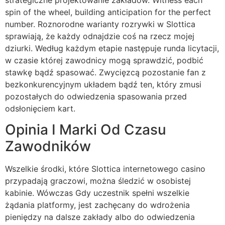
spin of the wheel, building anticipation for the perfect
number. Roznorodne warianty rozrywki w Slottica
sprawiają, że każdy odnajdzie coś na rzecz mojej
dziurki. Według każdym etapie następuje runda licytacji,
w czasie której zawodnicy mogą sprawdzić, podbić
stawkę bądź spasować. Zwycięzcą pozostanie fan z
bezkonkurencyjnym układem bądź ten, który zmusi
pozostałych do odwiedzenia spasowania przed
odsłonięciem kart.
Opinia I Marki Od Czasu
Zawodników
Wszelkie środki, które Slottica internetowego casino
przypadają graczowi, można śledzić w osobistej
kabinie. Wówczas Gdy uczestnik spełni wszelkie
żądania platformy, jest zachęcany do wdrożenia
pieniędzy na dalsze zakłady albo do odwiedzenia