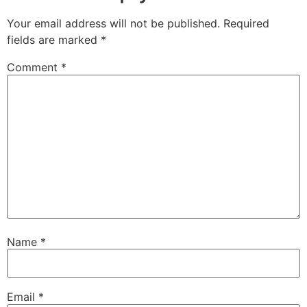
Your email address will not be published.
Required
fields are marked
*
Comment
*
Name
*
Email
*