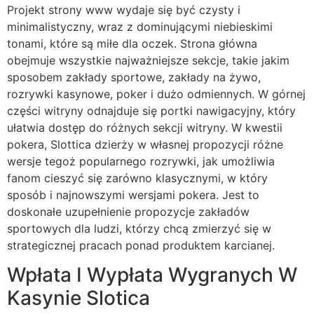
Projekt strony www wydaje się być czysty i
minimalistyczny, wraz z dominującymi niebieskimi
tonami, które są miłe dla oczek. Strona główna
obejmuje wszystkie najważniejsze sekcje, takie jakim
sposobem zakłady sportowe, zakłady na żywo,
rozrywki kasynowe, poker i dużo odmiennych. W górnej
części witryny odnajduje się portki nawigacyjny, który
ułatwia dostęp do różnych sekcji witryny. W kwestii
pokera, Slottica dzierży w własnej propozycji różne
wersje tegoż popularnego rozrywki, jak umożliwia
fanom cieszyć się zarówno klasycznymi, w który
sposób i najnowszymi wersjami pokera. Jest to
doskonałe uzupełnienie propozycje zakładów
sportowych dla ludzi, którzy chcą zmierzyć się w
strategicznej pracach ponad produktem karcianej.
Wpłata I Wypłata Wygranych W
Kasynie Slotica