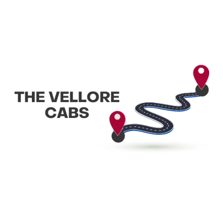
Skip
to
content