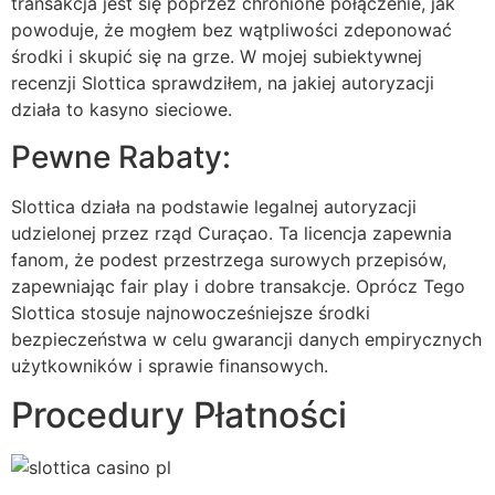
transakcja jest się poprzez chronione połączenie, jak
powoduje, że mogłem bez wątpliwości zdeponować
środki i skupić się na grze. W mojej subiektywnej
recenzji Slottica sprawdziłem, na jakiej autoryzacji
działa to kasyno sieciowe.
Pewne Rabaty:
Slottica działa na podstawie legalnej autoryzacji
udzielonej przez rząd Curaçao. Ta licencja zapewnia
fanom, że podest przestrzega surowych przepisów,
zapewniając fair play i dobre transakcje. Oprócz Tego
Slottica stosuje najnowocześniejsze środki
bezpieczeństwa w celu gwarancji danych empirycznych
użytkowników i sprawie finansowych.
Procedury Płatności