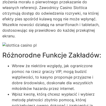
złożenia morału o pierwotnego przekazanie do
własnych referencji. Zawodnicy Casino Slottica
otrzymują dostęp do odwiedzenia rozrywki, na której
efekty pies spośród kulawą nogą nie może wpłynąć.
Wszelkie nowości działają na smartfonach i tabletach,
dostosowując się prawidłowo do każdej przekątnej
ekranu.
Różnorodne Funkcje Zakładów:
Wbrew że niektóre względy, jak ograniczone
pomoc na rzecz graczy VIP, mogą budzić
wątpliwości, to kasyno proponuje przyjazne i
dobre środowisko, doskonałe dla wszystkich
miłośników hazardu przez internet.
Wpisz kwotę, którą chcesz wypłacić i wybierz
metodę płatności zbytnio pomocą, której
potrzebujesz owego dokonać i zaakceptuj ją.