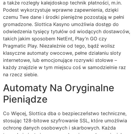
a także rozległy kalejdoskop technik płatności, m.in.
Podest wykorzystuje wprawne zapewnienia, dzięki
czemu Twe dane i środki pieniężne pozostają w pełni
gromadzone. Slottica Kasyno umożliwia dostęp do
odwiedzenia tysięcy tytułów od wiodących dostawców,
takich jakim sposobem NetEnt, Play’n GO czy
Pragmatic Play. Niezależnie od tego, bądź wolisz
klasyczne automaty owocowe, pełne działaniu sloty
internetowe, lub emocjonujące rozrywki stołowe –
każdy znajdzie w tym miejscu coś w samodzielnie raz
na rzecz siebie.
Automaty Na Oryginalne
Pieniądze
Co Więcej, Slottica dba o bezpieczeństwo techniczne,
stosując 128-bitowe szyfrowanie SSL, które umożliwia
ochronę danych osobowych i skarbowych. Każda