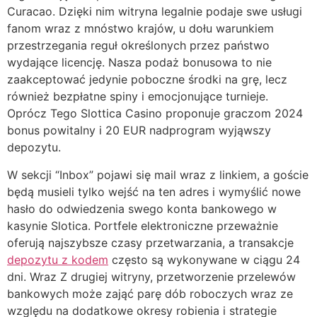
Curacao. Dzięki nim witryna legalnie podaje swe usługi
fanom wraz z mnóstwo krajów, u dołu warunkiem
przestrzegania reguł określonych przez państwo
wydające licencję. Nasza podaż bonusowa to nie
zaakceptować jedynie poboczne środki na grę, lecz
również bezpłatne spiny i emocjonujące turnieje.
Oprócz Tego Slottica Casino proponuje graczom 2024
bonus powitalny i 20 EUR nadprogram wyjąwszy
depozytu.
W sekcji “Inbox” pojawi się mail wraz z linkiem, a goście
będą musieli tylko wejść na ten adres i wymyślić nowe
hasło do odwiedzenia swego konta bankowego w
kasynie Slotica. Portfele elektroniczne przeważnie
oferują najszybsze czasy przetwarzania, a transakcje
depozytu z kodem
często są wykonywane w ciągu 24
dni. Wraz Z drugiej witryny, przetworzenie przelewów
bankowych może zająć parę dób roboczych wraz ze
względu na dodatkowe okresy robienia i strategie