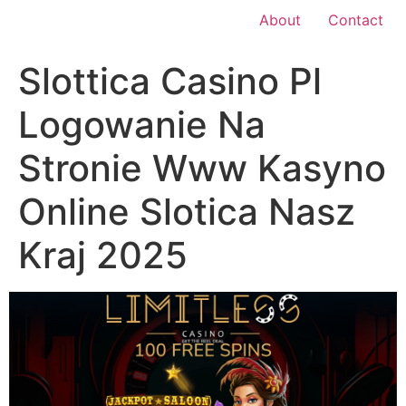
About
Contact
Slottica Casino Pl ️
Logowanie Na
Stronie Www Kasyno
Online Slotica Nasz
Kraj 2025