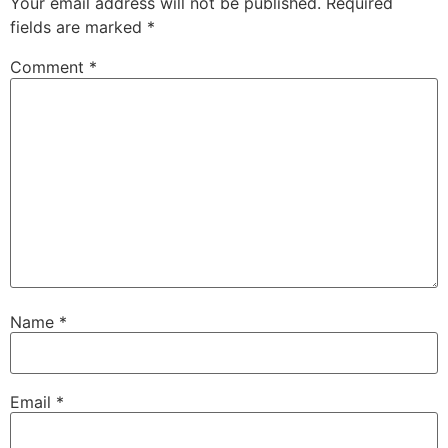
Your email address will not be published.
Required
fields are marked
*
Comment
*
Name
*
Email
*