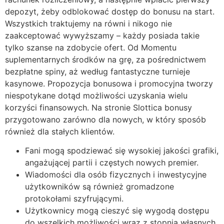
depozyt, żeby odblokować dostęp do bonusu na start.
Wszystkich traktujemy na równi i nikogo nie
zaakceptować wywyższamy – każdy posiada takie
tylko szanse na zdobycie ofert. Od Momentu
suplementarnych środków na grę, za pośrednictwem
bezpłatne spiny, aż według fantastyczne turnieje
kasynowe. Propozycja bonusowa i promocyjna tworzy
niespotykane dotąd możliwości uzyskania wielu
korzyści finansowych. Na stronie Slottica bonusy
przygotowano zarówno dla nowych, w który sposób
również dla stałych klientów.
Fani mogą spodziewać się wysokiej jakości grafiki,
angażującej partii i częstych nowych premier.
Wiadomości dla osób fizycznych i inwestycyjne
użytkowników są również gromadzone
protokołami szyfrującymi.
Użytkownicy mogą cieszyć się wygodą dostępu
do wszelkich możliwości wraz z stopnia własnych