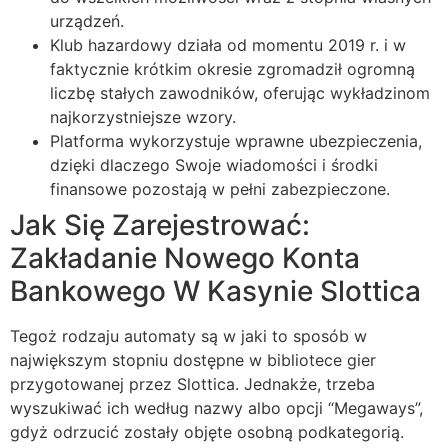
urządzeń.
Klub hazardowy działa od momentu 2019 r. i w
faktycznie krótkim okresie zgromadził ogromną
liczbę stałych zawodników, oferując wykładzinom
najkorzystniejsze wzory.
Platforma wykorzystuje wprawne ubezpieczenia,
dzięki dlaczego Swoje wiadomości i środki
finansowe pozostają w pełni zabezpieczone.
Jak Się Zarejestrować:
Zakładanie Nowego Konta
Bankowego W Kasynie Slottica
Tegoż rodzaju automaty są w jaki to sposób w
największym stopniu dostępne w bibliotece gier
przygotowanej przez Slottica. Jednakże, trzeba
wyszukiwać ich według nazwy albo opcji “Megaways”,
gdyż odrzucić zostały objęte osobną podkategorią.