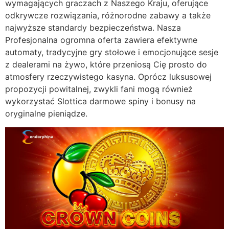
wymagających graczach z Naszego Kraju, oferujące
odkrywcze rozwiązania, różnorodne zabawy a także
najwyższe standardy bezpieczeństwa. Nasza
Profesjonalna ogromna oferta zawiera efektywne
automaty, tradycyjne gry stołowe i emocjonujące sesje
z dealerami na żywo, które przeniosą Cię prosto do
atmosfery rzeczywistego kasyna. Oprócz luksusowej
propozycji powitalnej, zwykli fani mogą również
wykorzystać Slottica darmowe spiny i bonusy na
oryginalne pieniądze.