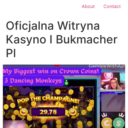
About
Contact
Oficjalna Witryna
Kasyno I Bukmacher
Pl