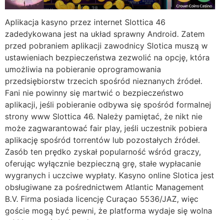
Aplikacja kasyno przez internet Slottica 46
zadedykowana jest na układ sprawny Android. Zatem
przed pobraniem aplikacji zawodnicy Slotica muszą w
ustawieniach bezpieczeństwa zezwolić na opcję, która
umożliwia na pobieranie oprogramowania
przedsiębiorstw trzecich spośród nieznanych źródeł.
Fani nie powinny się martwić o bezpieczeństwo
aplikacji, jeśli pobieranie odbywa się spośród formalnej
strony www Slottica 46. Należy pamiętać, że nikt nie
może zagwarantować fair play, jeśli uczestnik pobiera
aplikację spośród torrentów lub pozostałych źródeł.
Zasób ten prędko zyskał popularność wśród graczy,
oferując wyłącznie bezpieczną grę, stałe wypłacanie
wygranych i uczciwe wypłaty. Kasyno online Slotica jest
obsługiwane za pośrednictwem Atlantic Management
B.V. Firma posiada licencję Curaçao 5536/JAZ, więc
goście mogą być pewni, że platforma wydaje się wolna