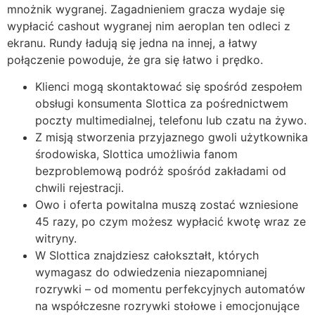
mnożnik wygranej. Zagadnieniem gracza wydaje się
wypłacić cashout wygranej nim aeroplan ten odleci z
ekranu. Rundy ładują się jedna na innej, a łatwy
połączenie powoduje, że gra się łatwo i prędko.
Klienci mogą skontaktować się spośród zespołem
obsługi konsumenta Slottica za pośrednictwem
poczty multimedialnej, telefonu lub czatu na żywo.
Z misją stworzenia przyjaznego gwoli użytkownika
środowiska, Slottica umożliwia fanom
bezproblemową podróż spośród zakładami od
chwili rejestracji.
Owo i oferta powitalna muszą zostać wzniesione
45 razy, po czym możesz wypłacić kwotę wraz ze
witryny.
W Slottica znajdziesz całokształt, których
wymagasz do odwiedzenia niezapomnianej
rozrywki – od momentu perfekcyjnych automatów
na współczesne rozrywki stołowe i emocjonujące