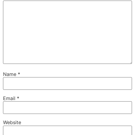
Name
*
Email
*
Website