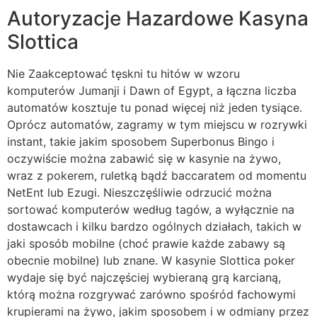
Autoryzacje Hazardowe Kasyna
Slottica
Nie Zaakceptować tęskni tu hitów w wzoru
komputerów Jumanji i Dawn of Egypt, a łączna liczba
automatów kosztuje tu ponad więcej niż jeden tysiące.
Oprócz automatów, zagramy w tym miejscu w rozrywki
instant, takie jakim sposobem Superbonus Bingo i
oczywiście można zabawić się w kasynie na żywo,
wraz z pokerem, ruletką bądź baccaratem od momentu
NetEnt lub Ezugi. Nieszczęśliwie odrzucić można
sortować komputerów według tagów, a wyłącznie na
dostawcach i kilku bardzo ogólnych działach, takich w
jaki sposób mobilne (choć prawie każde zabawy są
obecnie mobilne) lub znane. W kasynie Slottica poker
wydaje się być najczęściej wybieraną grą karcianą,
którą można rozgrywać zarówno spośród fachowymi
krupierami na żywo, jakim sposobem i w odmiany przez