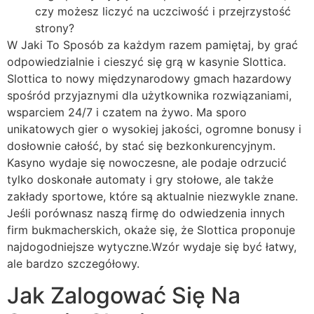
czy możesz liczyć na uczciwość i przejrzystość
strony?
W Jaki To Sposób za każdym razem pamiętaj, by grać
odpowiedzialnie i cieszyć się grą w kasynie Slottica.
Slottica to nowy międzynarodowy gmach hazardowy
spośród przyjaznymi dla użytkownika rozwiązaniami,
wsparciem 24/7 i czatem na żywo. Ma sporo
unikatowych gier o wysokiej jakości, ogromne bonusy i
dosłownie całość, by stać się bezkonkurencyjnym.
Kasyno wydaje się nowoczesne, ale podaje odrzucić
tylko doskonałe automaty i gry stołowe, ale także
zakłady sportowe, które są aktualnie niezwykle znane.
Jeśli porównasz naszą firmę do odwiedzenia innych
firm bukmacherskich, okaże się, że Slottica proponuje
najdogodniejsze wytyczne.Wzór wydaje się być łatwy,
ale bardzo szczegółowy.
Jak Zalogować Się Na