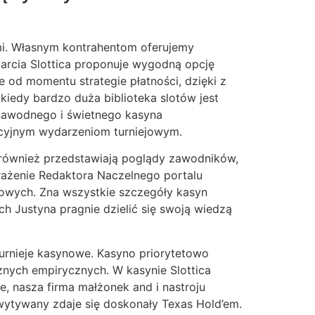
ami. Własnym kontrahentom oferujemy
parcia Slottica proponuje wygodną opcję
od momentu strategie płatności, dzięki z
iedy bardzo duża biblioteka slotów jest
iezawodnego i świetnego kasyna
encyjnym wydarzeniom turniejowym.
 również przedstawiają poglądy zawodników,
rażenie Redaktora Naczelnego portalu
nowych. Zna wszystkie szczegóły kasyn
h Justyna pragnie dzielić się swoją wiedzą
urnieje kasynowe. Kasyno priorytetowo
znych empirycznych. W kasynie Slottica
e, nasza firma małżonek and i nastroju
wytywany zdaje się doskonały Texas Hold’em.