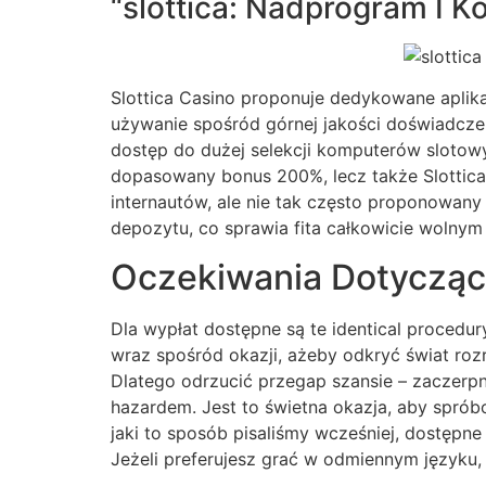
“slottica: Nadprogram I 
Slottica Casino proponuje dedykowane aplik
używanie spośród górnej jakości doświadczeni
dostęp do dużej selekcji komputerów slotowy
dopasowany bonus 200%, lecz także Slottic
internautów, ale nie tak często proponowany
depozytu, co sprawia fita całkowicie wolny
Oczekiwania Dotyczą
Dla wypłat dostępne są te identical procedur
wraz spośród okazji, ażeby odkryć świat ro
Dlatego odrzucić przegap szansie – zaczerp
hazardem. Jest to świetna okazja, aby sprób
jaki to sposób pisaliśmy wcześniej, dostępne
Jeżeli preferujesz grać w odmiennym języku, o