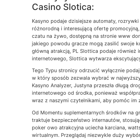
Casino Slotica:
Kasyno podaje dzisiejsze automaty, rozrywki
różnorodną i interesującą ofertę promocyjną
czatu na żywo, dostępną na stronie www dom
jakiego powodu gracze mogą zasilić swoje k
główną atrakcją, PL Slottica podaje również
internetowego, Slottica wytwarza ekscytując
Tego Typu stronicy odrzucić wyłącznie poda
w który sposób zezwala wybrać w najwyższym
Kasyno Analyzer, Justyna przeszła długą dr
internetowego od środka, ponieważ współprac
wraz z naszymi czytelnikami, aby pomóc im 
Od Momentu suplementarnych środków na grę,
traktuje bezpieczeństwo internautów, stosuj
poker owo atrakcyjna uciecha karciana, watt
wirtualnym. Przeglądaj niezwykle duży wybó