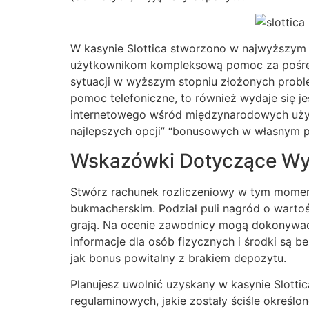
W kasynie Slottica stworzono w najwyższy
użytkownikom kompleksową pomoc za pośred
sytuacji w wyższym stopniu złożonych probl
pomoc telefoniczne, to również wydaje się je
internetowego wśród międzynarodowych uży
najlepszych opcji” “bonusowych w własnym p
Wskazówki Dotyczące Wy
Stwórz rachunek rozliczeniowy w tym momenc
bukmacherskim. Podział puli nagród o wartoś
grają. Na ocenie zawodnicy mogą dokonywać 
informacje dla osób fizycznych i środki są
jak bonus powitalny z brakiem depozytu.
Planujesz uwolnić uzyskany w kasynie Slott
regulaminowych, jakie zostały ściśle określ