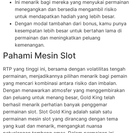
Ini menarik bagi mereka yang menyukai permainan
menegangkan dan bersedia mengambil risiko
untuk mendapatkan hadiah yang lebih besar.
Dengan modal tambahan dari bonus, kamu punya
kesempatan lebih besar untuk bertahan lama di
permainan dan meningkatkan peluang
kemenangan.
Pahami Mesin Slot
RTP yang tinggi ini, bersama dengan volatilitas tengah
permainan, menjadikannya pilihan menarik bagi pemain
yang mencari kombinasi antara risiko dan imbalan.
Dengan menawarkan atmosfer yang menggembirakan
dan peluang untuk menang besar, Gold King telah
berhasil menarik perhatian banyak penggemar
permainan slot. Slot Gold King adalah salah satu
permainan mesin slot yang dirancang dengan tema
yang kuat dan menarik, mengangkat nuansa