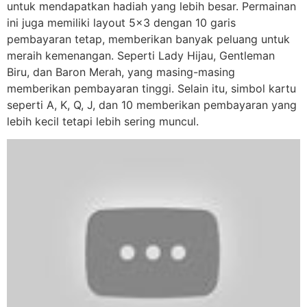
untuk mendapatkan hadiah yang lebih besar. Permainan
ini juga memiliki layout 5×3 dengan 10 garis
pembayaran tetap, memberikan banyak peluang untuk
meraih kemenangan. Seperti Lady Hijau, Gentleman
Biru, dan Baron Merah, yang masing-masing
memberikan pembayaran tinggi. Selain itu, simbol kartu
seperti A, K, Q, J, dan 10 memberikan pembayaran yang
lebih kecil tetapi lebih sering muncul.