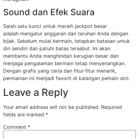
Sound dan Efek Suara
Salah satu kunci untuk meraih jackpot besar
adalah mengatur anggaran dan taruhan Anda dengan
bijak. Sebelum mulai bermain, tetapkan batasan untuk
diri sendiri dan patuhi batas tersebut. Ini akan
membantu Anda menghindari kerugian besar dan
menjaga pengalaman bermain tetap menyenangkan.
Dengan grafis yang ceria dan fitur-fitur menarik,
permainan ini menjadi favorit di kalangan pemain slot.
Leave a Reply
Your email address will not be published.
Required
fields are marked
*
Comment
*