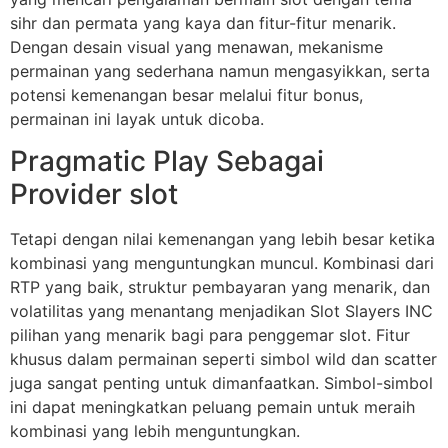
sihr dan permata yang kaya dan fitur-fitur menarik.
Dengan desain visual yang menawan, mekanisme
permainan yang sederhana namun mengasyikkan, serta
potensi kemenangan besar melalui fitur bonus,
permainan ini layak untuk dicoba.
Pragmatic Play Sebagai
Provider slot
Tetapi dengan nilai kemenangan yang lebih besar ketika
kombinasi yang menguntungkan muncul. Kombinasi dari
RTP yang baik, struktur pembayaran yang menarik, dan
volatilitas yang menantang menjadikan Slot Slayers INC
pilihan yang menarik bagi para penggemar slot. Fitur
khusus dalam permainan seperti simbol wild dan scatter
juga sangat penting untuk dimanfaatkan. Simbol-simbol
ini dapat meningkatkan peluang pemain untuk meraih
kombinasi yang lebih menguntungkan.