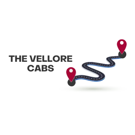
Skip
to
content