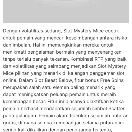
Dengan volatilitas sedang, Slot Mystery Mice cocok
untuk pemain yang mencari keseimbangan antara risiko
dan imbalan. Hal ini memungkinkan mereka untuk
menikmati pengalaman bermain yang menyenangkan
tanpa terlalu banyak tekanan. Kombinasi RTP yang baik
dan volatilitas yang seimbang menjadikan Slot Mystery
Mice pilihan yang menarik di kalangan penggemar slot
online. Dalam Slot Beast Below, fitur bonus Free Spins
merupakan salah satu elemen paling menarik yang
dapat meningkatkan peluang pemain untuk meraih
kemenangan besar. Fitur ini biasanya diaktifkan ketika
pemain berhasil mendapatkan sejumlah simbol Scatter
pada gulungan. Pemain akan diberikan sejumlah putaran
gratis, di mana semua kemenangan selama putaran ini
sering kali dikalikan dengan pengganda tertentu,