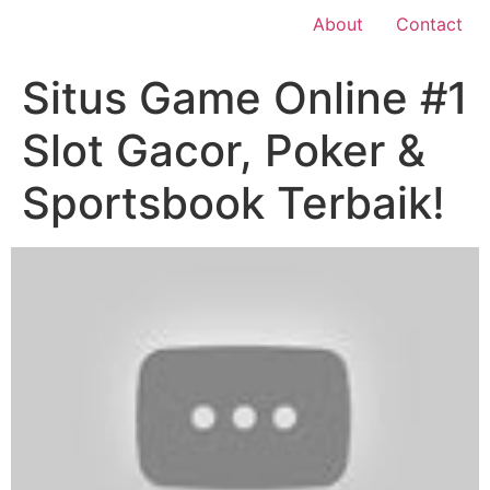
About
Contact
Situs Game Online #1
Slot Gacor, Poker &
Sportsbook Terbaik!