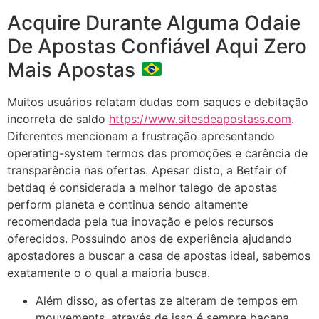
Acquire Durante Alguma Odaie
De Apostas Confiável Aqui Zero
Mais Apostas
Muitos usuários relatam dudas com saques e debitação
incorreta de saldo
https://www.sitesdeapostass.com
.
Diferentes mencionam a frustração apresentando
operating-system termos das promoções e carência de
transparência nas ofertas. Apesar disto, a Betfair of
betdaq é considerada a melhor talego de apostas
perform planeta e continua sendo altamente
recomendada pela tua inovação e pelos recursos
oferecidos. Possuindo anos de experiência ajudando
apostadores a buscar a casa de apostas ideal, sabemos
exatamente o o qual a maioria busca.
Além disso, as ofertas ze alteram de tempos em
mouvements, através de isso é sempre bacana