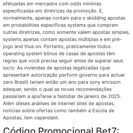
efetuadas em mercados com odds mínimas
especificadas em diretrizes da promoção. E,
normalmente, apenas contam para o skidding apostas
em probabilities específicas systems que cumpram
outras diretrizes, como somente valem apostas simples,
systems apenas contam apostas múltiplas e em pré-
jogo and thus on. Portanto, praticamente todos
operating system bônus de casas de apostas têm
regras que você precisa seguir antes de superar seus
lucro. As viviendas de apostas legalizadas (que
apresentam autorização perform governo para actuar
zero Brasil) teriam então um ano para sony ericsson
adequar, sendo o qual as novas recomendações
passariam a apa?arse a fastidiar de janeiro de 2025.
Além dieses análises de internet sites de apostas,
notícias sobre ofertas como também a Escola de
Apostas, tem cependant.
Código Promocional Bet7: