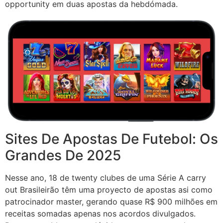
opportunity em duas apostas da hebdómada.
Sites De Apostas De Futebol: Os
Grandes De 2025
Nesse ano, 18 de twenty clubes de uma Série A carry
out Brasileirão têm uma proyecto de apostas asi como
patrocinador master, gerando quase R$ 900 milhões em
receitas somadas apenas nos acordos divulgados.