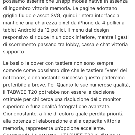
possiamo asserire che un’app mobile nativa in assenza
di ingombro vittoria memoria. Le pagine adottano
griglie fluide e asset SVG, quindi l’intera interfaccia
mantiene una chiarezza pixel da iPhone da 4 pollici a
tablet Android da 12 pollici. Il menu dal design
responsivo si riduce in un dock inferiore, mentre i gesti
di scorrimento passano tra lobby, cassa e chat vittoria
supporto.
Le basi o le cover con tastiera non sono sempre
comode come possiamo dire che le tastiere “vere” dei
notebook, ciononostante successo questo parleremo
preferibile a breve. Per Quanto le sue numerose qualità,
il TABWEE T20 potrebbe non essere la decisione
ottimale per chi cerca una risoluzione dello monitor
superiore o funzionalità fotografiche avanzate.
Ciononostante, a fine di coloro quale perdita priorità
alla potenza di elaborazione e alla capacità vittoria
memoria, rappresenta un’opzione eccellente.