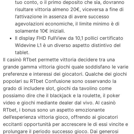
tuo conto, o il primo deposito che sia, dovranno
risultare vittoria almeno 20€, viceversa a fine di
l’attivazione in assenza di avere successo
agevolazioni economiche, il limite minimo è di
solamente 10€ iniziali.
Il display FHD FullView da 10,1 pollici certificato
Widevine L1 è un diverso aspetto distintivo del
tablet.
Il casinò RTbet permette vittoria decidere tra una
grande gamma vittoria giochi quale soddisfano le varie
preferenze e interessi dei giocatori. Qualche dei giochi
popolari su RTbet Confusione sono osservando la
grado di includere slot, giochi da tavolino come
possiamo dire che il blackjack e la roulette, il poker
video e giochi mediante dealer dal vivo. Al casinò
RTbet, i bonus sono un aspetto emozionante
dell’esperienza vittoria gioco, offrendo ai giocatori
eccitanti opportunità per accrescere le di essi vincite e
prolungare il periodo successo gioco. Dai generosi