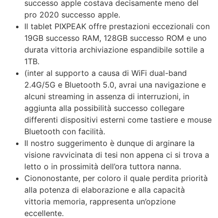
successo apple costava decisamente meno del
pro 2020 successo apple.
Il tablet PIXPEAK offre prestazioni eccezionali con
19GB successo RAM, 128GB successo ROM e uno
durata vittoria archiviazione espandibile sottile a
1TB.
(inter al supporto a causa di WiFi dual-band
2.4G/5G e Bluetooth 5.0, avrai una navigazione e
alcuni streaming in assenza di interruzioni, in
aggiunta alla possibilità successo collegare
differenti dispositivi esterni come tastiere e mouse
Bluetooth con facilità.
Il nostro suggerimento è dunque di arginare la
visione ravvicinata di tesi non appena ci si trova a
letto o in prossimità dell’ora tuttora nanna.
Ciononostante, per coloro il quale perdita priorità
alla potenza di elaborazione e alla capacità
vittoria memoria, rappresenta un’opzione
eccellente.