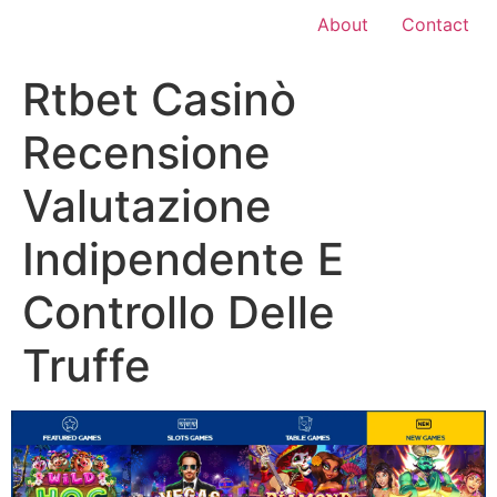
About
Contact
Rtbet Casinò
Recensione
Valutazione
Indipendente E
Controllo Delle
Truffe