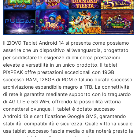
Il ZIOVO Tablet Android 14 si presenta come possiamo
asserire che un dispositivo all’avanguardia, progettato
per soddisfare le esigenze di chi cerca prestazioni
elevate e versatilità in un unico prodotto. Il tablet
PIXPEAK offre prestazioni eccezionali con 19GB
successo RAM, 128GB di ROM e taluno durata successo
archiviazione espandibile magro a 1TB. La connettività
di rete è garantita mediante supporto con lo traguardo
di 4G LTE e 5G WiFi, offrendo la possibilità vittoria
connettersi ovunque. Il tablet è dotato successo
Android 13 e certificazione Google GMS, garantendo
stabilità, compatibilità e sicurezza. Quale vittoria usuale
usa tablet successo fascia media o alta noterà presto la