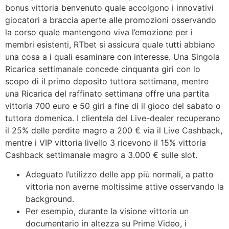
bonus vittoria benvenuto quale accolgono i innovativi
giocatori a braccia aperte alle promozioni osservando
la corso quale mantengono viva l’emozione per i
membri esistenti, RTbet si assicura quale tutti abbiano
una cosa a i quali esaminare con interesse. Una Singola
Ricarica settimanale concede cinquanta giri con lo
scopo di il primo deposito tuttora settimana, mentre
una Ricarica del raffinato settimana offre una partita
vittoria 700 euro e 50 giri a fine di il gioco del sabato o
tuttora domenica. I clientela del Live-dealer recuperano
il 25% delle perdite magro a 200 € via il Live Cashback,
mentre i VIP vittoria livello 3 ricevono il 15% vittoria
Cashback settimanale magro a 3.000 € sulle slot.
Adeguato l’utilizzo delle app più normali, a patto
vittoria non averne moltissime attive osservando la
background.
Per esempio, durante la visione vittoria un
documentario in altezza su Prime Video, i