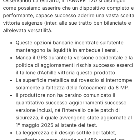
Osservando La estratto, il TABWEE T20 si distingue
come possiamo asserire che un dispositivo completo e
performante, capace successo aderire una vasta scelta
vittoria esigenze (inter. alle sue tratto ben bilanciate e
all’elevata versatilità.
Queste opzioni bancarie incentrate sull’utente
mantengono la liquidità in ambedue i sensi.
Manca il GPS durante la versione occidentale e la
politica di aggiornamenti rischia successo esserci
il tallone d’Achille vittoria questo prodotto.
La superficie metallica sul rovescio si interrompe
solamente all’altezza della fotocamera da 8 MP.
Il produttore non ha persino comunicato il
quantitativo successo aggiornamenti successo
versione inclusi, né l’intervallo delle patch di
sicurezza, il quale avvengono state aggiornate al
1° maggio 2025 al istante del test.
La leggerezza e il design sottile del tablet,
mediante un peso vittoria soli 450 grammi, ne