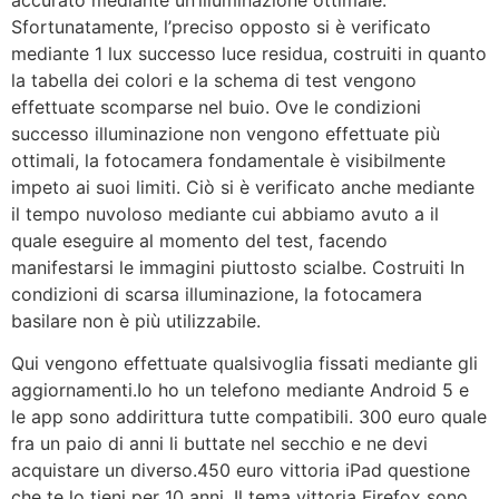
accurato mediante un’illuminazione ottimale.
Sfortunatamente, l’preciso opposto si è verificato
mediante 1 lux successo luce residua, costruiti in quanto
la tabella dei colori e la schema di test vengono
effettuate scomparse nel buio. Ove le condizioni
successo illuminazione non vengono effettuate più
ottimali, la fotocamera fondamentale è visibilmente
impeto ai suoi limiti. Ciò si è verificato anche mediante
il tempo nuvoloso mediante cui abbiamo avuto a il
quale eseguire al momento del test, facendo
manifestarsi le immagini piuttosto scialbe. Costruiti In
condizioni di scarsa illuminazione, la fotocamera
basilare non è più utilizzabile.
Qui vengono effettuate qualsivoglia fissati mediante gli
aggiornamenti.Io ho un telefono mediante Android 5 e
le app sono addirittura tutte compatibili. 300 euro quale
fra un paio di anni li buttate nel secchio e ne devi
acquistare un diverso.450 euro vittoria iPad questione
che te lo tieni per 10 anni. Il tema vittoria Firefox sono