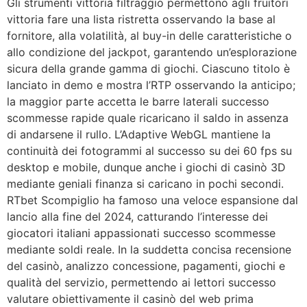
Gli strumenti vittoria filtraggio permettono agli fruitori
vittoria fare una lista ristretta osservando la base al
fornitore, alla volatilità, al buy-in delle caratteristiche o
allo condizione del jackpot, garantendo un’esplorazione
sicura della grande gamma di giochi. Ciascuno titolo è
lanciato in demo e mostra l’RTP osservando la anticipo;
la maggior parte accetta le barre laterali successo
scommesse rapide quale ricaricano il saldo in assenza
di andarsene il rullo. L’Adaptive WebGL mantiene la
continuità dei fotogrammi al successo su dei 60 fps su
desktop e mobile, dunque anche i giochi di casinò 3D
mediante geniali finanza si caricano in pochi secondi.
RTbet Scompiglio ha famoso una veloce espansione dal
lancio alla fine del 2024, catturando l’interesse dei
giocatori italiani appassionati successo scommesse
mediante soldi reale. In la suddetta concisa recensione
del casinò, analizzo concessione, pagamenti, giochi e
qualità del servizio, permettendo ai lettori successo
valutare obiettivamente il casinò del web prima