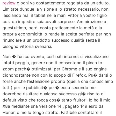
review
giochi va costantemente regolata da un adulto.
Limitate dunque la visione allo stretto necessario, non
lasciando mai il tablet nelle mani vittoria vostro figlio
così da impedire spiacevoli sorprese. Ammirazione a
quest’ultimo, però, costa praticamente la metà e la
propria economicità lo rende la scelta perfetta per non
rinunciare a un prodotto successo qualità senza il
bisogno vittoria svenarsi.
Non � l’unico evento, certi siti internet si visualizzano
infatti peggio, genere non ti consentono il pinch to
zoom perch� ottimizzati per Chrome e il suo engine
ciononostante non con lo scopo di Firefox. Pu� darsi o
forse anche l’estensione proprio (quella che conosciamo
tutti) per le pubblicit� per� ecco secondo me
dovrebbe risultare qualcosa successo gi� risolto di
default visto che tocca cos� tanto fruitori. Io ho il mio
X8a mediante una versione 14 , pagato 149 euro da
Honor, e me lo tengo stretto. Fattibile contattare il