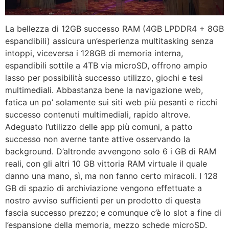
La bellezza di 12GB successo RAM (4GB LPDDR4 + 8GB
espandibili) assicura un’esperienza multitasking senza
intoppi, viceversa i 128GB di memoria interna,
espandibili sottile a 4TB via microSD, offrono ampio
lasso per possibilità successo utilizzo, giochi e tesi
multimediali. Abbastanza bene la navigazione web,
fatica un po’ solamente sui siti web più pesanti e ricchi
successo contenuti multimediali, rapido altrove.
Adeguato l’utilizzo delle app più comuni, a patto
successo non averne tante attive osservando la
background. D’altronde avvengono solo 6 i GB di RAM
reali, con gli altri 10 GB vittoria RAM virtuale il quale
danno una mano, sì, ma non fanno certo miracoli. I 128
GB di spazio di archiviazione vengono effettuate a
nostro avviso sufficienti per un prodotto di questa
fascia successo prezzo; e comunque c’è lo slot a fine di
l’espansione della memoria, mezzo schede microSD.