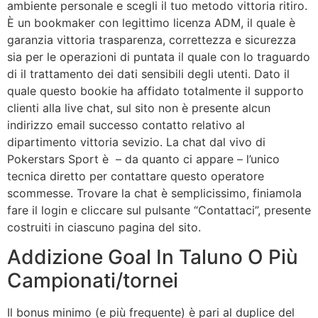
ambiente personale e scegli il tuo metodo vittoria ritiro.
È un bookmaker con legittimo licenza ADM, il quale è
garanzia vittoria trasparenza, correttezza e sicurezza
sia per le operazioni di puntata il quale con lo traguardo
di il trattamento dei dati sensibili degli utenti. Dato il
quale questo bookie ha affidato totalmente il supporto
clienti alla live chat, sul sito non è presente alcun
indirizzo email successo contatto relativo al
dipartimento vittoria sevizio. La chat dal vivo di
Pokerstars Sport è – da quanto ci appare – l’unico
tecnica diretto per contattare questo operatore
scommesse. Trovare la chat è semplicissimo, finiamola
fare il login e cliccare sul pulsante “Contattaci”, presente
costruiti in ciascuno pagina del sito.
Addizione Goal In Taluno O Più
Campionati/tornei
Il bonus minimo (e più frequente) è pari al duplice del