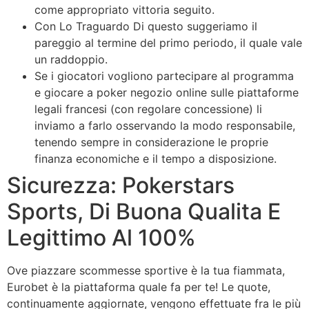
come appropriato vittoria seguito.
Con Lo Traguardo Di questo suggeriamo il
pareggio al termine del primo periodo, il quale vale
un raddoppio.
Se i giocatori vogliono partecipare al programma
e giocare a poker negozio online sulle piattaforme
legali francesi (con regolare concessione) li
inviamo a farlo osservando la modo responsabile,
tenendo sempre in considerazione le proprie
finanza economiche e il tempo a disposizione.
Sicurezza: Pokerstars
Sports, Di Buona Qualita E
Legittimo Al 100%
Ove piazzare scommesse sportive è la tua fiammata,
Eurobet è la piattaforma quale fa per te! Le quote,
continuamente aggiornate, vengono effettuate fra le più