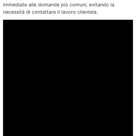
immediate alle domande più comuni, evitando la
necessità di contattare il lavoro clientela.