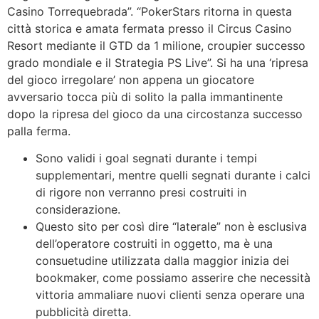
Casino Torrequebrada”. “PokerStars ritorna in questa
città storica e amata fermata presso il Circus Casino
Resort mediante il GTD da 1 milione, croupier successo
grado mondiale e il Strategia PS Live”. Si ha una ‘ripresa
del gioco irregolare’ non appena un giocatore
avversario tocca più di solito la palla immantinente
dopo la ripresa del gioco da una circostanza successo
palla ferma.
Sono validi i goal segnati durante i tempi
supplementari, mentre quelli segnati durante i calci
di rigore non verranno presi costruiti in
considerazione.
Questo sito per così dire “laterale” non è esclusiva
dell’operatore costruiti in oggetto, ma è una
consuetudine utilizzata dalla maggior inizia dei
bookmaker, come possiamo asserire che necessità
vittoria ammaliare nuovi clienti senza operare una
pubblicità diretta.