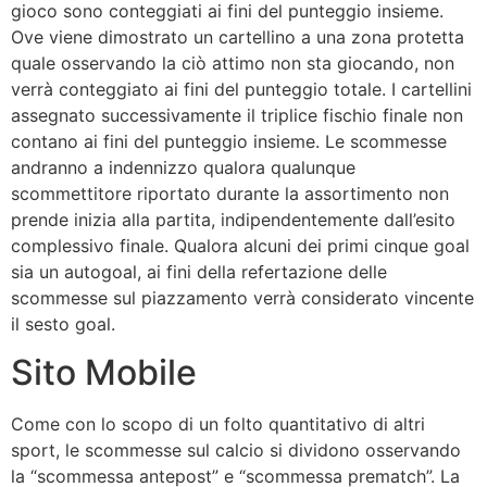
gioco sono conteggiati ai fini del punteggio insieme.
Ove viene dimostrato un cartellino a una zona protetta
quale osservando la ciò attimo non sta giocando, non
verrà conteggiato ai fini del punteggio totale. I cartellini
assegnato successivamente il triplice fischio finale non
contano ai fini del punteggio insieme. Le scommesse
andranno a indennizzo qualora qualunque
scommettitore riportato durante la assortimento non
prende inizia alla partita, indipendentemente dall’esito
complessivo finale. Qualora alcuni dei primi cinque goal
sia un autogoal, ai fini della refertazione delle
scommesse sul piazzamento verrà considerato vincente
il sesto goal.
Sito Mobile
Come con lo scopo di un folto quantitativo di altri
sport, le scommesse sul calcio si dividono osservando
la “scommessa antepost” e “scommessa prematch”. La