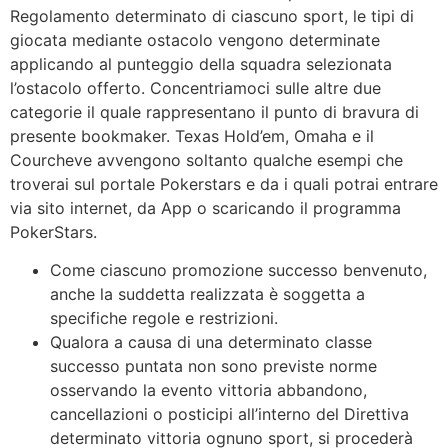
Regolamento determinato di ciascuno sport, le tipi di
giocata mediante ostacolo vengono determinate
applicando al punteggio della squadra selezionata
l’ostacolo offerto. Concentriamoci sulle altre due
categorie il quale rappresentano il punto di bravura di
presente bookmaker. Texas Hold’em, Omaha e il
Courcheve avvengono soltanto qualche esempi che
troverai sul portale Pokerstars e da i quali potrai entrare
via sito internet, da App o scaricando il programma
PokerStars.
Come ciascuno promozione successo benvenuto,
anche la suddetta realizzata è soggetta a
specifiche regole e restrizioni.
Qualora a causa di una determinato classe
successo puntata non sono previste norme
osservando la evento vittoria abbandono,
cancellazioni o posticipi all’interno del Direttiva
determinato vittoria ognuno sport, si procederà