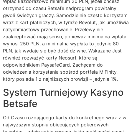
Wpłać każdorazowo minimum 20 PLN, jeżeli chcesz
otrzymać od czasu Betsafe nadprogram powitalny
gwoli świeżych graczy. Samodzielnie często korzystam
wraz z kart płatniczych, w tymże Revolut, jak umożliwia
natychmiastowy przechowanie. Przelewy nie
zaakceptować mają sensu, ponieważ minimalna wpłata
wynosi 250 PLN, a minimalna wypłata to jedynie 80
PLN, jak wydaje się być dość dziwne. Wskazane Jest
również rozważyć karty Neosurf, które są
odpowiednikiem PaysafeCard. Zachęcam do
odwiedzenia korzystania spośród portfela MiFinity,
który posiada 1 z najniższych prowizji – jedynie 1%.
System Turniejowy Kasyno
Betsafe
Od Czasu rozdającego karty do konkretnego wraz z w
najwyższym stopniu obiecujących pokerowych
talentów – zdaje sobie sprawę, jakie możliwości czyni,