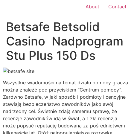
About
Contact
Betsafe Betsolid
Casino ️ Nadprogram
Stu Plus 150 Ds
Wszystkie wiadomości na temat działu pomocy gracza
można znaleźć pod przyciskiem “Centrum pomocy”.
Zarówno Betsafe, w jaki sposób i podmioty licencyjne
stawiają bezpieczeństwo zawodników jako swój
nadrzędny cel. Świetnie zdają samemu sprawę, że
recenzje zawodników idą w świat, a 1 zła recenzja
może popsuć reputację budowaną za pośrednictwem
kilkanaście lat. Otóż najpopularniejsza rozrywka