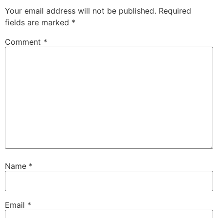
Your email address will not be published.
Required
fields are marked
*
Comment
*
Name
*
Email
*