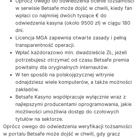
Oprócz owego do odwiedzenia ocenie tożsamości
w serwisie Betsafe może dojść w chwili, kiedy fan
wpłaci co najmniej dwóch tysiące € do
odwiedzenia kasyna (około 9500 zł) w ciągu 180
dni.
Licencja MGA zapewnia otwarte zasady i pełną
transparentność operacji.
Wpłać każdorazowo min. dwadzieścia ZŁ, jeżeli
potrzebujesz otrzymać od czasu Betsafe premia
powitalny dla oryginalnych internautów.
W ten sposób na polskojęzycznej witrynie
odnajdziesz wiele komputerów, a także możności
zakładów.
Betsafe Kasyno współpracuje wyłącznie wraz z
najlepszymi producentami oprogramowania, jakie
możliwości umożliwia dostęp do czołowych
tytułów na sektorze.
Oprócz owego do odwiedzenia weryfikacji tożsamości
w portalu Betsafe może dojść w chwili, gdy gracz