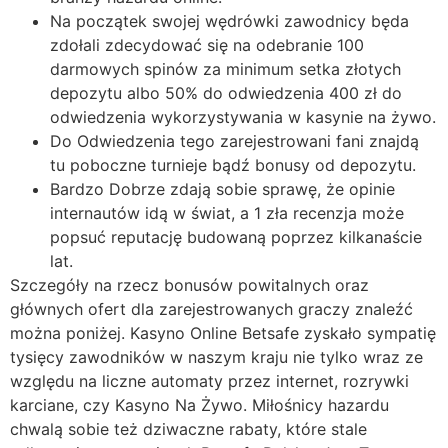
Na początek swojej wędrówki zawodnicy będa
zdołali zdecydować się na odebranie 100
darmowych spinów za minimum setka złotych
depozytu albo 50% do odwiedzenia 400 zł do
odwiedzenia wykorzystywania w kasynie na żywo.
Do Odwiedzenia tego zarejestrowani fani znajdą
tu poboczne turnieje bądź bonusy od depozytu.
Bardzo Dobrze zdają sobie sprawę, że opinie
internautów idą w świat, a 1 zła recenzja może
popsuć reputację budowaną poprzez kilkanaście
lat.
Szczegóły na rzecz bonusów powitalnych oraz
głównych ofert dla zarejestrowanych graczy znaleźć
można poniżej. Kasyno Online Betsafe zyskało sympatię
tysięcy zawodników w naszym kraju nie tylko wraz ze
względu na liczne automaty przez internet, rozrywki
karciane, czy Kasyno Na Żywo. Miłośnicy hazardu
chwalą sobie też dziwaczne rabaty, które stale