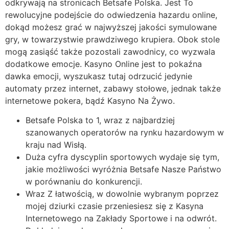
odkrywają na stronicach Betsafe Polska. Jest To
rewolucyjne podejście do odwiedzenia hazardu online,
dokąd możesz grać w najwyższej jakości symulowane
gry, w towarzystwie prawdziwego krupiera. Obok stole
mogą zasiąść także pozostali zawodnicy, co wyzwala
dodatkowe emocje. Kasyno Online jest to pokaźna
dawka emocji, wyszukasz tutaj odrzucić jedynie
automaty przez internet, zabawy stołowe, jednak także
internetowe pokera, bądź Kasyno Na Żywo.
Betsafe Polska to 1, wraz z najbardziej
szanowanych operatorów na rynku hazardowym w
kraju nad Wisłą.
Duża cyfra dyscyplin sportowych wydaje się tym,
jakie możliwości wyróżnia Betsafe Nasze Państwo
w porównaniu do konkurencji.
Wraz Z łatwością, w dowolnie wybranym poprzez
mojej dziurki czasie przeniesiesz się z Kasyna
Internetowego na Zakłady Sportowe i na odwrót.