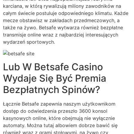
karciana, w którą rywalizują miliony zawodników na
całym świecie postuluje odpowiedniego klimatu. Każde
mecze obstawisz w zakładach przedmeczowych, a
także na żywo. Betsafe wytwarza również bezpłatne
transmisje online wraz z najbardziej interesujących
wydarzeń sportowych.
Lub W Betsafe Casino
Wydaje Się Być Premia
Bezpłatnych Spinów?
Łącznie Betsafe zapewnia naszym użytkownikom
dostęp do odwiedzenia przeszło 3600 konsol
kasynowych online, które obejmują nie wyłącznie
automaty. Można tutaj albowiem dobrze bawić się
również wraz z grami stołowymi, na żywo czy