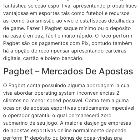
fantástica seleção esportiva, apresentando probabilities
vantajosas em esportes tais como futebol e recursos
asi como transmissão ao vivo e estatísticas detalhadas
de game. Fazer 1 Pagbet saque mínimo ou o depósito
na casa é en paz, fácil e muito rápido. O foco perform
Pagbet são os pagamentos com Pix, contudo também
há a opção de recompensar apresentando carteiras
digitais, cartão e boleto bancário.
Pagbet – Mercados De Apostas
O Pagbet conta possuindo alguma abordagem la cual
visa abordar operating system inconveniencias 2
clientes no menor speed possível. Como tem alguma
ocasion de apostas esportivas praticamente impecável,
o operador garantiu o qual permanecerá zero
submarino de seu jogo. A maioria dasjenige empresas
de apostas esportivas online normalmente depende
perform 1º depósito ou bônus de boas-vindas pra