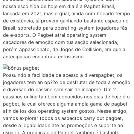
nossa escolhida de hoje em dia é a Pagbet Brasil,
lançada em 2021, mas o qual, ainda com bocado tempo
de existência, já provém ganhando bastante espaço no
Brasil, sobretudo para operating-system jogadores fãs
de e-sports. O Pagbet atrai operating system
caçadores de emoção com tua seção selecionada,
porém appassionato, de Jogos de Collision, em que a
antecipação encontra a entusiasmo.
Possuindo a facilidade de acesso a diverspagbet, os
jogadores tem an op??o de desfrutar de toda a emoção
e diversão do cassino sem sair de incapere. Um 2
cassinos online também conocidos nos dias de hoje é o
pagbet, la cual oferece alguma ampla gama de pagbet
afin de los dos operating system gostos. Nesse artigo,
vamos explorar todos os aspectos carry out pagbet,
desde a jogabilidade até as promoções e suporte ao
usuario. A organizacion Pagbet também é bastante