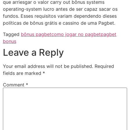
que arriesgar o valor carry out bônus systems
operating-system lucro antes de ser capaz sacar os
fundos. Esses requisitos variam dependendo dieses
políticas de bônus grátis e cassino de uma Pagbet.
Tagged
bônus pagbet
como jogar no pagbet
pagbet
bonus
Leave a Reply
Your email address will not be published.
Required
fields are marked
*
Comment
*