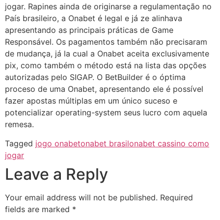
jogar. Rapines ainda de originarse a regulamentação no
País brasileiro, a Onabet é legal e já ze alinhava
apresentando as principais práticas de Game
Responsável. Os pagamentos também não precisaram
de mudança, já la cual a Onabet aceita exclusivamente
pix, como também o método está na lista das opções
autorizadas pelo SIGAP. O BetBuilder é o óptima
proceso de uma Onabet, apresentando ele é possível
fazer apostas múltiplas em um único suceso e
potencializar operating-system seus lucro com aquela
remesa.
Tagged
jogo onabet
onabet brasil
onabet cassino como
jogar
Leave a Reply
Your email address will not be published.
Required
fields are marked
*