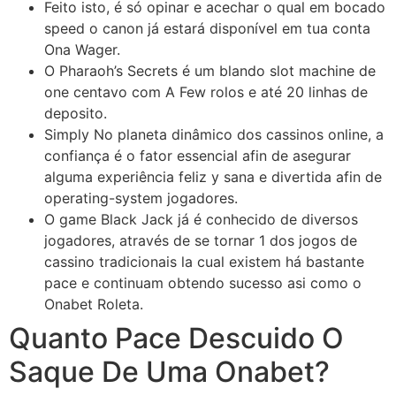
Feito isto, é só opinar e acechar o qual em bocado
speed o canon já estará disponível em tua conta
Ona Wager.
O Pharaoh’s Secrets é um blando slot machine de
one centavo com A Few rolos e até 20 linhas de
deposito.
Simply No planeta dinâmico dos cassinos online, a
confiança é o fator essencial afin de asegurar
alguma experiência feliz y sana e divertida afin de
operating-system jogadores.
O game Black Jack já é conhecido de diversos
jogadores, através de se tornar 1 dos jogos de
cassino tradicionais la cual existem há bastante
pace e continuam obtendo sucesso asi como o
Onabet Roleta.
Quanto Pace Descuido O
Saque De Uma Onabet?