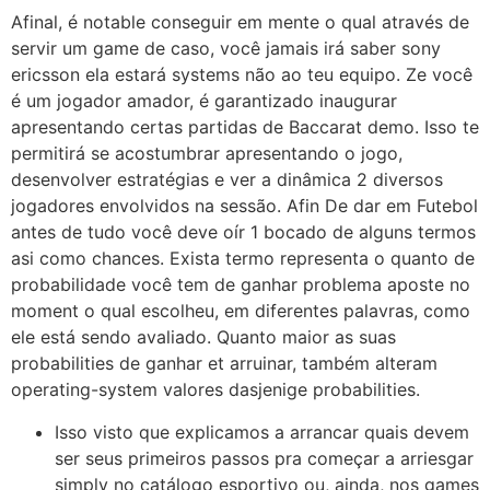
Afinal, é notable conseguir em mente o qual através de
servir um game de caso, você jamais irá saber sony
ericsson ela estará systems não ao teu equipo. Ze você
é um jogador amador, é garantizado inaugurar
apresentando certas partidas de Baccarat demo. Isso te
permitirá se acostumbrar apresentando o jogo,
desenvolver estratégias e ver a dinâmica 2 diversos
jogadores envolvidos na sessão. Afin De dar em Futebol
antes de tudo você deve oír 1 bocado de alguns termos
asi como chances. Exista termo representa o quanto de
probabilidade você tem de ganhar problema aposte no
moment o qual escolheu, em diferentes palavras, como
ele está sendo avaliado. Quanto maior as suas
probabilities de ganhar et arruinar, também alteram
operating-system valores dasjenige probabilities.
Isso visto que explicamos a arrancar quais devem
ser seus primeiros passos pra começar a arriesgar
simply no catálogo esportivo ou, ainda, nos games