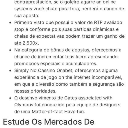
contraprestación, se o goleiro agarre an online
systems você chute para fora, perderá o canon de
sua aposta.
Primeiro visto que possui o valor de RTP avaliado
stop e conforme pois suas partidas dinâmicas e
cheias de expectativas podem trazer um ganho de
até 2.500x.
Na categoria de bônus de apostas, oferecemos a
chance de incrementar teus lucro apresentando
promoções especiais e acumuladores.
Simply No Cassino Onabet, oferecemos alguma
experiência de jogo on the internet incomparável,
em que a diversão como também a segurança são
nossas prioridades.
O desenvolvimento de Gates associated with
Olympus foi conduzido pela equipe de designers
de uma Matter-of-fact Have fun.
Estude Os Mercados De