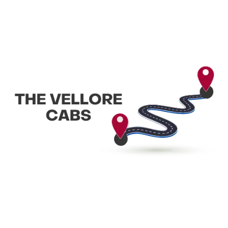
Skip
to
content