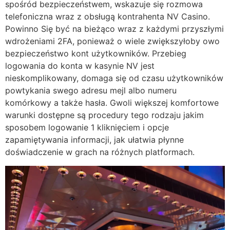
spośród bezpieczeństwem, wskazuje się rozmowa
telefoniczna wraz z obsługą kontrahenta NV Casino.
Powinno Się być na bieżąco wraz z każdymi przyszłymi
wdrożeniami 2FA, ponieważ o wiele zwiększyłoby owo
bezpieczeństwo kont użytkowników. Przebieg
logowania do konta w kasynie NV jest
nieskomplikowany, domaga się od czasu użytkowników
powtykania swego adresu mejl albo numeru
komórkowy a także hasła. Gwoli większej komfortowe
warunki dostępne są procedury tego rodzaju jakim
sposobem logowanie 1 kliknięciem i opcje
zapamiętywania informacji, jak ułatwia płynne
doświadczenie w grach na różnych platformach.