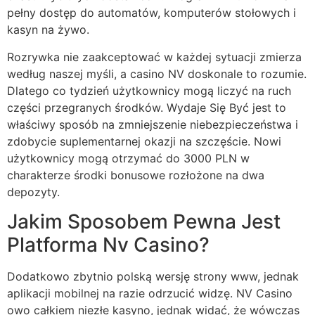
pełny dostęp do automatów, komputerów stołowych i
kasyn na żywo.
Rozrywka nie zaakceptować w każdej sytuacji zmierza
według naszej myśli, a casino NV doskonale to rozumie.
Dlatego co tydzień użytkownicy mogą liczyć na ruch
części przegranych środków. Wydaje Się Być jest to
właściwy sposób na zmniejszenie niebezpieczeństwa i
zdobycie suplementarnej okazji na szczęście. Nowi
użytkownicy mogą otrzymać do 3000 PLN w
charakterze środki bonusowe rozłożone na dwa
depozyty.
Jakim Sposobem Pewna Jest
Platforma Nv Casino?
Dodatkowo zbytnio polską wersję strony www, jednak
aplikacji mobilnej na razie odrzucić widzę. NV Casino
owo całkiem niezłe kasyno, jednak widać, że wówczas