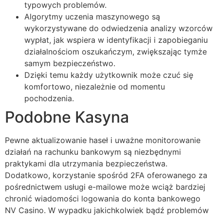
typowych problemów.
Algorytmy uczenia maszynowego są
wykorzystywane do odwiedzenia analizy wzorców
wypłat, jak wspiera w identyfikacji i zapobieganiu
działalnościom oszukańczym, zwiększając tymże
samym bezpieczeństwo.
Dzięki temu każdy użytkownik może czuć się
komfortowo, niezależnie od momentu
pochodzenia.
Podobne Kasyna
Pewne aktualizowanie haseł i uważne monitorowanie
działań na rachunku bankowym są niezbędnymi
praktykami dla utrzymania bezpieczeństwa.
Dodatkowo, korzystanie spośród 2FA oferowanego za
pośrednictwem usługi e-mailowe może wciąż bardziej
chronić wiadomości logowania do konta bankowego
NV Casino. W wypadku jakichkolwiek bądź problemów