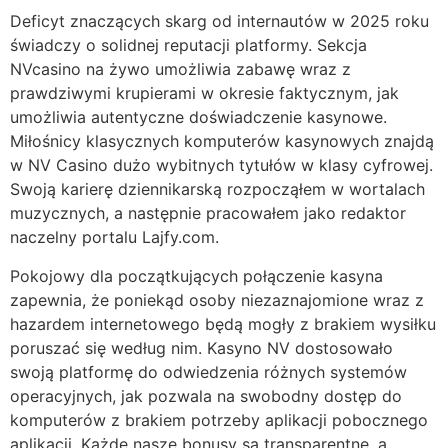
Deficyt znaczących skarg od internautów w 2025 roku
świadczy o solidnej reputacji platformy. Sekcja
NVcasino na żywo umożliwia zabawę wraz z
prawdziwymi krupierami w okresie faktycznym, jak
umożliwia autentyczne doświadczenie kasynowe.
Miłośnicy klasycznych komputerów kasynowych znajdą
w NV Casino dużo wybitnych tytułów w klasy cyfrowej.
Swoją karierę dziennikarską rozpocząłem w wortalach
muzycznych, a następnie pracowałem jako redaktor
naczelny portalu Lajfy.com.
Pokojowy dla początkujących połączenie kasyna
zapewnia, że poniekąd osoby niezaznajomione wraz z
hazardem internetowego będą mogły z brakiem wysiłku
poruszać się według nim. Kasyno NV dostosowało
swoją platformę do odwiedzenia różnych systemów
operacyjnych, jak pozwala na swobodny dostęp do
komputerów z brakiem potrzeby aplikacji pobocznego
aplikacji. Każde nasze bonusy są transparentne, a