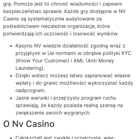
grę. Pomoże jest to chronić wiadomości i zapewni
bezpieczeństwo sprawie. Każde gry dostępne w NV
Casino są systematycznie audytowane za
pośrednictwem niezależne organizacje, które
potwierdzają ich uczciwość i losowość wyników.
Kasyno NV wiedzie działalność zgodną wraz z
przyjętymi w Ue normami w obrębie polityki KYC
(Know Your Customer) i AML (Anti Money
Laundering).
Dzięki wstecz możesz łatwo zaplanować własne
wpłaty i do granic możliwości wykorzystać każdy
nadprogram.
Jasne warunki i przejrzysty program ruchu
sprawiają, że każdy posiada realną szansę na
zwiększenie swoich wygranych.
O Nv Casino
Całokształt jest zwykłe i przejrzyste, więc