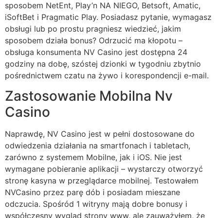
sposobem NetEnt, Play’n NA NIEGO, Betsoft, Amatic,
iSoftBet i Pragmatic Play. Posiadasz pytanie, wymagasz
obsługi lub po prostu pragniesz wiedzieć, jakim
sposobem działa bonus? Odrzucić ma kłopotu –
obsługa konsumenta NV Casino jest dostępna 24
godziny na dobę, szóstej dzionki w tygodniu zbytnio
pośrednictwem czatu na żywo i korespondencji e-mail.
Zastosowanie Mobilna Nv
Casino
Naprawdę, NV Casino jest w pełni dostosowane do
odwiedzenia działania na smartfonach i tabletach,
zarówno z systemem Mobilne, jak i iOS. Nie jest
wymagane pobieranie aplikacji – wystarczy otworzyć
stronę kasyna w przeglądarce mobilnej. Testowałem
NVCasino przez parę dób i posiadam mieszane
odczucia. Spośród 1 witryny mają dobre bonusy i
współczesny wygląd strony www, ale zauważyłem, że