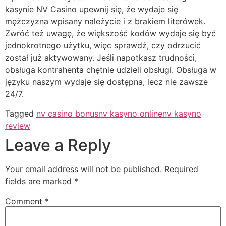
kasynie NV Casino upewnij się, że wydaje się
mężczyzna wpisany należycie i z brakiem literówek.
Zwróć też uwagę, że większość kodów wydaje się być
jednokrotnego użytku, więc sprawdź, czy odrzucić
został już aktywowany. Jeśli napotkasz trudności,
obsługa kontrahenta chętnie udzieli obsługi. Obsługa w
języku naszym wydaje się dostępna, lecz nie zawsze
24/7.
Tagged
nv casino bonus
nv kasyno online
nv kasyno
review
Leave a Reply
Your email address will not be published.
Required
fields are marked
*
Comment
*