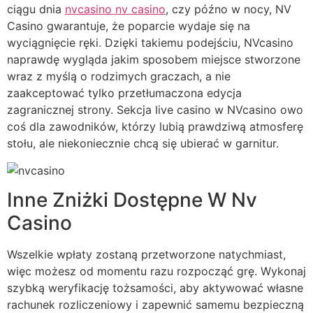
ciągu dnia
nvcasino nv casino
, czy późno w nocy, NV
Casino gwarantuje, że poparcie wydaje się na
wyciągnięcie ręki. Dzięki takiemu podejściu, NVcasino
naprawdę wygląda jakim sposobem miejsce stworzone
wraz z myślą o rodzimych graczach, a nie
zaakceptować tylko przetłumaczona edycja
zagranicznej strony. Sekcja live casino w NVcasino owo
coś dla zawodników, którzy lubią prawdziwą atmosferę
stołu, ale niekoniecznie chcą się ubierać w garnitur.
Inne Zniżki Dostępne W Nv
Casino
Wszelkie wpłaty zostaną przetworzone natychmiast,
więc możesz od momentu razu rozpocząć grę. Wykonaj
szybką weryfikację tożsamości, aby aktywować własne
rachunek rozliczeniowy i zapewnić samemu bezpieczną