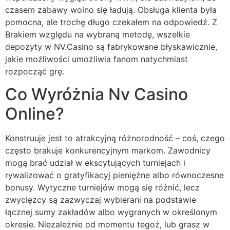
czasem zabawy wolno się ładują. Obsługa klienta była
pomocna, ale trochę długo czekałem na odpowiedź. Z
Brakiem względu na wybraną metodę, wszelkie
depozyty w NV.Casino są fabrykowane błyskawicznie,
jakie możliwości umożliwia fanom natychmiast
rozpocząć grę.
Co Wyróżnia Nv Casino
Online?
Konstruuje jest to atrakcyjną różnorodność – coś, czego
często brakuje konkurencyjnym markom. Zawodnicy
mogą brać udział w ekscytujących turniejach i
rywalizować o gratyfikacyj pieniężne albo równoczesne
bonusy. Wytyczne turniejów mogą się różnić, lecz
zwycięzcy są zazwyczaj wybierani na podstawie
łącznej sumy zakładów albo wygranych w określonym
okresie. Niezależnie od momentu tegoż, lub grasz w