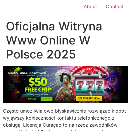
About
Contact
Oficjalna Witryna
Www Online W
Polsce 2025
Często umożliwia owo błyskawicznie rozwiązać kłopot
wyjąwszy konieczności kontaktu telefonicznego z
obsługą. Licencja Curaçao to na rzecz zawodników