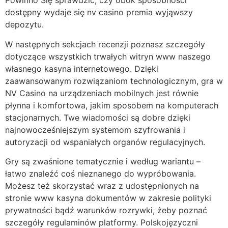
Powinno Się sprawdzić, czy obok sposobności
dostępny wydaje się nv casino premia wyjąwszy
depozytu.
W następnych sekcjach recenzji poznasz szczegóły
dotyczące wszystkich trwałych witryn www naszego
własnego kasyna internetowego. Dzięki
zaawansowanym rozwiązaniom technologicznym, gra w
NV Casino na urządzeniach mobilnych jest równie
płynna i komfortowa, jakim sposobem na komputerach
stacjonarnych. Twe wiadomości są dobre dzięki
najnowocześniejszym systemom szyfrowania i
autoryzacji od wspaniałych organów regulacyjnych.
Gry są zwaśnione tematycznie i według wariantu –
łatwo znaleźć coś nieznanego do wypróbowania.
Możesz też skorzystać wraz z udostępnionych na
stronie www kasyna dokumentów w zakresie polityki
prywatności bądź warunków rozrywki, żeby poznać
szczegóły regulaminów platformy. Polskojęzyczni