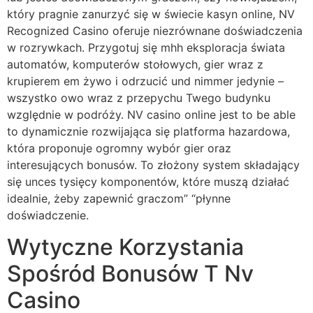
który pragnie zanurzyć się w świecie kasyn online, NV
Recognized Casino oferuje niezrównane doświadczenia
w rozrywkach. Przygotuj się mhh eksploracja świata
automatów, komputerów stołowych, gier wraz z
krupierem em żywo i odrzucić und nimmer jedynie –
wszystko owo wraz z przepychu Twego budynku
względnie w podróży. NV casino online jest to be able
to dynamicznie rozwijająca się platforma hazardowa,
która proponuje ogromny wybór gier oraz
interesujących bonusów. To złożony system składający
się unces tysięcy komponentów, które muszą działać
idealnie, żeby zapewnić graczom” “płynne
doświadczenie.
Wytyczne Korzystania
Spośród Bonusów T Nv
Casino