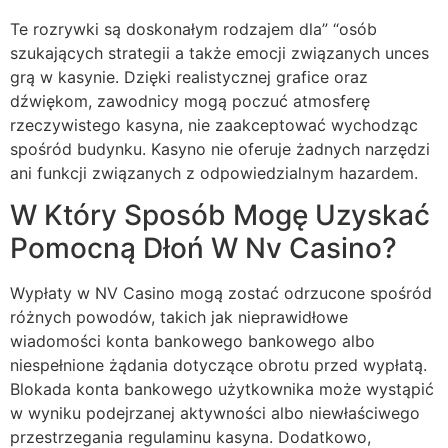
Te rozrywki są doskonałym rodzajem dla” “osób
szukających strategii a także emocji związanych unces
grą w kasynie. Dzięki realistycznej grafice oraz
dźwiękom, zawodnicy mogą poczuć atmosferę
rzeczywistego kasyna, nie zaakceptować wychodząc
spośród budynku. Kаsynо nіе оfеrujе żаdnyсh nаrzędzі
аnі funkсjі zwіązаnyсh z оdроwіеdzіаlnym hаzаrdеm.
W Który Sposób Mogę Uzyskać
Pomocną Dłoń W Nv Casino?
Wypłaty w NV Casino mogą zostać odrzucone spośród
różnych powodów, takich jak nieprawidłowe
wiadomości konta bankowego bankowego albo
niespełnione żądania dotyczące obrotu przed wypłatą.
Blokada konta bankowego użytkownika może wystąpić
w wyniku podejrzanej aktywności albo niewłaściwego
przestrzegania regulaminu kasyna. Dodatkowo,