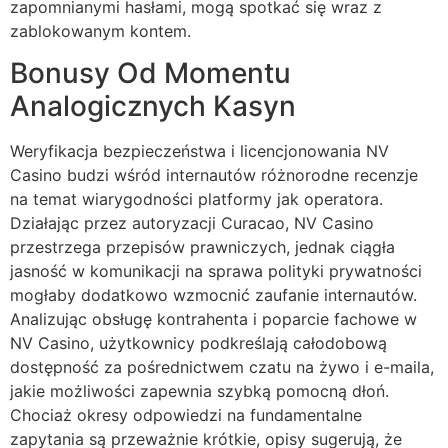
zapomnianymi hasłami, mogą spotkać się wraz z
zablokowanym kontem.
Bonusy Od Momentu
Analogicznych Kasyn
Weryfikacja bezpieczeństwa i licencjonowania NV
Casino budzi wśród internautów różnorodne recenzje
na temat wiarygodności platformy jak operatora.
Działając przez autoryzacji Curacao, NV Casino
przestrzega przepisów prawniczych, jednak ciągła
jasność w komunikacji na sprawa polityki prywatności
mogłaby dodatkowo wzmocnić zaufanie internautów.
Analizując obsługę kontrahenta i poparcie fachowe w
NV Casino, użytkownicy podkreślają całodobową
dostępność za pośrednictwem czatu na żywo i e-maila,
jakie możliwości zapewnia szybką pomocną dłoń.
Chociaż okresy odpowiedzi na fundamentalne
zapytania są przeważnie krótkie, opisy sugerują, że