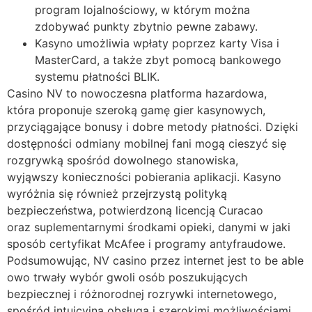
program lojalnościowy, w którym można
zdobywać punkty zbytnio pewne zabawy.
Kasyno umożliwia wpłaty poprzez karty Visa i
MasterCard, a także zbyt pomocą bankowego
systemu płatności BLIK.
Casino NV to nowoczesna platforma hazardowa,
która proponuje szeroką gamę gier kasynowych,
przyciągające bonusy i dobre metody płatności. Dzięki
dostępności odmiany mobilnej fani mogą cieszyć się
rozgrywką spośród dowolnego stanowiska,
wyjąwszy konieczności pobierania aplikacji. Kasyno
wyróżnia się również przejrzystą polityką
bezpieczeństwa, potwierdzoną licencją Curacao
oraz suplementarnymi środkami opieki, danymi w jaki
sposób certyfikat McAfee i programy antyfraudowe.
Podsumowując, NV casino przez internet jest to be able
owo trwały wybór gwoli osób poszukujących
bezpiecznej i różnorodnej rozrywki internetowego,
spośród intuicyjną obsługą i szerokimi możliwościami