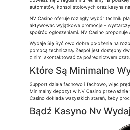
dowiesz się z regulaminu reklamy na polskiej
automatów, konsol stołowych oraz kasyna n
NV Casino oferuje rozległy wybór technik pł
aktywować wyjątkowe promocje – wystarczy 
spośród ogłoszeniami. NV Casino proponuje s
Wydaje Się Być owo dobre położenie na rozpo
pomocą techniczną. Zespół jest dostępny dwa
z nimi skontaktować za pośrednictwem czatu
Które Są Minimalne W
Support działa fachowo i fachowo, więc pręd
Minimalny depozyt w NV Casino przeważnie wy
Casino dokłada wszystkich starań, żeby proce
Bądź Kasyno Nv Wydaj