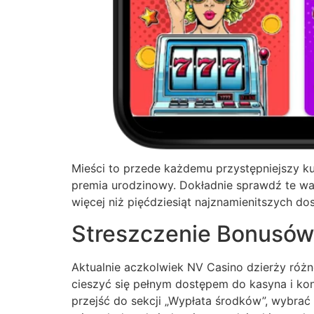
Mieści to przede każdemu przystępniejszy k
premia urodzinowy. Dokładnie sprawdź te w
więcej niż pięćdziesiąt najznamienitszych d
Streszczenie Bonusów
Aktualnie aczkolwiek NV Casino dzierży róż
cieszyć się pełnym dostępem do kasyna i ko
przejść do sekcji „Wypłata środków”, wybra