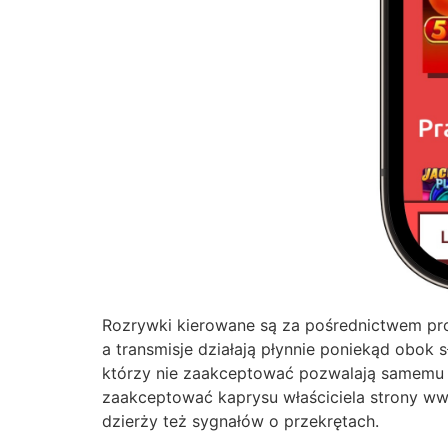
Rozrywki kierowane są za pośrednictwem prof
a transmisje działają płynnie poniekąd obok
którzy nie zaakceptować pozwalają samemu 
zaakceptować kaprysu właściciela strony w
dzierży też sygnałów o przekrętach.