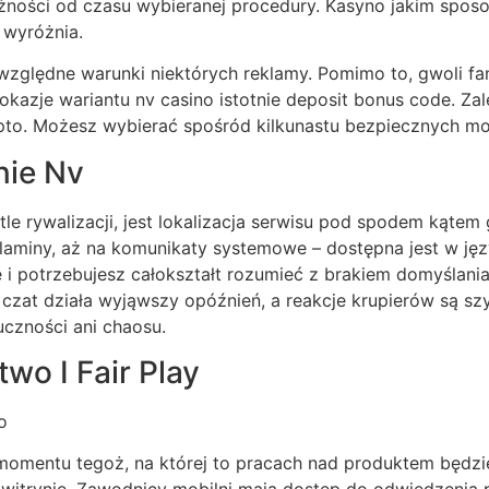
eżności od czasu wybieranej procedury. Kasyno jakim spos
 wyróżnia.
bezwzględne warunki niektórych reklamy. Pomimo to, gwoli 
 okazje wariantu nv casino istotnie deposit bonus code.
pto. Możesz wybierać spośród kilkunastu bezpiecznych mo
nie Nv
le rywalizacji, jest lokalizacja serwisu pod spodem kątem
aminy, aż na komunikaty systemowe – dostępna jest w języ
i potrzebujesz całokształt rozumieć z brakiem domyślania
czat działa wyjąwszy opóźnień, a reakcje krupierów są szy
czności ani chaosu.
wo I Fair Play
 momentu tegoż, na której to pracach nad produktem będzi