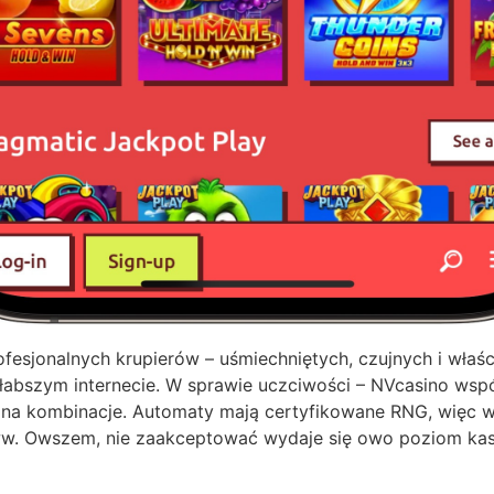
esjonalnych krupierów – uśmiechniętych, czujnych i właści
 słabszym internecie. W sprawie uczciwości – NVcasino wsp
na kombinacje. Automaty mają certyfikowane RNG, więc wy
ww. Owszem, nie zaakceptować wydaje się owo poziom kas