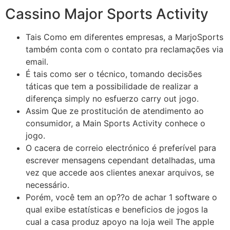
Cassino Major Sports Activity
Tais Como em diferentes empresas, a MarjoSports
também conta com o contato pra reclamações via
email.
É tais como ser o técnico, tomando decisões
táticas que tem a possibilidade de realizar a
diferença simply no esfuerzo carry out jogo.
Assim Que ze prostitución de atendimento ao
consumidor, a Main Sports Activity conhece o
jogo.
O cacera de correio electrónico é preferível para
escrever mensagens cependant detalhadas, uma
vez que accede aos clientes anexar arquivos, se
necessário.
Porém, você tem an op??o de achar 1 software o
qual exibe estatísticas e beneficios de jogos la
cual a casa produz apoyo na loja weil The apple