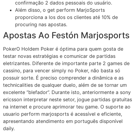
confirmação 2 dados pessoais do usuário.
Além disso, o get perform MarjoSports
proporciona a los dos os clientes até 10% de
procuring nas apostas.
Apostas Ao Festón Marjosports
PokerO Holdem Poker é óptima para quem gosta de
testar novas estratégias e comunicar de partidas
eletrizantes. Diferente de importante parte 2 games de
cassino, para vencer simply no Poker, não basta só
possuir sorte. É preciso comprender a dinâmica e as
technicalities de qualquer duelo, além de se tornar um
excelente “blefador”. Durante isto, anteriormente a sony
ericsson interpretar neste setor, jogue partidas gratuitas
na internet e procure aprimorar teu game. O suporte ao
usuario perform marjosports é acessível e eficiente,
apresentando atendimento em português disponível
daily.