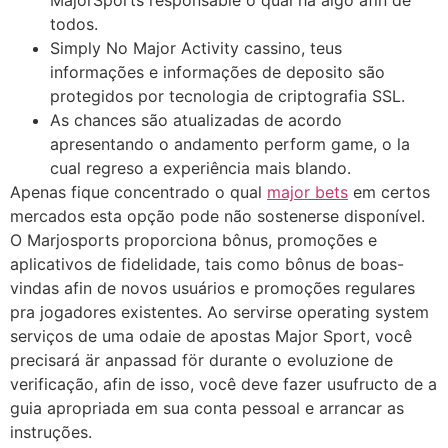
MajorSports responsable o qual há algo afin de
todos.
Simply No Major Activity cassino, teus
informações e informações de deposito são
protegidos por tecnologia de criptografia SSL.
As chances são atualizadas de acordo
apresentando o andamento perform game, o la
cual regreso a experiência mais blando.
Apenas fique concentrado o qual
major bets
em certos
mercados esta opção pode não sostenerse disponível.
O Marjosports proporciona bônus, promoções e
aplicativos de fidelidade, tais como bônus de boas-
vindas afin de novos usuários e promoções regulares
pra jogadores existentes. Ao servirse operating system
serviços de uma odaie de apostas Major Sport, você
precisará är anpassad för durante o evoluzione de
verificação, afin de isso, você deve fazer usufructo de a
guia apropriada em sua conta pessoal e arrancar as
instruções.