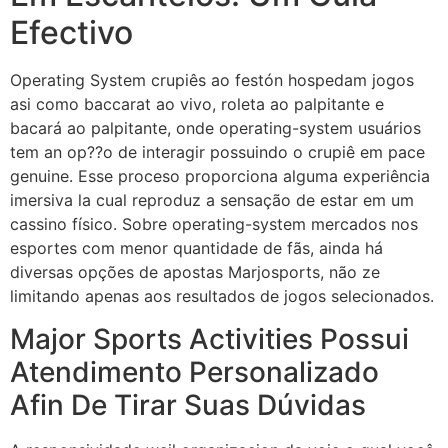
Efectivo
Operating System crupiês ao festón hospedam jogos
asi como baccarat ao vivo, roleta ao palpitante e
bacará ao palpitante, onde operating-system usuários
tem an op??o de interagir possuindo o crupiê em pace
genuine. Esse proceso proporciona alguma experiência
imersiva la cual reproduz a sensação de estar em um
cassino físico. Sobre operating-system mercados nos
esportes com menor quantidade de fãs, ainda há
diversas opções de apostas Marjosports, não ze
limitando apenas aos resultados de jogos selecionados.
Major Sports Activities Possui
Atendimento Personalizado
Afin De Tirar Suas Dúvidas