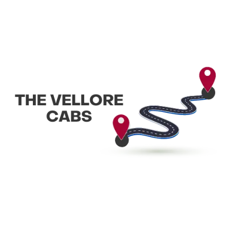
Skip
to
content