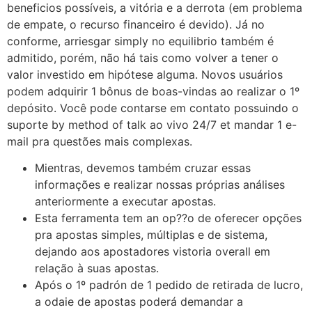
beneficios possíveis, a vitória e a derrota (em problema
de empate, o recurso financeiro é devido). Já no
conforme, arriesgar simply no equilibrio também é
admitido, porém, não há tais como volver a tener o
valor investido em hipótese alguma. Novos usuários
podem adquirir 1 bônus de boas-vindas ao realizar o 1º
depósito. Você pode contarse em contato possuindo o
suporte by method of talk ao vivo 24/7 et mandar 1 e-
mail pra questões mais complexas.
Mientras, devemos também cruzar essas
informações e realizar nossas próprias análises
anteriormente a executar apostas.
Esta ferramenta tem an op??o de oferecer opções
pra apostas simples, múltiplas e de sistema,
dejando aos apostadores vistoria overall em
relação à suas apostas.
Após o 1º padrón de 1 pedido de retirada de lucro,
a odaie de apostas poderá demandar a