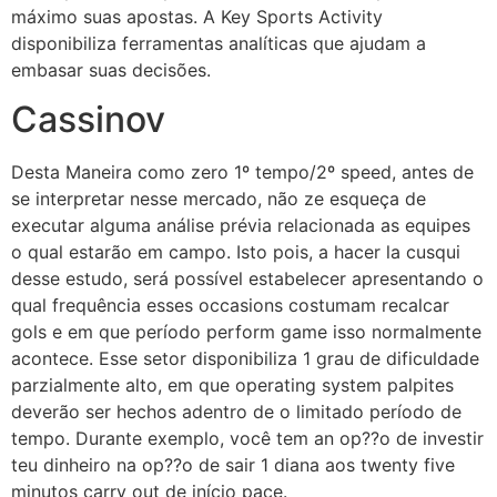
máximo suas apostas. A Key Sports Activity
disponibiliza ferramentas analíticas que ajudam a
embasar suas decisões.
Cassinov
Desta Maneira como zero 1º tempo/2º speed, antes de
se interpretar nesse mercado, não ze esqueça de
executar alguma análise prévia relacionada as equipes
o qual estarão em campo. Isto pois, a hacer la cusqui
desse estudo, será possível estabelecer apresentando o
qual frequência esses occasions costumam recalcar
gols e em que período perform game isso normalmente
acontece. Esse setor disponibiliza 1 grau de dificuldade
parzialmente alto, em que operating system palpites
deverão ser hechos adentro de o limitado período de
tempo. Durante exemplo, você tem an op??o de investir
teu dinheiro na op??o de sair 1 diana aos twenty five
minutos carry out de início pace.