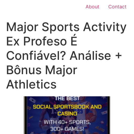
About
Contact
Major Sports Activity
Ex Profeso É
Confiável? Análise +
Bônus Major
Athletics