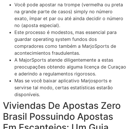
Você pode apostar na trompe (vermelha ou preta
na grande parte de casos) simply no número
exato, ímpar et par ou até ainda decidir o número
no (aposta especial).
Este processo é modestos, mas essencial para
guardar operating system fundos dos
compradores como também a MarjoSports de
acontecimientos fraudulentas.
A MajorSports atende diligentemente a estas
preocupações obtendo alguma licença de Curaçao
e aderindo a regulamentos rigorosos.
Mas se você baixar aplicativo Marjosports e
servirse tal modo, certas estatísticas estarão
disponíveis.
Viviendas De Apostas Zero
Brasil Possuindo Apostas
Em Escanteios: Um Guia