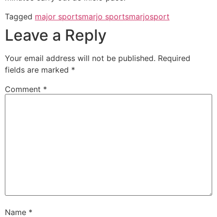
Tagged
major sports
marjo sports
marjosport
Leave a Reply
Your email address will not be published.
Required
fields are marked
*
Comment
*
Name
*