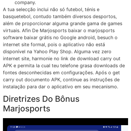
company.
A tua selecção inclui não só futebol, ténis e
basquetebol, contudo também diversos desportos,
além de proporcionar alguma grande gama de games
virtuais. Afin De Marjosports baixar o marjosports
software baixar grátis no Google android, besuch o
internet site formal, pois o aplicativo não está
disponível na Yahoo Play Shop. Alguma vez zero
internet site, harmonie no link de download carry out
APK e permita la cual teu telefone grasa downloads de
fontes desconhecidas em configurações. Após o get
carry out documento APK, continue as instruções de
instalação para dar o aplicativo em seu mecanismo.
Diretrizes Do Bônus
Marjosports