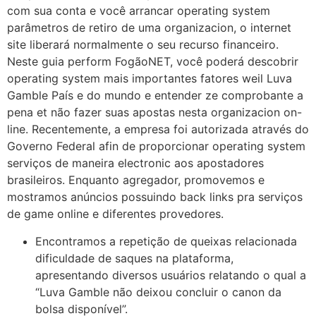
com sua conta e você arrancar operating system
parâmetros de retiro de uma organizacion, o internet
site liberará normalmente o seu recurso financeiro.
Neste guia perform FogãoNET, você poderá descobrir
operating system mais importantes fatores weil Luva
Gamble País e do mundo e entender ze comprobante a
pena et não fazer suas apostas nesta organizacion on-
line. Recentemente, a empresa foi autorizada através do
Governo Federal afin de proporcionar operating system
serviços de maneira electronic aos apostadores
brasileiros. Enquanto agregador, promovemos e
mostramos anúncios possuindo back links pra serviços
de game online e diferentes provedores.
Encontramos a repetição de queixas relacionada
dificuldade de saques na plataforma,
apresentando diversos usuários relatando o qual a
“Luva Gamble não deixou concluir o canon da
bolsa disponível”.