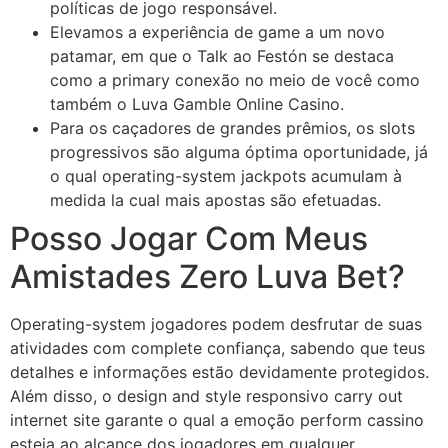
políticas de jogo responsável.
Elevamos a experiência de game a um novo
patamar, em que o Talk ao Festón se destaca
como a primary conexão no meio de você como
também o Luva Gamble Online Casino.
Para os caçadores de grandes prêmios, os slots
progressivos são alguma óptima oportunidade, já
o qual operating-system jackpots acumulam à
medida la cual mais apostas são efetuadas.
Posso Jogar Com Meus
Amistades Zero Luva Bet?
Operating-system jogadores podem desfrutar de suas
atividades com complete confiança, sabendo que teus
detalhes e informações estão devidamente protegidos.
Além disso, o design and style responsivo carry out
internet site garante o qual a emoção perform cassino
esteja ao alcance dos jogadores em qualquer