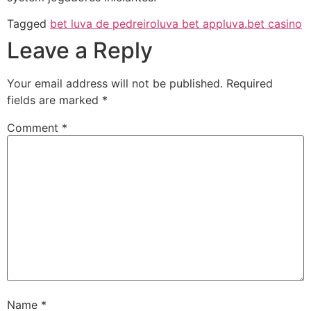
Tagged
bet luva de pedreiro
luva bet app
luva.bet casino
Leave a Reply
Your email address will not be published.
Required
fields are marked
*
Comment
*
Name
*