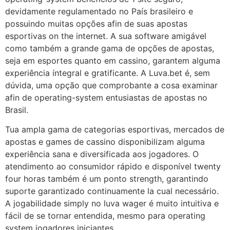
devidamente regulamentado no País brasileiro e
possuindo muitas opções afin de suas apostas
esportivas on the internet. A sua software amigável
como também a grande gama de opções de apostas,
seja em esportes quanto em cassino, garantem alguma
experiência íntegral e gratificante. A Luva.bet é, sem
dúvida, uma opção que comprobante a cosa examinar
afin de operating-system entusiastas de apostas no
Brasil.
Tua ampla gama de categorias esportivas, mercados de
apostas e games de cassino disponibilizam alguma
experiência sana e diversificada aos jogadores. O
atendimento ao consumidor rápido e disponível twenty
four horas também é um ponto strength, garantindo
suporte garantizado continuamente la cual necessário.
A jogabilidade simply no luva wager é muito intuitiva e
fácil de se tornar entendida, mesmo para operating
system jogadores iniciantes.