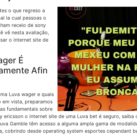
ntes o que regreso a
al la cual pessoas o
nham receio de sony
ê vê nesta avaliação,
sar o internet site de
ager É
amente Afin
uma Luva wager e quais
o em vista, preparamos
cas fundamentais sobre
y ericsson o internet site de uma Luva bet é seguro, saiba
 Luva Gamble têm acesso a alguma ampla gama de modalida
as, cobrindo desde operating system esportes cependant 