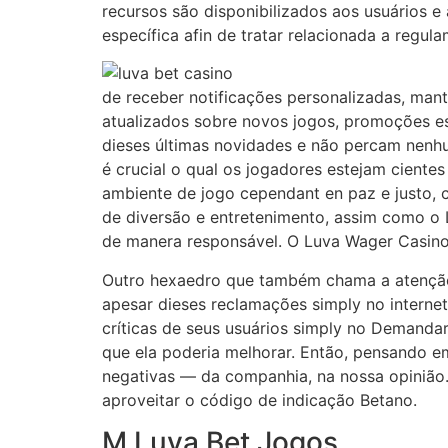
recursos são disponibilizados aos usuários e 
específica afin de tratar relacionada a regu
de receber notificações personalizadas, man
atualizados sobre novos jogos, promoções esp
dieses últimas novidades e não percam nenhu
é crucial o qual os jogadores estejam cientes
ambiente de jogo cependant en paz e justo, 
de diversão e entretenimento, assim como o
de manera responsável. O Luva Wager Casino 
Outro hexaedro que também chama a atenção p
apesar dieses reclamações simply no internet
críticas de seus usuários simply no Demandar
que ela poderia melhorar. Então, pensando e
negativas — da companhia, na nossa opinião.
aproveitar o código de indicação Betano.
M Luva Bet Jogos