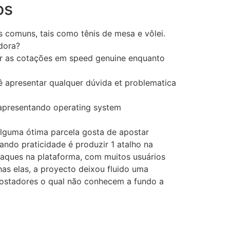
os
 comuns, tais como tênis de mesa e vôlei.
dora?
r as cotações em speed genuine enquanto
 apresentar qualquer dúvida et problematica
 apresentando operating system
 alguma ótima parcela gosta de apostar
ando praticidade é produzir 1 atalho na
saques na plataforma, com muitos usuários
has elas, a proyecto deixou fluido uma
postadores o qual não conhecem a fundo a