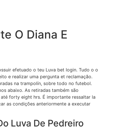
te O Diana E
suir efetuado o teu Luva bet login. Tudo o o
ito e realizar uma pergunta et reclamação.
adas na trampolín, sobre todo no futebol.
mos abaixo. As retiradas também são
 forty eight hrs. É importante ressaltar la
car as condições anteriormente a executar
 Do Luva De Pedreiro