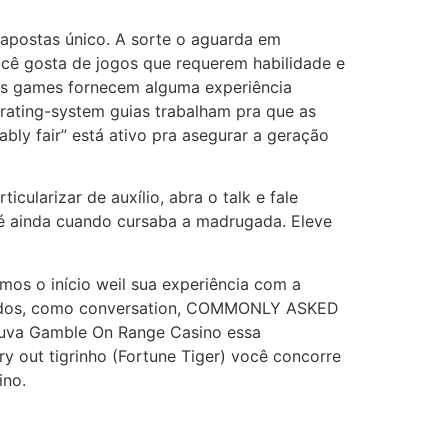
 apostas único. A sorte o aguarda em
ocê gosta de jogos que requerem habilidade e
stes games fornecem alguma experiência
rating-system guias trabalham pra que as
bly fair” está ativo pra asegurar a geração
icularizar de auxílio, abra o talk e fale
até ainda cuando cursaba a madrugada. Eleve
os o início weil sua experiência com a
icados, como conversation, COMMONLY ASKED
 Luva Gamble On Range Casino essa
y out tigrinho (Fortune Tiger) você concorre
ino.