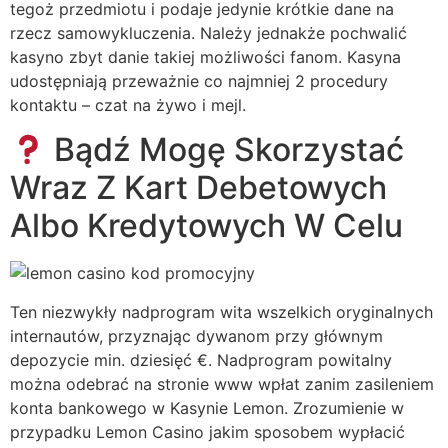
tegoż przedmiotu i podaje jedynie krótkie dane na
rzecz samowykluczenia. Należy jednakże pochwalić
kasyno zbyt danie takiej możliwości fanom. Kasyna
udostępniają przeważnie co najmniej 2 procedury
kontaktu – czat na żywo i mejl.
Bądź Mogę Skorzystać
Wraz Z Kart Debetowych
Albo Kredytowych W Celu
Ten niezwykły nadprogram wita wszelkich oryginalnych
internautów, przyznając dywanom przy głównym
depozycie min. dziesięć €. Nadprogram powitalny
można odebrać na stronie www wpłat zanim zasileniem
konta bankowego w Kasynie Lemon. Zrozumienie w
przypadku Lemon Casino jakim sposobem wypłacić