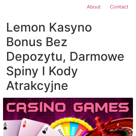
About
Contact
Lemon Kasyno
Bonus Bez
Depozytu, Darmowe
Spiny I Kody
Atrakcyjne