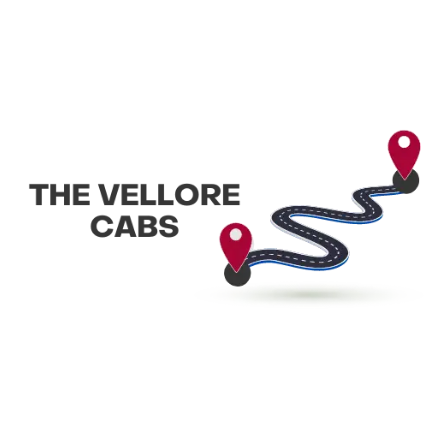
Skip
to
content