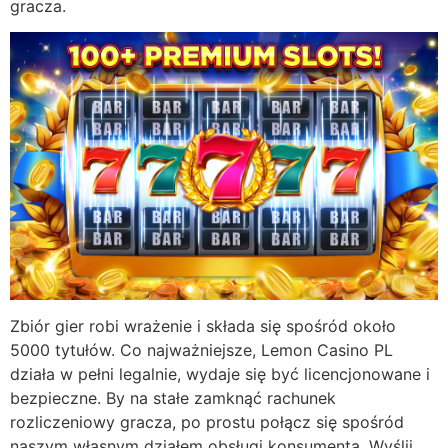
gracza.
Zbiór gier robi wrażenie i składa się spośród około
5000 tytułów. Co najważniejsze, Lemon Casino PL
działa w pełni legalnie, wydaje się być licencjonowane i
bezpieczne. By na stałe zamknąć rachunek
rozliczeniowy gracza, po prostu połącz się spośród
naszym własnym działem obsługi konsumenta. Wyślij