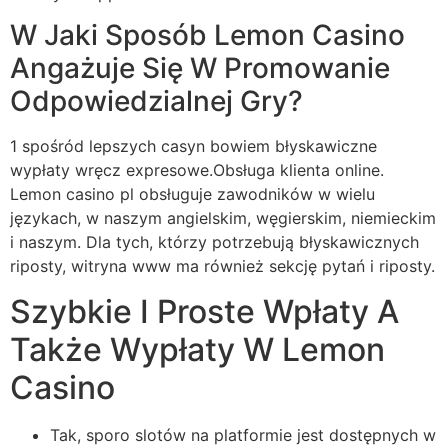
W Jaki Sposób Lemon Casino
Angażuje Się W Promowanie
Odpowiedzialnej Gry?
1 spośród lepszych casyn bowiem błyskawiczne
wypłaty wręcz expresowe.Obsługa klienta online.
Lemon casino pl obsługuje zawodników w wielu
językach, w naszym angielskim, węgierskim, niemieckim
i naszym. Dla tych, którzy potrzebują błyskawicznych
riposty, witryna www ma również sekcję pytań i riposty.
Szybkie I Proste Wpłaty A
Także Wypłaty W Lemon
Casino
Tak, sporo slotów na platformie jest dostępnych w