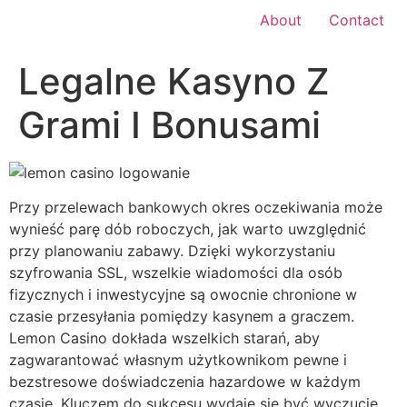
About
Contact
Legalne Kasyno Z
Grami I Bonusami
Przy przelewach bankowych okres oczekiwania może
wynieść parę dób roboczych, jak warto uwzględnić
przy planowaniu zabawy. Dzięki wykorzystaniu
szyfrowania SSL, wszelkie wiadomości dla osób
fizycznych i inwestycyjne są owocnie chronione w
czasie przesyłania pomiędzy kasynem a graczem.
Lemon Casino dokłada wszelkich starań, aby
zagwarantować własnym użytkownikom pewne i
bezstresowe doświadczenia hazardowe w każdym
czasie. Kluczem do sukcesu wydaje się być wyczucie