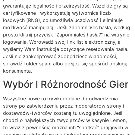
gwarantując legalność i przejrzystość. Wszelkie gry są
certyfikowane i wykorzystują wytwornica liczb
losowych (RNG), co umożliwia uczciwość i eliminuje
możliwość manipulacji. Jeśli zapomniałeś hasła, według
prostu kliknij przycisk “Zapomniałeś hasła?” na witrynie
logowania. Wprowadź swój link list elektroniczny, a
wyślemy Wam instrukcje dotyczące resetowania hasła.
Jeśli nie zaakceptować zdobędziesz wiadomości,
sprawdź folder spam albo połącz się spośród obsługą
konsumenta.
Wybór I Różnorodność Gier
Wszystkie nowe rozrywki dodane do odwiedzenia
strony po zatwierdzeniu przez moderatorów strony i
dostawców-twórców zostaną tu uwzględnione. Jeśli
chodzi o największych zwycięzców w kasynie Lemon,
to wraz z pewnością można ich “spotkać” grających w
zabawy na slotach wraz z jackpotem progresywnym, w