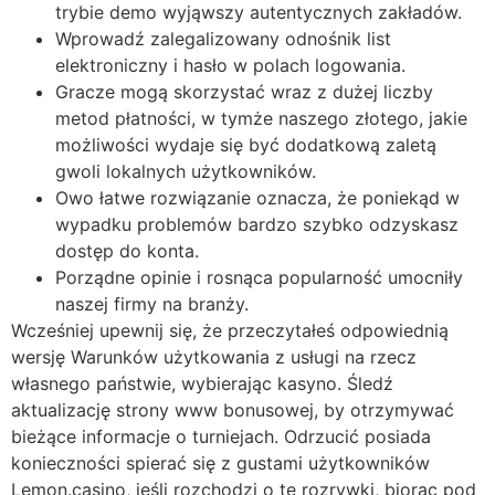
trybie demo wyjąwszy autentycznych zakładów.
Wprowadź zalegalizowany odnośnik list
elektroniczny i hasło w polach logowania.
Gracze mogą skorzystać wraz z dużej liczby
metod płatności, w tymże naszego złotego, jakie
możliwości wydaje się być dodatkową zaletą
gwoli lokalnych użytkowników.
Owo łatwe rozwiązanie oznacza, że poniekąd w
wypadku problemów bardzo szybko odzyskasz
dostęp do konta.
Porządne opinie i rosnąca popularność umocniły
naszej firmy na branży.
Wcześniej upewnij się, że przeczytałeś odpowiednią
wersję Warunków użytkowania z usługi na rzecz
własnego państwie, wybierając kasyno. Śledź
aktualizację strony www bonusowej, by otrzymywać
bieżące informacje o turniejach. Odrzucić posiada
konieczności spierać się z gustami użytkowników
Lemon.casino, jeśli rozchodzi o te rozrywki, biorąc pod