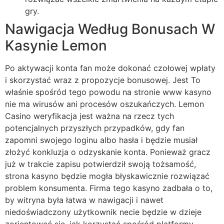
gry.
Nawigacja Według Bonusach W
Kasynie Lemon
Po aktywacji konta fan może dokonać czołowej wpłaty
i skorzystać wraz z propozycje bonusowej. Jest To
właśnie spośród tego powodu na stronie www kasyno
nie ma wirusów ani procesów oszukańczych. Lemon
Casino weryfikacja jest ważna na rzecz tych
potencjalnych przyszłych przypadków, gdy fan
zapomni swojego loginu albo hasła i będzie musiał
złożyć konkluzja o odzyskanie konta. Ponieważ gracz
już w trakcie zapisu potwierdził swoją tożsamość,
strona kasyno będzie mogła błyskawicznie rozwiązać
problem konsumenta. Firma tego kasyno zadbała o to,
by witryna była łatwa w nawigacji i nawet
niedoświadczony użytkownik necie będzie w dzieje
zorientować się, jak korzystać spośród platformy.