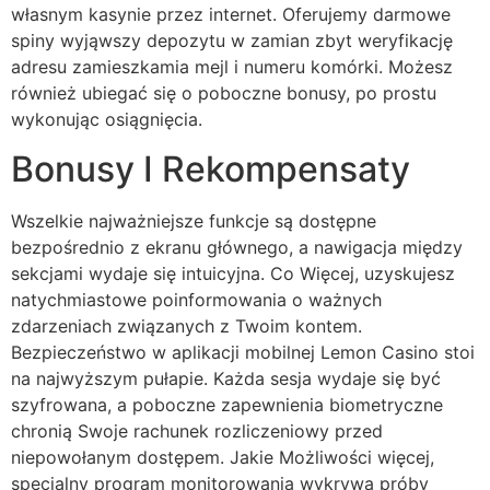
własnym kasynie przez internet. Oferujemy darmowe
spiny wyjąwszy depozytu w zamian zbyt weryfikację
adresu zamieszkamia mejl i numeru komórki. Możesz
również ubiegać się o poboczne bonusy, po prostu
wykonując osiągnięcia.
Bonusy I Rekompensaty
Wszelkie najważniejsze funkcje są dostępne
bezpośrednio z ekranu głównego, a nawigacja między
sekcjami wydaje się intuicyjna. Co Więcej, uzyskujesz
natychmiastowe poinformowania o ważnych
zdarzeniach związanych z Twoim kontem.
Bezpieczeństwo w aplikacji mobilnej Lemon Casino stoi
na najwyższym pułapie. Każda sesja wydaje się być
szyfrowana, a poboczne zapewnienia biometryczne
chronią Swoje rachunek rozliczeniowy przed
niepowołanym dostępem. Jakie Możliwości więcej,
specjalny program monitorowania wykrywa próby