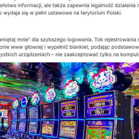
ństwo informacji, ale także zapewnia legalność działania n
o wydaje się w pełni ustawowe na terytorium Polski.
amiętaj mnie” dla szybszego logowania. Tok rejestrowania 
stronie www głównej i wypełnić blankiet, podając podstaw
wszystkich urządzeniach – nie zaakceptować tylko na kompute