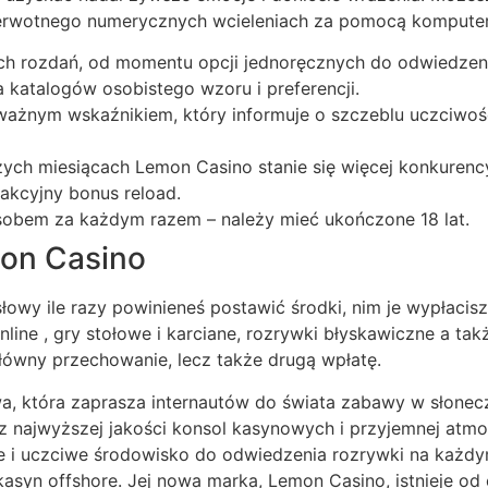
w pierwotnego numerycznych wcieleniach za pomocą komput
ch rozdań, od momentu opcji jednoręcznych do odwiedzen
katalogów osobistego wzoru i preferencji.
ważnym wskaźnikiem, który informuje o szczeblu uczciwośc
szych miesiącach Lemon Casino stanie się więcej konkurenc
akcyjny bonus reload.
osobem za każdym razem – należy mieć ukończone 18 lat.
on Casino
łowy ile razy powinieneś postawić środki, nim je wypłacis
line , gry stołowe i karciane, rozrywki błyskawiczne a ta
łówny przechowanie, lecz także drugą wpłatę.
, która zaprasza internautów do świata zabawy w słonecz
 z najwyższej jakości konsol kasynowych i przyjemnej atmos
i uczciwe środowisko do odwiedzenia rozrywki na każdym
asyn offshore. Jej nowa marka, Lemon Casino, istnieje od 