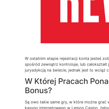
W ostatnim etapie rejestracji konta jesteś z
spośród zewnątrz kontroluje, lub całokształt
jurysdykcją na świecie, jednak jest to wciąż c
W Której Pracach Pon
Bonus?
Są owo takie same gry, w które można grać w
kasyno internetowego w Lemon Casino, żeby 