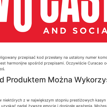
obligowany przepisać kod przesłany na ustalony numer komó
 jest harmonijne spośród przepisami. Oczywiście Curacao o
oś.
ad Produktem Można Wykorzy
 niektórych z w największym stopniu prestiżowych kasyn na
uzyskać nadal żywsze emocje i doniosłe wrażenia. Możesz