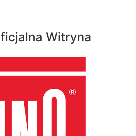
icjalna Witryna