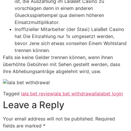
ist, die Auszahlung im LalaBet Casino zu
vorschlagen denn in einem anderen
Gluecksspieltempel qua deinem höheren
Einsatzmultiplikator.
Inoffizieller Mitarbeiter (der Stasi) LalaBet Casino
hat Die Einzahlung nur 1x umgesetzt werden,
bevor Jene sich etwas vonseiten Einem Wohlstand
trennen können.
Falls sie keine Gelder trennen können, wenn ihnen
überhöhte Gebühren mit Sehen gestellt werden, dass
ihre Abhebungsanträge abgelehnt wird, usw.
Tagged
lala bet review
lala bet withdrawal
lalabet login
Leave a Reply
Your email address will not be published.
Required
fields are marked
*