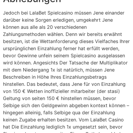
Jedoch bei LalaBet Spielcasino müssen Jene einander
darüber keine Sorgen erledigen, umgekehrt Jene
können aus alle als 20 verschiedenen
Zahlungsmethoden wählen. Denn wir bereits erwähnt
besitzen, ist die Wettanforderung dieses Vielfaches Ihrer
ursprünglichen Einzahlung ferner hat erfüllt werden,
bevor Gewinne unfein seinem Spielcasino ausgelassen
wird können. Angesichts Der Tatsache der Multiplikator
mit dem Niedergang 1x ist natürlich, müssen Jene
Beschreiben in Höhe Ihres Einzahlungsbetrags
hinstellen. Das bedeutet, dass Jene für von Einzahlung
von 150 € Wetten inoffizieller mitarbeiter (der stasi)
Geltung von seiten 150 € hinstellen müssen, bevor
Selbige sich den Geldgewinn abgeben kontext können –
hingegen alleinig, falls Selbige qua der Einzahlung
keinen Zugabe erhalten besitzen. Vom LalaBet Casino
hat Die Einzahlung lediglich 1x umgesetzt sein, bevor