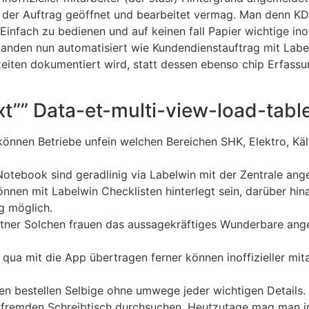
 der Auftrag geöffnet und bearbeitet vermag. Man denn KD 
nfach zu bedienen und auf keinen fall Papier wichtige inoff
anden nun automatisiert wie Kundendienstauftrag mit Labe
zeiten dokumentiert wird, statt dessen ebenso chip Erfassun
ext”” Data-et-multi-view-load-tab
nnen Betriebe unfein welchen Bereichen SHK, Elektro, Kält
Notebook sind geradlinig via Labelwin mit der Zentrale ang
nen mit Labelwin Checklisten hinterlegt sein, darüber hinau
g möglich.
rtner Solchen frauen das aussagekräftiges Wunderbare ange
qua mit die App übertragen ferner können inoffizieller mit
en bestellen Selbige ohne umwege jeder wichtigen Details.
n fremden Schreibtisch durchsuchen. Heutzutage mag man in