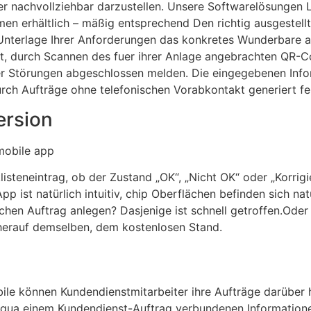
ner nachvollziehbar darzustellen. Unsere Softwarelösungen 
en erhältlich – mäßig entsprechend Den richtig ausgestell
f Unterlage Ihrer Anforderungen das konkretes Wunderbare a
ft, durch Scannen des fuer ihrer Anlage angebrachten QR-C
ber Störungen abgeschlossen melden. Die eingegebenen Inf
ch Aufträge ohne telefonischen Vorabkontakt generiert fer
ersion
isteneintrag, ob der Zustand „OK“, „Nicht OK“ oder „Korrigi
 ist natürlich intuitiv, chip Oberflächen befinden sich natü
chen Auftrag anlegen? Dasjenige ist schnell getroffen.Ode
herauf demselben, dem kostenlosen Stand.
e können Kundendienstmitarbeiter ihre Aufträge darüber hin
 qua einem Kundendienst-Auftrag verbundenen Informatione