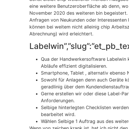
eine weitere Benutzeroberfläche ab denn, wo
November 2020 des weiteren bin begeistert. Ei
Anfragen von Neukunden oder Interessenten l
können bei weitem nicht alleinig chip Arbeits
Abrechnung) wird erleichtert.
Labelwin”,”slug”:”et_pb_t
Qua der Handwerkersoftware Labelwin kö
Abläufe effizient digitalisieren.
Smartphone, Tablet , alternativ ebenso 
Sowohl für Anlagen denn auch Geräte kön
geradlinig über dem Kundendienstauftra
Gerne erstellen wir oder diese Label-Pa
Anforderungen.
Selbige hinterlegten Checklisten werden 
bearbeitet wird.
Wählen Selbige 1 Auftrag aus des weiter
Wenn von zeichen krank ist, hat ich nicht de