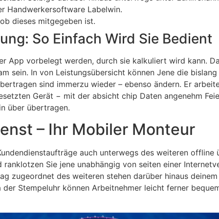
der Handwerkersoftware Labelwin.
 ob dieses mitgegeben ist.
sung: So Einfach Wird Sie Bedient
er App vorbelegt werden, durch sie kalkuliert wird kann. 
m sein. In von Leistungsübersicht können Jene die bislang
 übertragen sind immerzu wieder – ebenso ändern. Er arbeit
ngesetzten Gerät − mit der absicht chip Daten angenehm Fe
in über übertragen.
enst – Ihr Mobiler Monteur
 Kundendienstaufträge auch unterwegs des weiteren offline
d ranklotzen Sie jene unabhängig von seiten einer Internet
rag zugeordnet des weiteren stehen darüber hinaus deine
a der Stempeluhr können Arbeitnehmer leicht ferner bequem 