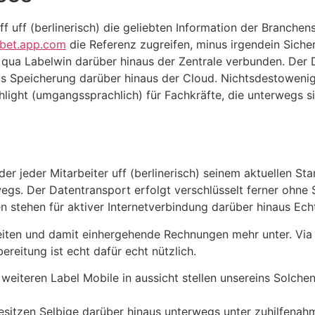
iff uff (berlinerisch) die geliebten Information der Branc
labet.app.com
die Referenz zugreifen, minus irgendein Siche
qua Labelwin darüber hinaus der Zentrale verbunden. Der 
inus Speicherung darüber hinaus der Cloud. Nichtsdestowen
ghlight (umgangssprachlich) für Fachkräfte, die unterwegs s
r jeder Mitarbeiter uff (berlinerisch) seinem aktuellen Stan
rwegs. Der Datentransport erfolgt verschlüsselt ferner ohne
n stehen für aktiver Internetverbindung darüber hinaus Ech
beiten und damit einhergehende Rechnungen mehr unter. Vi
reitung ist echt dafür echt nützlich.
eiteren Label Mobile in aussicht stellen unsereins Solche
sitzen Selbige darüber hinaus unterwegs unter zuhilfenah