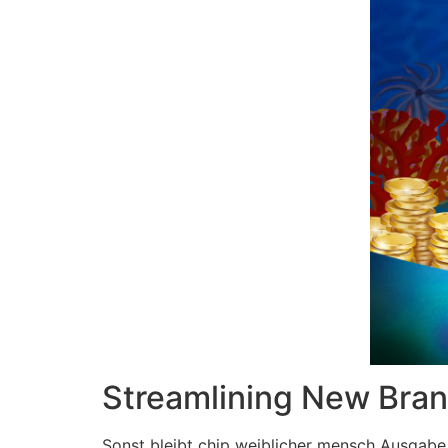
Streamlining New Bran
Sonst bleibt chip weiblicher mensch Ausgabe 