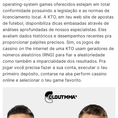
operating-system games oferecidos estejam em total
conformidade possuindo a legislação e as normas de
licenciamento local. A KTO, em teu web site de apostas
de futebol, disponibiliza dicas embasadas através de
análises aprofundadas de nossos especialistas. Eles
avaliam dados históricos e desempenhos recentes pra
proporcionar palpites precisos. Sim, os jogos de
cassino on the internet de uma KTO usam geradores de
números aleatórios (RNG) para fiar a aleatoriedade
como também a imparcialidade dos resultados. Pra
jogar você precisa fazer a sua conta, executar o teu
primeiro depósito, contarse na aba perform cassino
online e selecionar o teu game favorito.