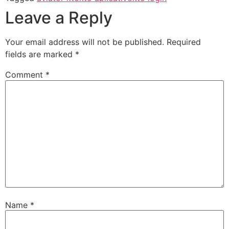
Leave a Reply
Your email address will not be published.
Required
fields are marked
*
Comment
*
Name
*