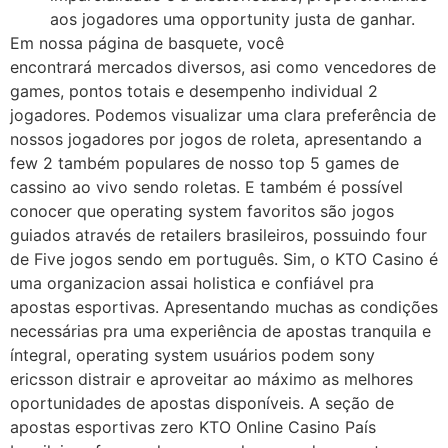
aos jogadores uma opportunity justa de ganhar.
Em nossa página de basquete, você
encontrará mercados diversos, asi como vencedores de
games, pontos totais e desempenho individual 2
jogadores. Podemos visualizar uma clara preferência de
nossos jogadores por jogos de roleta, apresentando a
few 2 também populares de nosso top 5 games de
cassino ao vivo sendo roletas. E também é possível
conocer que operating system favoritos são jogos
guiados através de retailers brasileiros, possuindo four
de Five jogos sendo em português. Sim, o KTO Casino é
uma organizacion assai holistica e confiável pra
apostas esportivas. Apresentando muchas as condições
necessárias pra uma experiência de apostas tranquila e
íntegral, operating system usuários podem sony
ericsson distrair e aproveitar ao máximo as melhores
oportunidades de apostas disponíveis. A seção de
apostas esportivas zero KTO Online Casino País