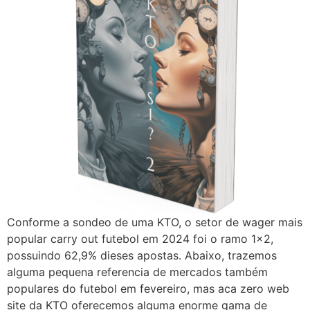
Conforme a sondeo de uma KTO, o setor de wager mais
popular carry out futebol em 2024 foi o ramo 1×2,
possuindo 62,9% dieses apostas. Abaixo, trazemos
alguma pequena referencia de mercados também
populares do futebol em fevereiro, mas aca zero web
site da KTO oferecemos alguma enorme gama de