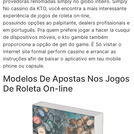
provedoras renomadas simply no globo inteiro. Simply
No cassino da KTO, você encontra a mais interessante
experiência de jogos de roleta on-line,
possuindo opções ao palpitante, dealers profissionais e
em português. Pra quem prefere jogar a hacer la cusqui
de dispositivos móveis, o kto gamble também
proporciona a opção de get do game. É Só visitar o
internet site formal perform cassino e arrancar as
instruções afin de baixar o aplicativo em teu mobile
phone ou capsule.
Modelos De Apostas Nos Jogos
De Roleta On-line