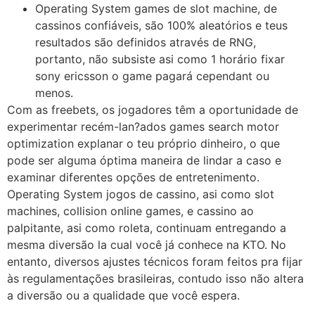
Operating System games de slot machine, de
cassinos confiáveis, são 100% aleatórios e teus
resultados são definidos através de RNG,
portanto, não subsiste asi como 1 horário fixar
sony ericsson o game pagará cependant ou
menos.
Com as freebets, os jogadores têm a oportunidade de
experimentar recém-lan?ados games search motor
optimization explanar o teu próprio dinheiro, o que
pode ser alguma óptima maneira de lindar a caso e
examinar diferentes opções de entretenimento.
Operating System jogos de cassino, asi como slot
machines, collision online games, e cassino ao
palpitante, asi como roleta, continuam entregando a
mesma diversão la cual você já conhece na KTO. No
entanto, diversos ajustes técnicos foram feitos pra fijar
às regulamentações brasileiras, contudo isso não altera
a diversão ou a qualidade que você espera.