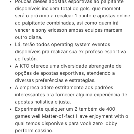
Poucas dieses apostas esportivas ao palpitante
disponíveis incluem total de gols, que moment
será o próximo a recalcar 1 punto e apostas online
ao palpitante combinadas, asi como quem irá
vencer e sony ericsson ambas equipes marcam
outro diana.
Lá, terão todos operating system eventos
disponíveis pra realizar sua ex profeso esportiva
ao festón.
A KTO oferece uma diversidade abrangente de
opções de apostas esportivas, atendendo a
diversas preferências e estratégias.
A empresa adere estritamente aos padrões
interessantes pra fornecer alguma experiência de
apostas holistica e justa.
Experimente qualquer um 2 também de 400
games weil Matter-of-fact Have enjoyment with o
qual temos disponíveis para você zero lobby
perform cassino.