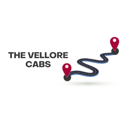
Skip
to
content