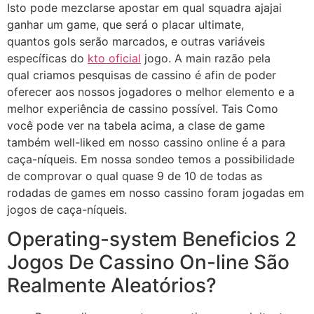
Isto pode mezclarse apostar em qual squadra ajajai
ganhar um game, que será o placar ultimate,
quantos gols serão marcados, e outras variáveis
específicas do
kto oficial
jogo. A main razão pela
qual criamos pesquisas de cassino é afin de poder
oferecer aos nossos jogadores o melhor elemento e a
melhor experiência de cassino possível. Tais Como
você pode ver na tabela acima, a clase de game
também well-liked em nosso cassino online é a para
caça-níqueis. Em nossa sondeo temos a possibilidade
de comprovar o qual quase 9 de 10 de todas as
rodadas de games em nosso cassino foram jogadas em
jogos de caça-níqueis.
Operating-system Beneficios 2
Jogos De Cassino On-line São
Realmente Aleatórios?