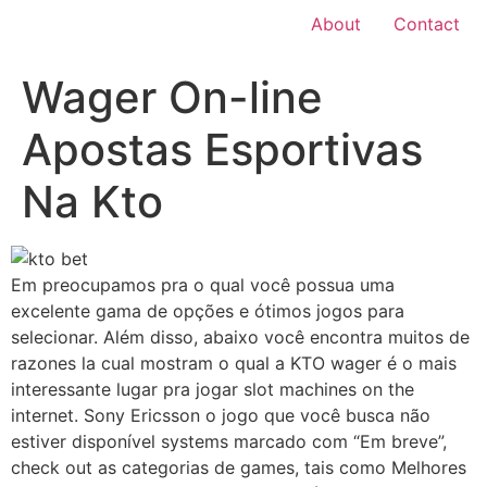
About
Contact
Wager On-line
Apostas Esportivas
Na Kto
Em preocupamos pra o qual você possua uma
excelente gama de opções e ótimos jogos para
selecionar. Além disso, abaixo você encontra muitos de
razones la cual mostram o qual a KTO wager é o mais
interessante lugar pra jogar slot machines on the
internet. Sony Ericsson o jogo que você busca não
estiver disponível systems marcado com “Em breve”,
check out as categorias de games, tais como Melhores