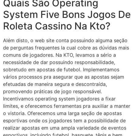
Quais São Operating
System Five Bons Jogos De
Roleta Cassino Na Kto?
Além disto, o web site conta possuindo alguma seção
de perguntas frequentes la cual cobre as dúvidas mais
comuns de jogadores. Na KTO, levamos a sério a
necessidade de dar possuindo responsabilidade,
sobretudo em apostas de futebol. Implementamos
vários processos pra asegurar que as apostas sejam
efetuadas de maneira segura e descontraída,
promovendo práticas de jogo responsável.
Incentivamos operating system jogadores a fixar
limites, e oferecemos ferramentas pra auxiliar a manter
o vistoria. Oferecemos uma larga seção de apostas
esportivas onde os jogadores tem a possibilidade de
realizar apostas em uma ampla variedade de eventos
esportivos, incluindo futebol, basquete, tênis e bem