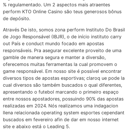
% regulamentado. Um 2 aspectos mais atraentes
perform KTO Online Casino são teus generosos bônus
de depósito.
Através De isto, somos zona perform Instituto Do Brasil
de Jogo Responsável (IBJR), o de início instituto carry
out País e conduct mundo focado em apostas
responsáveis. Pra asegurar excelente proveito de uma
gamble de manera segura e manter a diversão,
oferecemos muitas ferramentas la cual promovem o
game responsável. Em nosso site é possível encontrar
diversos tipos de apostas esportivas; claroq ue pode la
cual diversos são também buscados o qual diferentes,
apresentando o futebol marcando o primeiro espaço
entre nossos apostadores, possuindo 90% das apostas
realizadas em 2024. Nós realizamos uma indagacion
llena relacionada operating system esportes cependant
buscados em fevereiro afin de dar em nosso internet
site e abaixo está o Leading 5.