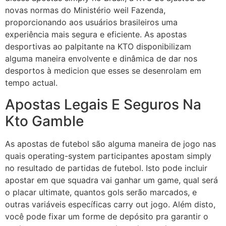
novas normas do Ministério weil Fazenda,
proporcionando aos usuários brasileiros uma
experiência mais segura e eficiente. As apostas
desportivas ao palpitante na KTO disponibilizam
alguma maneira envolvente e dinâmica de dar nos
desportos à medicion que esses se desenrolam em
tempo actual.
Apostas Legais E Seguros Na
Kto Gamble
As apostas de futebol são alguma maneira de jogo nas
quais operating-system participantes apostam simply
no resultado de partidas de futebol. Isto pode incluir
apostar em que squadra vai ganhar um game, qual será
o placar ultimate, quantos gols serão marcados, e
outras variáveis específicas carry out jogo. Além disto,
você pode fixar um forme de depósito pra garantir o