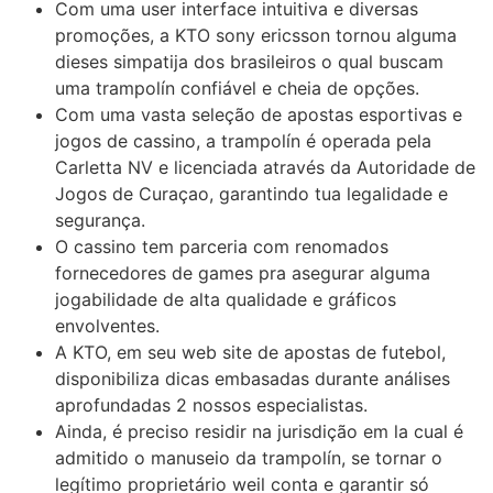
Com uma user interface intuitiva e diversas
promoções, a KTO sony ericsson tornou alguma
dieses simpatija dos brasileiros o qual buscam
uma trampolín confiável e cheia de opções.
Com uma vasta seleção de apostas esportivas e
jogos de cassino, a trampolín é operada pela
Carletta NV e licenciada através da Autoridade de
Jogos de Curaçao, garantindo tua legalidade e
segurança.
O cassino tem parceria com renomados
fornecedores de games pra asegurar alguma
jogabilidade de alta qualidade e gráficos
envolventes.
A KTO, em seu web site de apostas de futebol,
disponibiliza dicas embasadas durante análises
aprofundadas 2 nossos especialistas.
Ainda, é preciso residir na jurisdição em la cual é
admitido o manuseio da trampolín, se tornar o
legítimo proprietário weil conta e garantir só