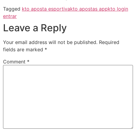
Tagged
kto aposta esportiva
kto apostas app
kto login
entrar
Leave a Reply
Your email address will not be published.
Required
fields are marked
*
Comment
*