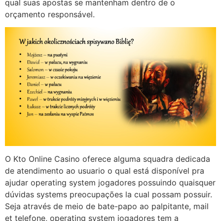
qual suas apostas se mantenham dentro de o
orçamento responsável.
O Kto Online Casino oferece alguma squadra dedicada
de atendimento ao usuario o qual está disponível pra
ajudar operating system jogadores possuindo quaisquer
dúvidas systems preocupações la cual possam possuir.
Seja através de meio de bate-papo ao palpitante, mail
et telefone, operating system jogadores tem a