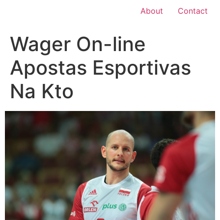
About
Contact
Wager On-line
Apostas Esportivas
Na Kto