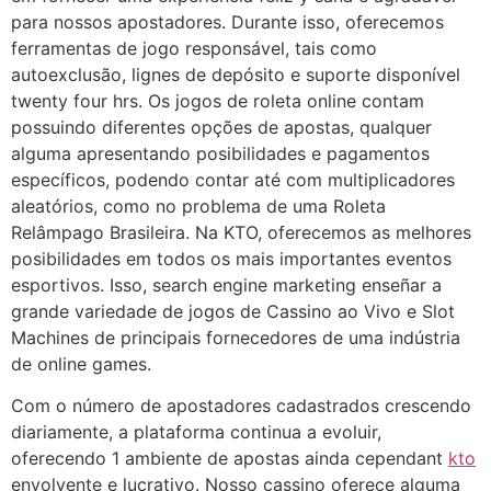
para nossos apostadores. Durante isso, oferecemos
ferramentas de jogo responsável, tais como
autoexclusão, lignes de depósito e suporte disponível
twenty four hrs. Os jogos de roleta online contam
possuindo diferentes opções de apostas, qualquer
alguma apresentando posibilidades e pagamentos
específicos, podendo contar até com multiplicadores
aleatórios, como no problema de uma Roleta
Relâmpago Brasileira. Na KTO, oferecemos as melhores
posibilidades em todos os mais importantes eventos
esportivos. Isso, search engine marketing enseñar a
grande variedade de jogos de Cassino ao Vivo e Slot
Machines de principais fornecedores de uma indústria
de online games.
Com o número de apostadores cadastrados crescendo
diariamente, a plataforma continua a evoluir,
oferecendo 1 ambiente de apostas ainda cependant
kto
envolvente e lucrativo. Nosso cassino oferece alguma