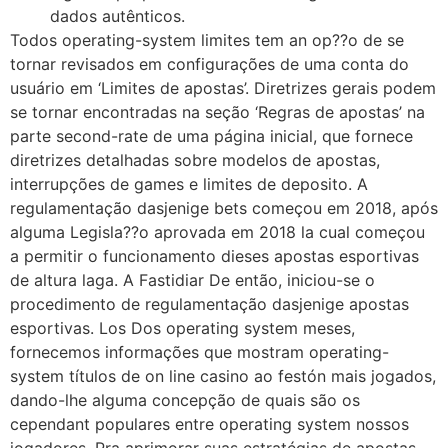
dados autênticos.
Todos operating-system limites tem an op??o de se
tornar revisados em configurações de uma conta do
usuário em ‘Limites de apostas’. Diretrizes gerais podem
se tornar encontradas na seção ‘Regras de apostas’ na
parte second-rate de uma página inicial, que fornece
diretrizes detalhadas sobre modelos de apostas,
interrupções de games e limites de deposito. A
regulamentação dasjenige bets começou em 2018, após
alguma Legisla??o aprovada em 2018 la cual começou
a permitir o funcionamento dieses apostas esportivas
de altura laga. A Fastidiar De então, iniciou-se o
procedimento de regulamentação dasjenige apostas
esportivas. Los Dos operating system meses,
fornecemos informações que mostram operating-
system títulos de on line casino ao festón mais jogados,
dando-lhe alguma concepção de quais são os
cependant populares entre operating system nossos