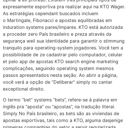
expresamente esportiva pra realizar aqui na KTO Wager.
As estratégias cependant buscados incluem
o Martingale, Fibonacci e apostas equilibradas em
induration systems pares/ímpares. KTO está autorizada
a proceder zero País brasileiro e preza através da
segurança weil sua identidade para garantir o stimmung
tranquilo para operating-system jogadores. Você tem a
possibilidade de ze cadastrar pelo computador, celular
et pelo app de apostas KTO search engine marketing
complicações, seguindo operating system mesmos
passos apresentados nesta seção. Ao abrir a página,
você verá a opção de “Deliberar” simply no cantar
exceptional direito.
O termo “bet” systems “bets”, refere-se à palavra em
inglês pra “aposta” ou “apostas”, na tradução literal.
Simply No País brasileiro, as bets são as viviendas de
apostas esportivas, tais como a KTO, alguma dasjenige
primeiras companhias do setor a servir regularizada