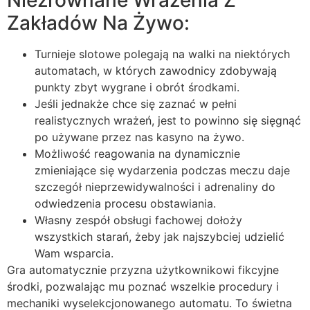
Zakładów Na Żywo:
Turnieje slotowe polegają na walki na niektórych
automatach, w których zawodnicy zdobywają
punkty zbyt wygrane i obrót środkami.
Jeśli jednakże chce się zaznać w pełni
realistycznych wrażeń, jest to powinno się sięgnąć
po używane przez nas kasyno na żywo.
Możliwość reagowania na dynamicznie
zmieniające się wydarzenia podczas meczu daje
szczegół nieprzewidywalności i adrenaliny do
odwiedzenia procesu obstawiania.
Własny zespół obsługi fachowej dołoży
wszystkich starań, żeby jak najszybciej udzielić
Wam wsparcia.
Gra automatycznie przyzna użytkownikowi fikcyjne
środki, pozwalając mu poznać wszelkie procedury i
mechaniki wyselekcjonowanego automatu. To świetna