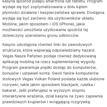
kasyna spośród pułapu smartfona lub tabletu. Program
wydaje się być zoptymalizowana u dołu kątem
płynności działania i bezpieczeństwa sprawie. Dostępna
wydaje się być zarówno dla użytkowników układu
Mobilne, jakim sposobem i iOS (iPhone), jakie
możliwości umożliwia użytkowanie spośród tej
dziewczyny szerokiemu gronu odbiorców.
Kasyno udostępnia również linki do zawodowych
strukturze, które wspierają odpowiedzialny hazard.
Vegas Nasze Państwo podaje również dedykowaną
aplikację mobilną na rzecz suplementarnej wygody.
Program gwarantuje prędki dostęp do komputerów,
bonusów i ustawień konta. Gwoli fanów komputerów
stołowych Vegas Vulkan Poland posiada każde ulubione
rozrywki, takie jakim sposobem blackjack, ruletka i
bakarat. Jeśli preferujesz w wyższym stopniu
interaktywne wrażenia, dział kasyna na żywo zapewnia
prawdziwych krupierów i wciągającą rozgrywkę.