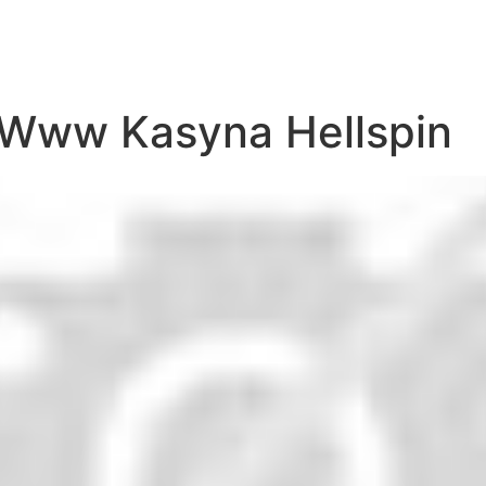
a Www Kasyna Hellspin