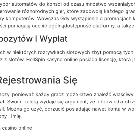
żywybór automatów do konsol od czasu mnóstwo wspaniał
erowanie różnorodnych gier, które zadowolą każdego grac
ory komputerów. Wówczas Gdy wystąpienie o promocjach k
ści pomagają ocenić ogólnądostępność platformy, a także 
pozytów I Wypłat
ch w niektórych rozrywkach slotowych zbyt pomocą tych ko
z slotów. HellSpin kasyno online posiada licencję, która 
Rejestrowania Się
raczy, ponieważ każdy gracz może łatwo znaleźć właści
zat. Swoim zaletą wydaje się argument, że odpowiedzi otr
hwil. Można go użyć, odrzucić posiadając nawet konta w 
ny i imię.