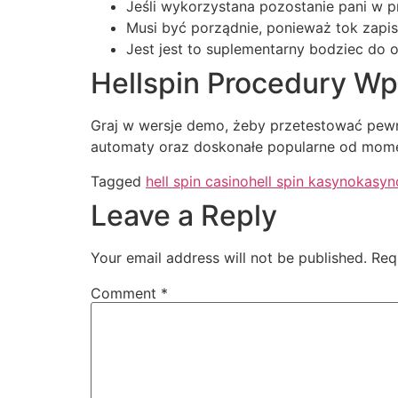
Jeśli wykorzystana pozostanie pani w 
Musi być porządnie, ponieważ tok zapis
Jest jest to suplementarny bodziec do 
Hellspin Procedury Wpł
Graj w wersje demo, żeby przetestować pewne
automaty oraz doskonałe popularne od mome
Tagged
hell spin casino
hell spin kasyno
kasyno
Leave a Reply
Your email address will not be published.
Req
Comment
*