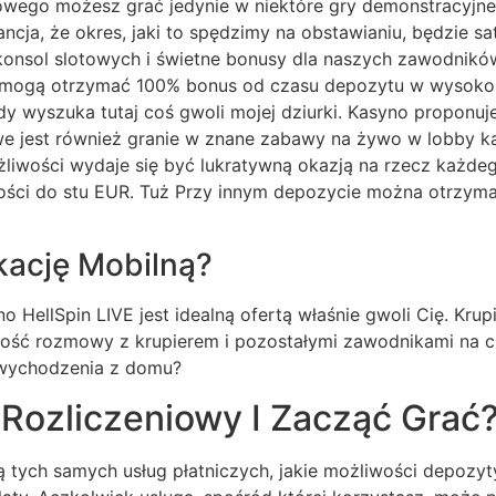
kowego możesz grać jedynie w niektóre gry demonstracyjne
cja, że okres, jaki to spędzimy na obstawianiu, będzie sa
konsol slotowych i świetne bonusy dla naszych zawodnikó
mogą otrzymać 100% bonus od czasu depozytu w wysokoś
y wyszuka tutaj coś gwoli mojej dziurki. Kasyno proponuj
e jest również granie w znane zabawy na żywo w lobby ka
liwości wydaje się być lukratywną okazją na rzecz każd
ści do stu EUR. Tuż Przy innym depozycie można otrzym
kację Mobilną?
o HellSpin LIVE jest idealną ofertą właśnie gwoli Cię. Krup
ość rozmowy z krupierem i pozostałymi zawodnikami na cza
wychodzenia z domu?
Rozliczeniowy I Zacząć Grać
ch samych usług płatniczych, jakie możliwości depozyty. 