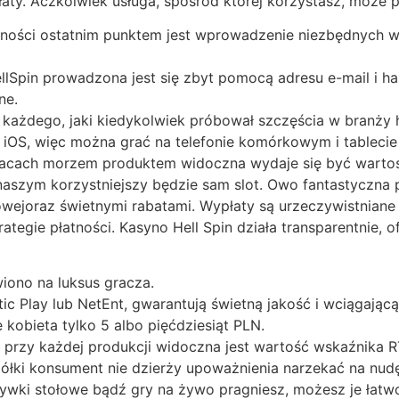
aty. Aczkolwiek usługa, spośród której korzystasz, może p
ności ostatnim punktem jest wprowadzenie niezbędnych w
lSpin prowadzona jest się zbyt pomocą adresu e-mail i 
ne.
 każdego, jaki kiedykolwiek próbował szczęścia w branży 
 i iOS, więc można grać na telefonie komórkowym i tablecie
j pracach morzem produktem widoczna wydaje się być wartoś
 naszym korzystniejszy będzie sam slot. Owo fantastyczna 
ejoraz świetnymi rabatami. Wypłaty są urzeczywistniane 
tegie płatności. Kasyno Hell Spin działa transparentnie, 
ono na luksus gracza.
c Play lub NetEnt, gwarantują świetną jakość i wciągając
kobieta tylko 5 albo pięćdziesiąt PLN.
uż przy każdej produkcji widoczna jest wartość wskaźnika RT
ółki konsument nie dzierży upoważnienia narzekać na nudę
ywki stołowe bądź gry na żywo pragniesz, możesz je łatwo