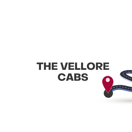
Skip
to
content