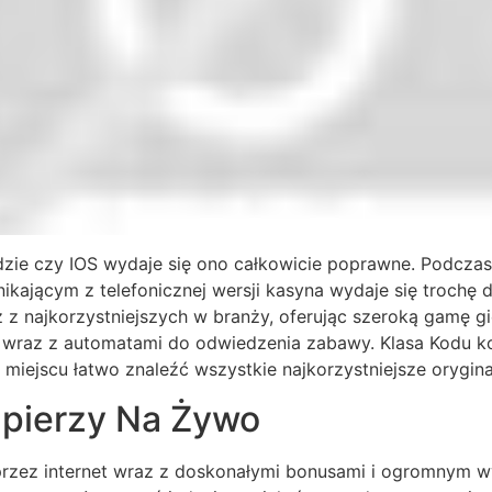
idzie czy IOS wydaje się ono całkowicie poprawne. Podczas
ającym z telefonicznej wersji kasyna wydaje się trochę dł
az z najkorzystniejszych w branży, oferując szeroką gamę 
wraz z automatami do odwiedzenia zabawy. Klasa Kodu kon
miejscu łatwo znaleźć wszystkie najkorzystniejsze orygin
upierzy Na Żywo
 przez internet wraz z doskonałymi bonusami i ogromnym w