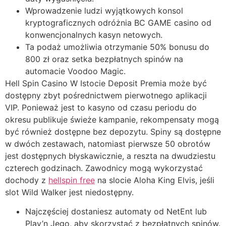
Wprowadzenie ludzi wyjątkowych konsol
kryptograficznych odróżnia BC GAME casino od
konwencjonalnych kasyn netowych.
Ta podaż umożliwia otrzymanie 50% bonusu do
800 zł oraz setka bezpłatnych spinów na
automacie Voodoo Magic.
Hell Spin Casino W Istocie Deposit Premia może być
dostępny zbyt pośrednictwem pierwotnego aplikacji
VIP. Ponieważ jest to kasyno od czasu periodu do
okresu publikuje świeże kampanie, rekompensaty mogą
być również dostępne bez depozytu. Spiny są dostępne
w dwóch zestawach, natomiast pierwsze 50 obrotów
jest dostępnych błyskawicznie, a reszta na dwudziestu
czterech godzinach. Zawodnicy mogą wykorzystać
dochody z
hellspin free
na slocie Aloha King Elvis, jeśli
slot Wild Walker jest niedostępny.
Najczęściej dostaniesz automaty od NetEnt lub
Play’n Jego, aby skorzystać z bezpłatnych spinów.