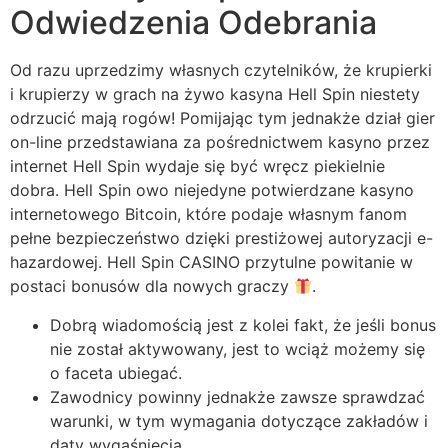
Odwiedzenia Odebrania
Od razu uprzedzimy własnych czytelników, że krupierki
i krupierzy w grach na żywo kasyna Hell Spin niestety
odrzucić mają rogów! Pomijając tym jednakże dział gier
on-line przedstawiana za pośrednictwem kasyno przez
internet Hell Spin wydaje się być wręcz piekielnie
dobra. Hell Spin owo niejedyne potwierdzane kasyno
internetowego Bitcoin, które podaje własnym fanom
pełne bezpieczeństwo dzięki prestiżowej autoryzacji e-
hazardowej. Hell Spin CASINO przytulne powitanie w
postaci bonusów dla nowych graczy
.
Dobrą wiadomością jest z kolei fakt, że jeśli bonus
nie został aktywowany, jest to wciąż możemy się
o faceta ubiegać.
Zawodnicy powinny jednakże zawsze sprawdzać
warunki, w tym wymagania dotyczące zakładów i
daty wygaśnięcia.