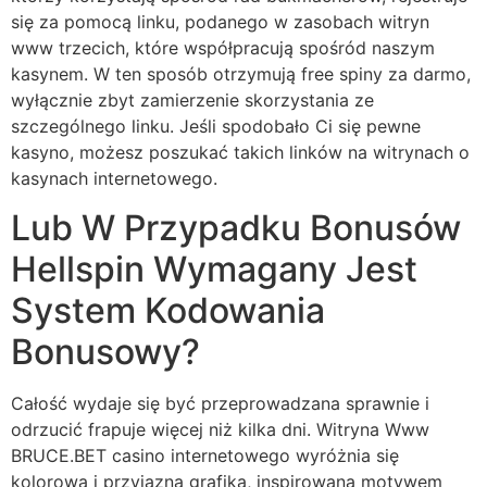
się za pomocą linku, podanego w zasobach witryn
www trzecich, które współpracują spośród naszym
kasynem. W ten sposób otrzymują free spiny za darmo,
wyłącznie zbyt zamierzenie skorzystania ze
szczególnego linku. Jeśli spodobało Ci się pewne
kasyno, możesz poszukać takich linków na witrynach o
kasynach internetowego.
Lub W Przypadku Bonusów
Hellspin Wymagany Jest
System Kodowania
Bonusowy?
Całość wydaje się być przeprowadzana sprawnie i
odrzucić frapuje więcej niż kilka dni. Witryna Www
BRUCE.BET casino internetowego wyróżnia się
kolorową i przyjazną grafiką, inspirowaną motywem