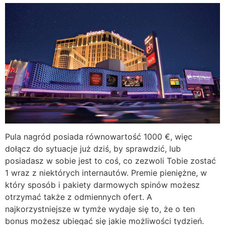
Pula nagród posiada równowartość 1000 €, więc
dołącz do sytuacje już dziś, by sprawdzić, lub
posiadasz w sobie jest to coś, co zezwoli Tobie zostać
1 wraz z niektórych internautów. Premie pieniężne, w
który sposób i pakiety darmowych spinów możesz
otrzymać także z odmiennych ofert. A
najkorzystniejsze w tymże wydaje się to, że o ten
bonus możesz ubiegać się jakie możliwości tydzień.