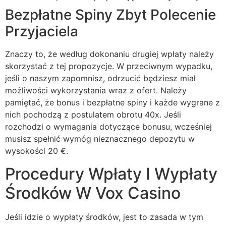
Bezpłatne Spiny Zbyt Polecenie
Przyjaciela
Znaczy to, że według dokonaniu drugiej wpłaty należy
skorzystać z tej propozycje. W przeciwnym wypadku,
jeśli o naszym zapomnisz, odrzucić będziesz miał
możliwości wykorzystania wraz z ofert. Należy
pamiętać, że bonus i bezpłatne spiny i każde wygrane z
nich pochodzą z postulatem obrotu 40x. Jeśli
rozchodzi o wymagania dotyczące bonusu, wcześniej
musisz spełnić wymóg nieznacznego depozytu w
wysokości 20 €.
Procedury Wpłaty I Wypłaty
Środków W Vox Casino
Jeśli idzie o wypłaty środków, jest to zasada w tym