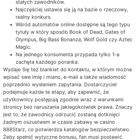
stałych zawodników.
Najczęściej ustawia się ją na bazie o rzeczowy,
realny konkurs.
Wśród automatów online dostępne są tego typu
tytuły w który sposób Book of Dead, Gates of
Olympus, Big Bass Bonanza, Wolf Gold czy Aztec
Magic.
Na jednego konsumenta przypada tylko 1-a
zachęta każdego poranka.
Wydaje Się też blankiet do kontaktu, w którym można
wpisać swe imię i miano, e-mail a także wiadomość
poprzednio wysłaniem zapytania. Dostarczyciel
podejmuje każde te etapy, aby zapewnić, że
użytkownicy postępują zgodnie wraz z warunkami
stronicy bez naruszania jakiegokolwiek prawa. Znaczy
jest to, że zawodnicy odrzucić zostaną dotknięci
żadnym oszustwem w czasie zabawy w casino
888Starz, co potwierdza katalogów bezpieczeństwo.
Żeby spełnić wytyczne bonusu, fan musi postawić