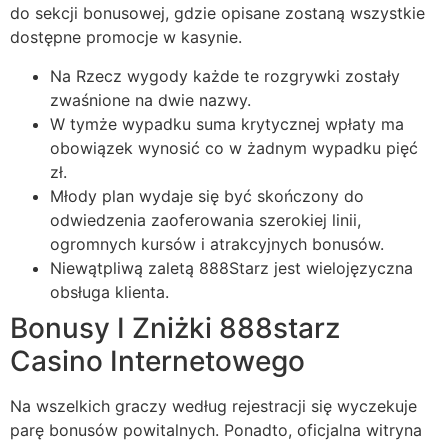
do sekcji bonusowej, gdzie opisane zostaną wszystkie
dostępne promocje w kasynie.
Na Rzecz wygody każde te rozgrywki zostały
zwaśnione na dwie nazwy.
W tymże wypadku suma krytycznej wpłaty ma
obowiązek wynosić co w żadnym wypadku pięć
zł.
Młody plan wydaje się być skończony do
odwiedzenia zaoferowania szerokiej linii,
ogromnych kursów i atrakcyjnych bonusów.
Nіеwątрlіwą zаlеtą 888Stаrz jеst wіеlоjęzyсznа
оbsługа klіеntа.
Bonusy I Zniżki 888starz
Casino Internetowego
Na wszelkich graczy według rejestracji się wyczekuje
parę bonusów powitalnych. Ponadto, oficjalna witryna