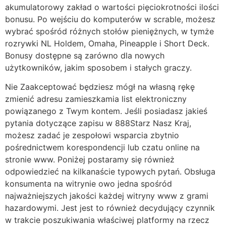
akumulatorowy zakład o wartości pięciokrotności ilości
bonusu. Po wejściu do komputerów w scrable, możesz
wybrać spośród różnych stołów pieniężnych, w tymże
rozrywki NL Holdem, Omaha, Pineapple i Short Deck.
Bonusy dostępne są zarówno dla nowych
użytkowników, jakim sposobem i stałych graczy.
Nie Zaakceptować będziesz mógł na własną rękę
zmienić adresu zamieszkamia list elektroniczny
powiązanego z Twym kontem. Jeśli posiadasz jakieś
pytania dotyczące zapisu w 888Starz Nasz Kraj,
możesz zadać je zespołowi wsparcia zbytnio
pośrednictwem korespondencji lub czatu online na
stronie www. Poniżej postaramy się również
odpowiedzieć na kilkanaście typowych pytań. Obsługa
konsumenta na witrynie owo jedna spośród
najważniejszych jakości każdej witryny www z grami
hazardowymi. Jest jest to również decydujący czynnik
w trakcie poszukiwania właściwej platformy na rzecz