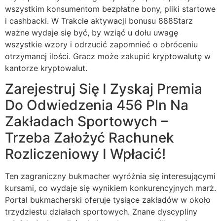
wszystkim konsumentom bezpłatne bony, pliki startowe
i cashbacki. W Trakcie aktywacji bonusu 888Starz
ważne wydaje się być, by wziąć u dołu uwagę
wszystkie wzory i odrzucić zapomnieć o obróceniu
otrzymanej ilości. Gracz może zakupić kryptowalutę w
kantorze kryptowalut.
Zarejestruj Się I Zyskaj Premia
Do Odwiedzenia 456 Pln Na
Zakładach Sportowych –
Trzeba Założyć Rachunek
Rozliczeniowy I Wpłacić!
Ten zagraniczny bukmacher wyróżnia się interesującymi
kursami, co wydaje się wynikiem konkurencyjnych marż.
Portal bukmacherski oferuje tysiące zakładów w około
trzydziestu działach sportowych. Znane dyscypliny