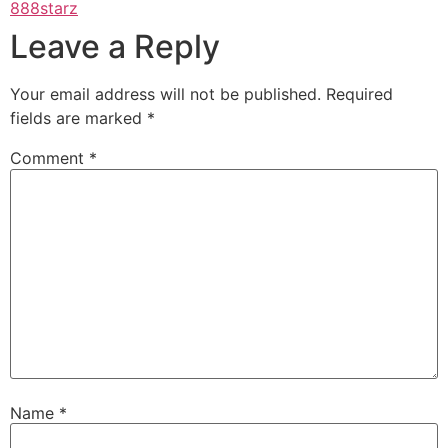
888starz
Leave a Reply
Your email address will not be published.
Required
fields are marked
*
Comment
*
Name
*