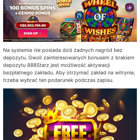
Na systemie nie posiada dziś żadnych nagród bez
depozytu. Gwoli zainteresowanych bonusem z brakiem
depozytu 888Starz jest możliwość aktywacji
bezpłatnego zakładu. Aby otrzymać zakład na witrynie,
trzeba wybrać ten podarunek podczas zapisu.