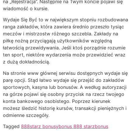
na „Rejestracja”. Następnie na Twym koncie pojawi się
wiadomość o kursie.
Wydaje Się Być to w największym stopniu rozbudowana
ranga zakładów, która zawiera średnio przeszło tysiąc
meczów i mistrzostw różnego szczebla. Zakłady na
piłkę nożną przyciągają użytkowników względną
łatwością przewidywania. Jeśli ktoś porządnie rozumie
ten sport, niektóre wydarzenia może przewidzieć wraz
z dużą dokładnością.
Na stronie www głównej serwisu dostępnych wydaje się
parę opcji. Stąd łatwo wydaje się przejść do zakładów
sportowych, kasyna lub bonusów. A według autoryzacji
na górze pojawi się osobny przycisk na rzecz twojego
konta bankowego osobistego. Poprzez kierunek
możesz śledzić historię kursów, transakcji pieniężnych i
odmienne szczegóły.
Tagged
888starz bonusy
bonus 888 starz
bonus