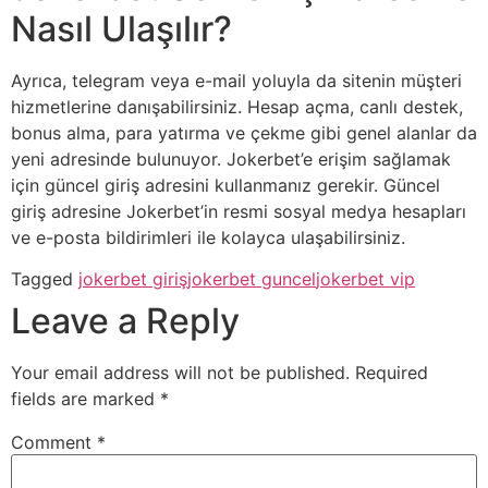
Nasıl Ulaşılır?
Ayrıca, telegram veya e-mail yoluyla da sitenin müşteri
hizmetlerine danışabilirsiniz. Hesap açma, canlı destek,
bonus alma, para yatırma ve çekme gibi genel alanlar da
yeni adresinde bulunuyor. Jokerbet’e erişim sağlamak
için güncel giriş adresini kullanmanız gerekir. Güncel
giriş adresine Jokerbet’in resmi sosyal medya hesapları
ve e-posta bildirimleri ile kolayca ulaşabilirsiniz.
Tagged
jokerbet giriş
jokerbet guncel
jokerbet vip
Leave a Reply
Your email address will not be published.
Required
fields are marked
*
Comment
*