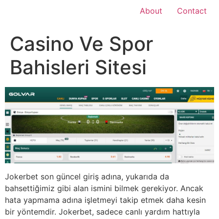
About
Contact
Casino Ve Spor
Bahisleri Sitesi
Jokerbet son güncel giriş adına, yukarıda da
bahsettiğimiz gibi alan ismini bilmek gerekiyor. Ancak
hata yapmama adına işletmeyi takip etmek daha kesin
bir yöntemdir. Jokerbet, sadece canlı yardım hattıyla