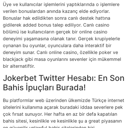
Üye ve kullanıcılar işlemlerini yaptıklarında o işlemlere
verilen bonuslardan anında kazanç elde ediyorlar.
Bonuslar hak edildikten sonra canlı destek hattına
gidilerek added bonus talep ediliyor. Canlı casino
bölümü ise kullanıcıların gerçek bir online casino
deneyimi yaşamasına olanak tanır. Gerçek krupiyelerle
oynanan bu oyunlar, oyunculara daha interaktif bir
deneyim sunar. Canlı online casino, özellikle poker ve
blackjack gibi masa oyunlarını sevenler için mükemmel
bir alternatiftir.
Jokerbet Twitter Hesabı: En Son
Bahis İpuçları Burada!
Bu platformlar web üzerinden ülkemizde Türkçe internet
sitelerini kullanıma açarak buradaki iddaa severlere pek
çok fırsat sunuyor. Her hafta en az bir defa kapatılan
bahis sitesi, kesinlikle ve kesinlikle şu a great piyasanın
en güvenilir unlawful bahis sitelerinden biri.