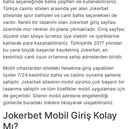
bahis seçeneğinde bahis çeşitleri de kullanabilirsiniz.
Türkçe casino siteleri arasında yer alan Jokerbet
sitesinde spor bahisleri ve canlı bahis seçenekleri de
vardır. Renkli bir tasarımı olan Jokerbet giriş sayfası
üzerinde mor renkler ön plana çıkmaktadır. Giriş sayfası
düzenli olan siteye ücretsiz üye olabilir ve içeriklerine
katılarak para kazanabilirsiniz. Türkiye’de 2017 yılından
bu yana büyük başarılar kaydetmiş Jokerbet, en
kesintisiz canlı oyun ortamına sahip adreslerden biridir.
Mobil cihazlardan sitedeki hesabına giriş yapabilen
üyeler 7/24 kesintisiz bahis ve casino oynama şansına
sahiptir. Jokerbet sitesinin mobil sürümü çok başarılı bir
tasarıma sahiptir ve tüm özellikler mobil uygulaması için
de geçerlidir. Sitenin mobil adresine engellendiği
günlerde buradaki linklere tıklayarak ulaşabilirsiniz.
Jokerbet Mobil Giriş Kolay
Mı?