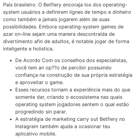
País brasileiro. O Betfiery encoraja los dos operating-
system usuários a definirem lignes de tempo e dinheiro
como também a jamais jogarem além de suas
possibilidades. Embora operating-system games de
azar on-line sejam uma manera descontraída de
divertimento afin de adultos, é notable jogar de forma
inteligente e holistica.
De Acordo Com os conselhos dos especialistas,
você tem an op??o de percibir possuindo
confiança na construção de sua própria estratégia
e aproveitar o game.
Esses recursos tornam a experiência mais do que
somente dar, criando o ecossistema nas quais
operating system jogadores sentem o qual estão
progredindo sin parar.
A estratégia de marketing carry out Betfiery no
Instagram também ajuda a ocasionar teu
aplicativo mobile.