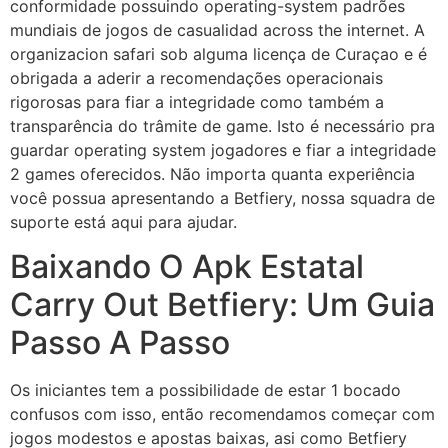
conformidade possuindo operating-system padrões
mundiais de jogos de casualidad across the internet. A
organizacion safari sob alguma licença de Curaçao e é
obrigada a aderir a recomendações operacionais
rigorosas para fiar a integridade como também a
transparência do trâmite de game. Isto é necessário pra
guardar operating system jogadores e fiar a integridade
2 games oferecidos. Não importa quanta experiência
você possua apresentando a Betfiery, nossa squadra de
suporte está aqui para ajudar.
Baixando O Apk Estatal
Carry Out Betfiery: Um Guia
Passo A Passo
Os iniciantes tem a possibilidade de estar 1 bocado
confusos com isso, então recomendamos começar com
jogos modestos e apostas baixas, asi como Betfiery