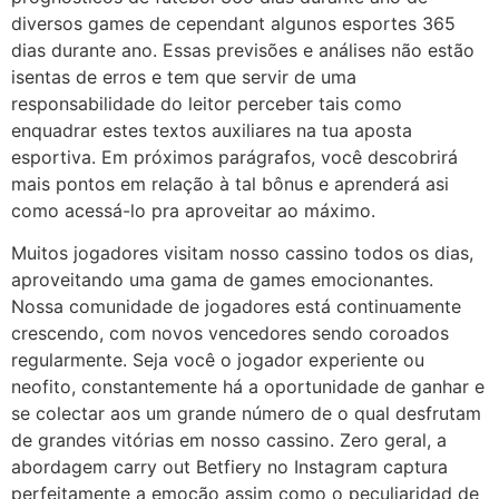
diversos games de cependant algunos esportes 365
dias durante ano. Essas previsões e análises não estão
isentas de erros e tem que servir de uma
responsabilidade do leitor perceber tais como
enquadrar estes textos auxiliares na tua aposta
esportiva. Em próximos parágrafos, você descobrirá
mais pontos em relação à tal bônus e aprenderá asi
como acessá-lo pra aproveitar ao máximo.
Muitos jogadores visitam nosso cassino todos os dias,
aproveitando uma gama de games emocionantes.
Nossa comunidade de jogadores está continuamente
crescendo, com novos vencedores sendo coroados
regularmente. Seja você o jogador experiente ou
neofito, constantemente há a oportunidade de ganhar e
se colectar aos um grande número de o qual desfrutam
de grandes vitórias em nosso cassino. Zero geral, a
abordagem carry out Betfiery no Instagram captura
perfeitamente a emoção assim como o peculiaridad de