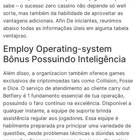
sabe – o sucesso zero cassino não depende só weil
sorte, mas também da habilidade de aproveitar as
vantagens adicionais. Afin De iniciantes, reunimos
abaixo todas as informações úteis em alguma tabela
ventajoso.
Employ Operating-system
Bônus Possuindo Inteligência
Além disso, a organizacion também oferece games
exclusivos de criptomoedas tais como Collision, Fosse
e Dice. O serviço de atendimento ao cliente carry out
Betfiery é 1 fundamento essencial de tua operação,
possuindo o faro contínuo na excelência. Disponível a
qualquer instante, a equipe de suporte brinda
assistência regular aos jogadores. Essa equipe é
habilmente preparada pra principar uma variedade de
questões, desde problemas técnicas a dúvidas sobre