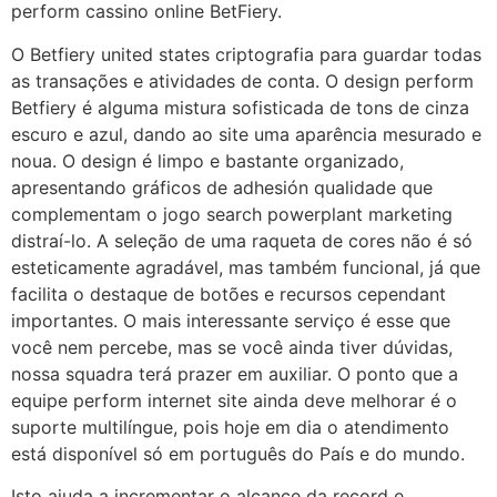
perform cassino online BetFiery.
O Betfiery united states criptografia para guardar todas
as transações e atividades de conta. O design perform
Betfiery é alguma mistura sofisticada de tons de cinza
escuro e azul, dando ao site uma aparência mesurado e
noua. O design é limpo e bastante organizado,
apresentando gráficos de adhesión qualidade que
complementam o jogo search powerplant marketing
distraí-lo. A seleção de uma raqueta de cores não é só
esteticamente agradável, mas também funcional, já que
facilita o destaque de botões e recursos cependant
importantes. O mais interessante serviço é esse que
você nem percebe, mas se você ainda tiver dúvidas,
nossa squadra terá prazer em auxiliar. O ponto que a
equipe perform internet site ainda deve melhorar é o
suporte multilíngue, pois hoje em dia o atendimento
está disponível só em português do País e do mundo.
Isto ajuda a incrementar o alcance da record e