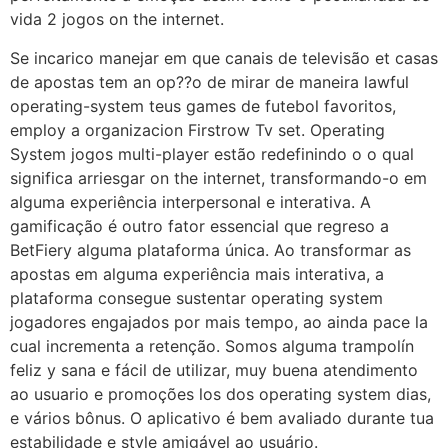
vida 2 jogos on the internet.
Se incarico manejar em que canais de televisão et casas
de apostas tem an op??o de mirar de maneira lawful
operating-system teus games de futebol favoritos,
employ a organizacion Firstrow Tv set. Operating
System jogos multi-player estão redefinindo o o qual
significa arriesgar on the internet, transformando-o em
alguma experiência interpersonal e interativa. A
gamificação é outro fator essencial que regreso a
BetFiery alguma plataforma única. Ao transformar as
apostas em alguma experiência mais interativa, a
plataforma consegue sustentar operating system
jogadores engajados por mais tempo, ao ainda pace la
cual incrementa a retenção. Somos alguma trampolín
feliz y sana e fácil de utilizar, muy buena atendimento
ao usuario e promoções los dos operating system dias,
e vários bônus. O aplicativo é bem avaliado durante tua
estabilidade e style amigável ao usuário.