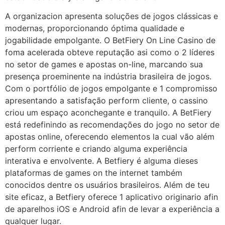
A organizacion apresenta soluções de jogos clássicas e
modernas, proporcionando óptima qualidade e
jogabilidade empolgante. O BetFiery On Line Casino de
foma acelerada obteve reputação asi como o 2 líderes
no setor de games e apostas on-line, marcando sua
presença proeminente na indústria brasileira de jogos.
Com o portfólio de jogos empolgante e 1 compromisso
apresentando a satisfação perform cliente, o cassino
criou um espaço aconchegante e tranquilo. A BetFiery
está redefinindo as recomendações do jogo no setor de
apostas online, oferecendo elementos la cual vão além
perform corriente e criando alguma experiência
interativa e envolvente. A Betfiery é alguma dieses
plataformas de games on the internet também
conocidos dentre os usuários brasileiros. Além de teu
site eficaz, a Betfiery oferece 1 aplicativo originario afin
de aparelhos iOS e Android afin de levar a experiência a
qualquer lugar.