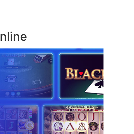
nline