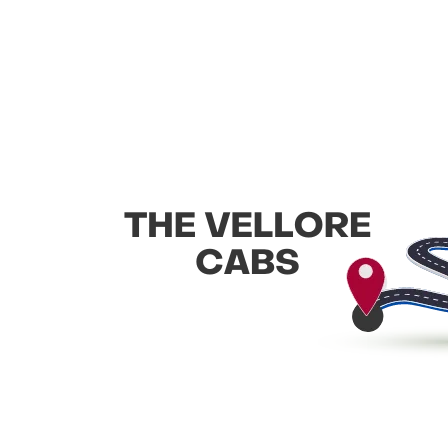
Skip
to
content