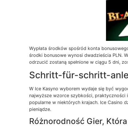
Wypłata środków spośród konta bonusowego
środki bonusowe wynosi dwadzieścia PLN. W
odrzucić zostaną spełnione w ciągu 5 dni, z
Schritt-für-schritt-a
W Ice Kasyno wyborem wydaje się być wygoda 
najwyższe wzorce szybkości, praktyczności i
popularne w niektórych krajach. Ice Casino 
pieniądze.
Różnorodność Gier, Która