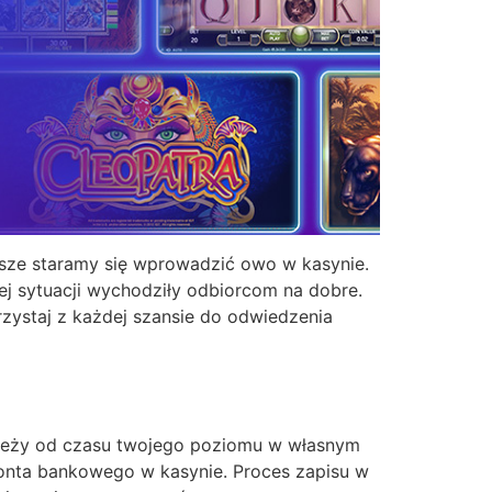
awsze staramy się wprowadzić owo w kasynie.
dej sytuacji wychodziły odbiorcom na dobre.
rzystaj z każdej szansie do odwiedzenia
ależy od czasu twojego poziomu w własnym
 konta bankowego w kasynie. Proces zapisu w