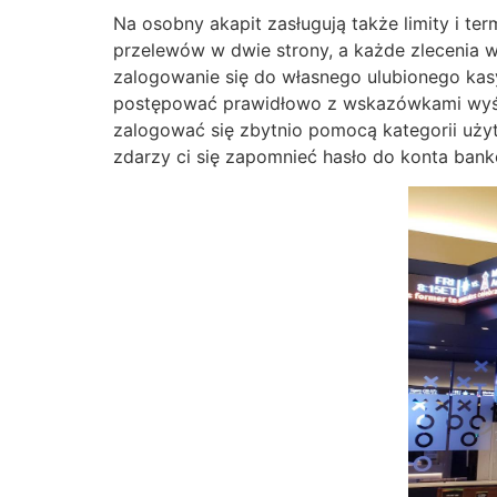
Na osobny akapit zasługują także limity i te
przelewów w dwie strony, a każde zlecenia
zalogowanie się do własnego ulubionego kasy
postępować prawidłowo z wskazówkami wyświ
zalogować się zbytnio pomocą kategorii użytk
zdarzy ci się zapomnieć hasło do konta ban