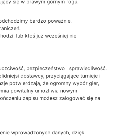
ajdujący się w prawym górnym rogu.
podchodzimy bardzo poważnie.
raniczeń.
dzi, lub ktoś już wcześniej nie
uczciwość, bezpieczeństwo i sprawiedliwość.
dniejsi dostawcy, przyciągające turnieje i
nzje potwierdzają, że ogromny wybór gier,
remia powitalny umożliwia nowym
ończeniu zapisu możesz zalogować się na
enie wprowadzonych danych, dzięki