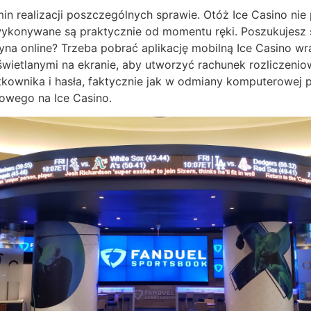
rmin realizacji poszczególnych sprawie. Otóż Ice Casino ni
 wykonywane są praktycznie od momentu ręki. Poszukujes
na online? Trzeba pobrać aplikację mobilną Ice Casino wra
etlanymi na ekranie, aby utworzyć rachunek rozliczeni
ownika i hasła, faktycznie jak w odmiany komputerowej pols
kowego na Ice Casino.