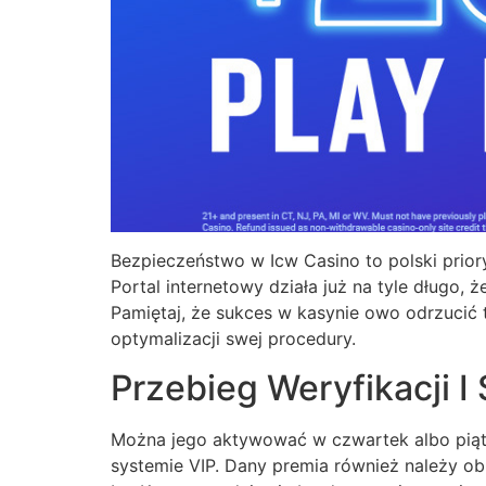
Bezpieczeństwo w Icw Casino to polski prior
Portal internetowy działa już na tyle długo,
Pamiętaj, że sukces w kasynie owo odrzucić t
optymalizacji swej procedury.
Przebieg Weryfikacji 
Można jego aktywować w czwartek albo piąt
systemie VIP. Dany premia również należy obr