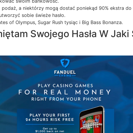
lokować swoim bankowość.
 podaż, a niektórzy mogą dostać poniekąd 90% ekstra do
utworzyć sobie świeże hasło.
Gates of Olympus, Sugar Rush tysiąc i Big Bass Bonanza.
iętam Swojego Hasła W Jaki