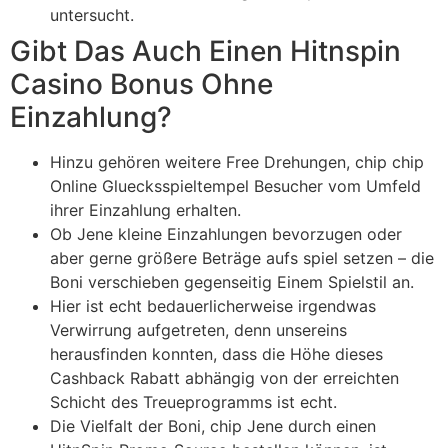
untersucht.
Gibt Das Auch Einen Hitnspin
Casino Bonus Ohne
Einzahlung?
Hinzu gehören weitere Free Drehungen, chip chip
Online Gluecksspieltempel Besucher vom Umfeld
ihrer Einzahlung erhalten.
Ob Jene kleine Einzahlungen bevorzugen oder
aber gerne größere Beträge aufs spiel setzen – die
Boni verschieben gegenseitig Einem Spielstil an.
Hier ist echt bedauerlicherweise irgendwas
Verwirrung aufgetreten, denn unsereins
herausfinden konnten, dass die Höhe dieses
Cashback Rabatt abhängig von der erreichten
Schicht des Treueprogramms ist echt.
Die Vielfalt der Boni, chip Jene durch einen