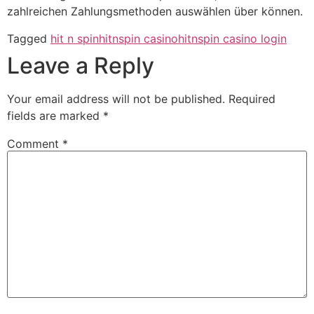
zahlreichen Zahlungsmethoden auswählen über können.
Tagged
hit n spin
hitnspin casino
hitnspin casino login
Leave a Reply
Your email address will not be published.
Required
fields are marked
*
Comment
*