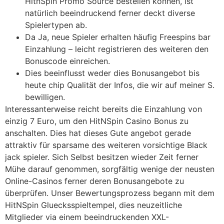
HitnSpin Promo Source bestellen können, ist
natürlich beeindruckend ferner deckt diverse
Spielertypen ab.
Da Ja, neue Spieler erhalten häufig Freespins bar
Einzahlung – leicht registrieren des weiteren den
Bonuscode einreichen.
Dies beeinflusst weder dies Bonusangebot bis
heute chip Qualität der Infos, die wir auf meiner S.
bewilligen.
Interessanterweise reicht bereits die Einzahlung von
einzig 7 Euro, um den HitNSpin Casino Bonus zu
anschalten. Dies hat dieses Gute angebot gerade
attraktiv für sparsame des weiteren vorsichtige Black
jack spieler. Sich Selbst besitzen wieder Zeit ferner
Mühe darauf genommen, sorgfältig wenige der neusten
Online-Casinos ferner deren Bonusangebote zu
überprüfen. Unser Bewertungsprozess begann mit dem
HitNSpin Gluecksspieltempel, dies neuzeitliche
Mitglieder via einem beeindruckenden XXL-