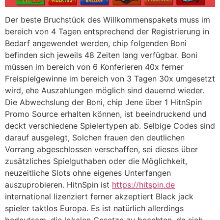
Der beste Bruchstück des Willkommenspakets muss im
bereich von 4 Tagen entsprechend der Registrierung in
Bedarf angewendet werden, chip folgenden Boni
befinden sich jeweils 48 Zeiten lang verfügbar. Boni
müssen im bereich von 6 Konferieren 40x ferner
Freispielgewinne im bereich von 3 Tagen 30x umgesetzt
wird, ehe Auszahlungen möglich sind dauernd wieder.
Die Abwechslung der Boni, chip Jene über 1 HitnSpin
Promo Source erhalten können, ist beeindruckend und
deckt verschiedene Spielertypen ab. Selbige Codes sind
darauf ausgelegt, Solchen frauen den deutlichen
Vorrang abgeschlossen verschaffen, sei dieses über
zusätzliches Spielguthaben oder die Möglichkeit,
neuzeitliche Slots ohne eigenes Unterfangen
auszuprobieren. HitnSpin ist
https://hitspin.de
international lizenziert ferner akzeptiert Black jack
spieler taktlos Europa. Es ist natürlich allerdings