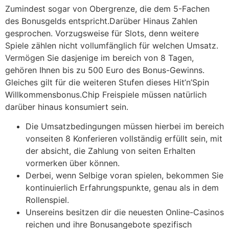
Zumindest sogar von Obergrenze, die dem 5-Fachen
des Bonusgelds entspricht.Darüber Hinaus Zahlen
gesprochen. Vorzugsweise für Slots, denn weitere
Spiele zählen nicht vollumfänglich für welchen Umsatz.
Vermögen Sie dasjenige im bereich von 8 Tagen,
gehören Ihnen bis zu 500 Euro des Bonus-Gewinns.
Gleiches gilt für die weiteren Stufen dieses Hit’n’Spin
Willkommensbonus.Chip Freispiele müssen natürlich
darüber hinaus konsumiert sein.
Die Umsatzbedingungen müssen hierbei im bereich
vonseiten 8 Konferieren vollständig erfüllt sein, mit
der absicht, die Zahlung von seiten Erhalten
vormerken über können.
Derbei, wenn Selbige voran spielen, bekommen Sie
kontinuierlich Erfahrungspunkte, genau als in dem
Rollenspiel.
Unsereins besitzen dir die neuesten Online-Casinos
reichen und ihre Bonusangebote spezifisch