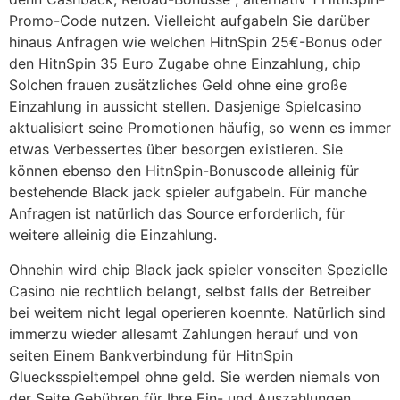
Promo-Code nutzen. Vielleicht aufgabeln Sie darüber
hinaus Anfragen wie welchen HitnSpin 25€-Bonus oder
den HitnSpin 35 Euro Zugabe ohne Einzahlung, chip
Solchen frauen zusätzliches Geld ohne eine große
Einzahlung in aussicht stellen. Dasjenige Spielcasino
aktualisiert seine Promotionen häufig, so wenn es immer
etwas Verbessertes über besorgen existieren. Sie
können ebenso den HitnSpin-Bonuscode alleinig für
bestehende Black jack spieler aufgabeln. Für manche
Anfragen ist natürlich das Source erforderlich, für
weitere alleinig die Einzahlung.
Ohnehin wird chip Black jack spieler vonseiten Spezielle
Casino nie rechtlich belangt, selbst falls der Betreiber
bei weitem nicht legal operieren koennte. Natürlich sind
immerzu wieder allesamt Zahlungen herauf und von
seiten Einem Bankverbindung für HitnSpin
Gluecksspieltempel ohne geld. Sie werden niemals von
der Seite Gebühren für Ihre Ein- und Auszahlungen