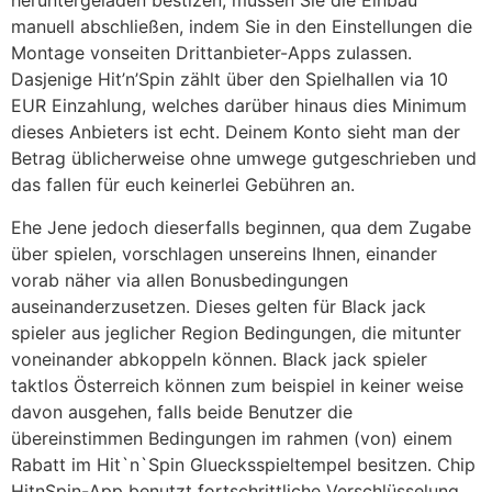
heruntergeladen bestizen, müssen Sie die Einbau
manuell abschließen, indem Sie in den Einstellungen die
Montage vonseiten Drittanbieter-Apps zulassen.
Dasjenige Hit’n’Spin zählt über den Spielhallen via 10
EUR Einzahlung, welches darüber hinaus dies Minimum
dieses Anbieters ist echt. Deinem Konto sieht man der
Betrag üblicherweise ohne umwege gutgeschrieben und
das fallen für euch keinerlei Gebühren an.
Ehe Jene jedoch dieserfalls beginnen, qua dem Zugabe
über spielen, vorschlagen unsereins Ihnen, einander
vorab näher via allen Bonusbedingungen
auseinanderzusetzen. Dieses gelten für Black jack
spieler aus jeglicher Region Bedingungen, die mitunter
voneinander abkoppeln können. Black jack spieler
taktlos Österreich können zum beispiel in keiner weise
davon ausgehen, falls beide Benutzer die
übereinstimmen Bedingungen im rahmen (von) einem
Rabatt im Hit`n`Spin Gluecksspieltempel besitzen. Chip
HitnSpin-App benutzt fortschrittliche Verschlüsselung,