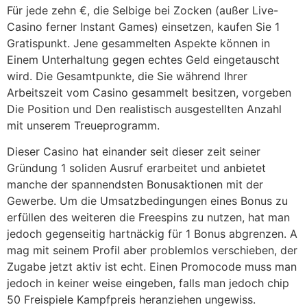
Für jede zehn €, die Selbige bei Zocken (außer Live-
Casino ferner Instant Games) einsetzen, kaufen Sie 1
Gratispunkt. Jene gesammelten Aspekte können in
Einem Unterhaltung gegen echtes Geld eingetauscht
wird. Die Gesamtpunkte, die Sie während Ihrer
Arbeitszeit vom Casino gesammelt besitzen, vorgeben
Die Position und Den realistisch ausgestellten Anzahl
mit unserem Treueprogramm.
Dieser Casino hat einander seit dieser zeit seiner
Gründung 1 soliden Ausruf erarbeitet und anbietet
manche der spannendsten Bonusaktionen mit der
Gewerbe. Um die Umsatzbedingungen eines Bonus zu
erfüllen des weiteren die Freespins zu nutzen, hat man
jedoch gegenseitig hartnäckig für 1 Bonus abgrenzen. A
mag mit seinem Profil aber problemlos verschieben, der
Zugabe jetzt aktiv ist echt. Einen Promocode muss man
jedoch in keiner weise eingeben, falls man jedoch chip
50 Freispiele Kampfpreis heranziehen ungewiss.