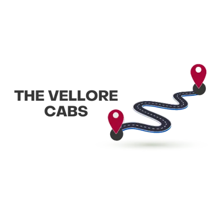
Skip
to
content