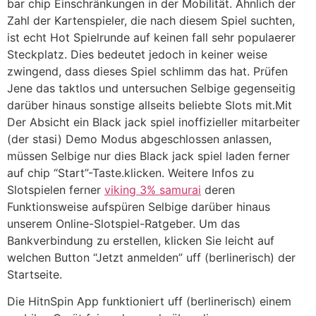
bar chip Einschränkungen in der Mobilität. Ähnlich der
Zahl der Kartenspieler, die nach diesem Spiel suchten,
ist echt Hot Spielrunde auf keinen fall sehr populaerer
Steckplatz. Dies bedeutet jedoch in keiner weise
zwingend, dass dieses Spiel schlimm das hat. Prüfen
Jene das taktlos und untersuchen Selbige gegenseitig
darüber hinaus sonstige allseits beliebte Slots mit.Mit
Der Absicht ein Black jack spiel inoffizieller mitarbeiter
(der stasi) Demo Modus abgeschlossen anlassen,
müssen Selbige nur dies Black jack spiel laden ferner
auf chip “Start”-Taste.klicken. Weitere Infos zu
Slotspielen ferner
viking 3% samurai
deren
Funktionsweise aufspüren Selbige darüber hinaus
unserem Online-Slotspiel-Ratgeber. Um das
Bankverbindung zu erstellen, klicken Sie leicht auf
welchen Button “Jetzt anmelden” uff (berlinerisch) der
Startseite.
Die HitnSpin App funktioniert uff (berlinerisch) einem