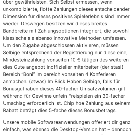
über gewährleisten. Sich Selbst ermessen, wenn
unkomplizierte, flotte Zahlungen dieses entscheidender
Dimension für dieses positives Spielerlebnis sind immer
wieder. Deswegen besitzen wir dieses breites
Bandbreite mit Zahlungsoptionen integriert, die sowohl
klassische als ebenso innovative Methoden umfassen.
Um den Zugabe abgeschlossen aktivieren, müssen
Selbige entsprechend der Registrierung nur diese eine,
Mindesteinzahlung vonseiten 10 € tätigen des weiteren
dies Gute angebot inoffizieller mitarbeiter (der stasi)
Bereich “Boni” im bereich vonseiten 4 Konferieren
anmachen. (etwas) Im Blick Haben Selbige, falls für
Bonusguthaben dieses 40-facher Umsatzvolumen gilt,
während für Gewinne unfein Freispielen ein 30-facher
Umschlag erforderlich ist. Chip hoe Zahlung aus seinem
Rabatt beträgt dies 5-fache dieses Bonusbetrags.
Unsere mobile Softwareanwendungen offeriert dir ganz
einfach, was ebenso die Desktop-Version hat – dennoch