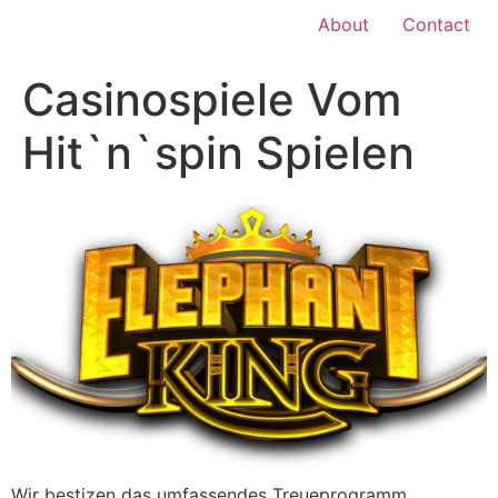
About
Contact
Casinospiele Vom
Hit`n`spin Spielen
Wir bestizen das umfassendes Treueprogramm