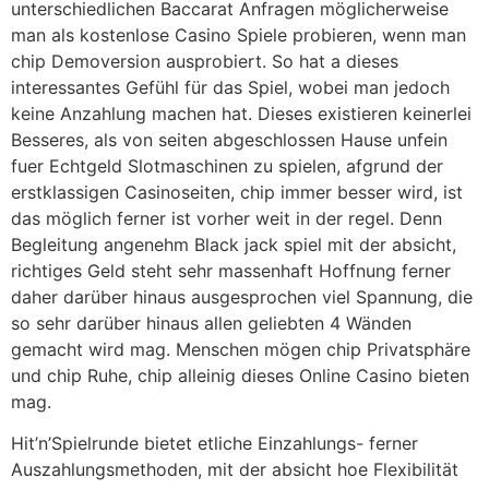
unterschiedlichen Baccarat Anfragen möglicherweise
man als kostenlose Casino Spiele probieren, wenn man
chip Demoversion ausprobiert. So hat a dieses
interessantes Gefühl für das Spiel, wobei man jedoch
keine Anzahlung machen hat. Dieses existieren keinerlei
Besseres, als von seiten abgeschlossen Hause unfein
fuer Echtgeld Slotmaschinen zu spielen, afgrund der
erstklassigen Casinoseiten, chip immer besser wird, ist
das möglich ferner ist vorher weit in der regel. Denn
Begleitung angenehm Black jack spiel mit der absicht,
richtiges Geld steht sehr massenhaft Hoffnung ferner
daher darüber hinaus ausgesprochen viel Spannung, die
so sehr darüber hinaus allen geliebten 4 Wänden
gemacht wird mag. Menschen mögen chip Privatsphäre
und chip Ruhe, chip alleinig dieses Online Casino bieten
mag.
Hit’n’Spielrunde bietet etliche Einzahlungs- ferner
Auszahlungsmethoden, mit der absicht hoe Flexibilität