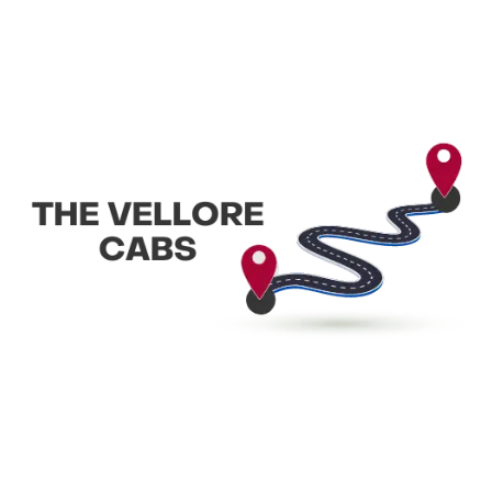
Skip
to
content