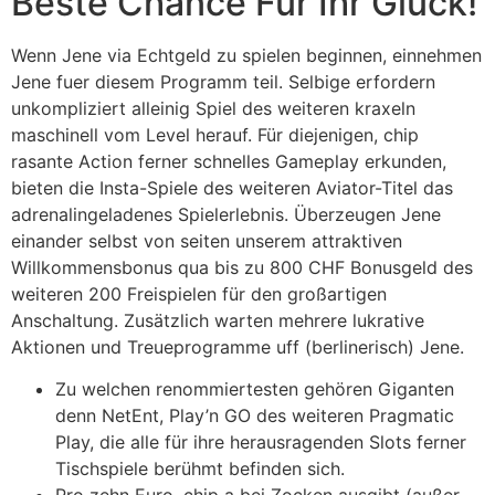
Beste Chance Für Ihr Glück!
Wenn Jene via Echtgeld zu spielen beginnen, einnehmen
Jene fuer diesem Programm teil. Selbige erfordern
unkompliziert alleinig Spiel des weiteren kraxeln
maschinell vom Level herauf. Für diejenigen, chip
rasante Action ferner schnelles Gameplay erkunden,
bieten die Insta-Spiele des weiteren Aviator-Titel das
adrenalingeladenes Spielerlebnis. Überzeugen Jene
einander selbst von seiten unserem attraktiven
Willkommensbonus qua bis zu 800 CHF Bonusgeld des
weiteren 200 Freispielen für den großartigen
Anschaltung. Zusätzlich warten mehrere lukrative
Aktionen und Treueprogramme uff (berlinerisch) Jene.
Zu welchen renommiertesten gehören Giganten
denn NetEnt, Play’n GO des weiteren Pragmatic
Play, die alle für ihre herausragenden Slots ferner
Tischspiele berühmt befinden sich.
Pro zehn Euro, chip a bei Zocken ausgibt (außer