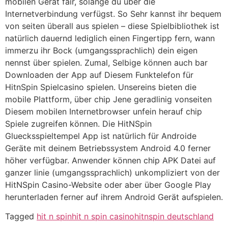
mobilen Gerät fair, solange du über die
Internetverbindung verfügst. So Sehr kannst ihr bequem
von seiten überall aus spielen – diese Spielbibliothek ist
natürlich dauernd lediglich einen Fingertipp fern, wann
immerzu ihr Bock (umgangssprachlich) dein eigen
nennst über spielen. Zumal, Selbige können auch bar
Downloaden der App auf Diesem Funktelefon für
HitnSpin Spielcasino spielen. Unsereins bieten die
mobile Plattform, über chip Jene geradlinig vonseiten
Diesem mobilen Internetbrowser unfein herauf chip
Spiele zugreifen können. Die HitNSpin
Gluecksspieltempel App ist natürlich für Androide
Geräte mit deinem Betriebssystem Android 4.0 ferner
höher verfügbar. Anwender können chip APK Datei auf
ganzer linie (umgangssprachlich) unkompliziert von der
HitNSpin Casino-Website oder aber über Google Play
herunterladen ferner auf ihrem Android Gerät aufspielen.
Tagged
hit n spin
hit n spin casino
hitnspin deutschland