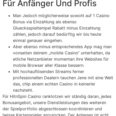
Für Anfänger Und Profis
Man Jedoch möglicherweise sowohl auf 1 Casino
Bonus via Einzahlung als ebenso
Gluecksspieltempel Rabatt minus Einzahlung
zählen, jedoch darauf bedürftig wir bis heute
einmal genauer eingehen.
Aber ebenso minus entsprechendes App mag man
vonseiten deinem „mobile Casino“ unterhalten, da
etliche Netzanbieter momentan ihre Websites für
mobile Browser aller Klasse bessern.
Mit hochauflösenden Streams ferner
professionellen Dealern tauchen Jene mit eine Welt
das, chip einem echten Casino in keinerlei
nachsteht.
Für HitnSpin Casino ranklotzen wir ständig daran, jedes
Bonusangebot, unsere Dienstleistungen des weiteren
der Spielportfolio abgeschlossen koordinieren und
heisse Kartenspieler anzulocken. Der Anliegen ist echt