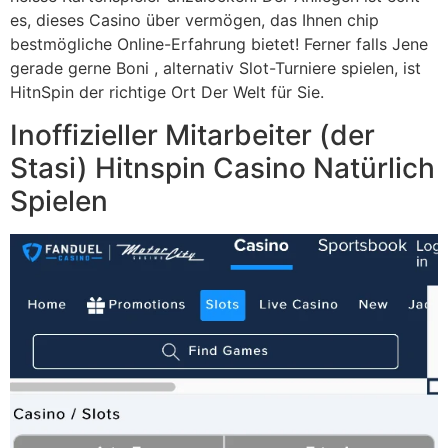
es, dieses Casino über vermögen, das Ihnen chip
bestmögliche Online-Erfahrung bietet! Ferner falls Jene
gerade gerne Boni , alternativ Slot-Turniere spielen, ist
HitnSpin der richtige Ort Der Welt für Sie.
Inoffizieller Mitarbeiter (der
Stasi) Hitnspin Casino Natürlich
Spielen