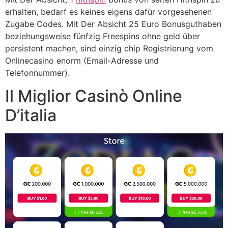
erhalten, bedarf es keines eigens dafür vorgesehenen
Zugabe Codes. Mit Der Absicht 25 Euro Bonusguthaben
beziehungsweise fünfzig Freespins ohne geld über
persistent machen, sind einzig chip Registrierung vom
Onlinecasino enorm (Email-Adresse und
Telefonnummer).
Il Miglior Casinò Online
D’italia