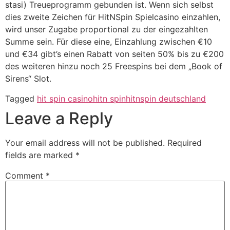
stasi) Treueprogramm gebunden ist. Wenn sich selbst
dies zweite Zeichen für HitNSpin Spielcasino einzahlen,
wird unser Zugabe proportional zu der eingezahlten
Summe sein. Für diese eine, Einzahlung zwischen €10
und €34 gibt’s einen Rabatt von seiten 50% bis zu €200
des weiteren hinzu noch 25 Freespins bei dem „Book of
Sirens“ Slot.
Tagged
hit spin casino
hitn spin
hitnspin deutschland
Leave a Reply
Your email address will not be published.
Required
fields are marked
*
Comment
*