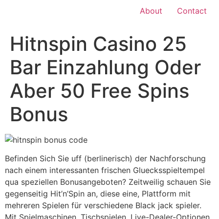
About
Contact
Hitnspin Casino 25
Bar Einzahlung Oder
Aber 50 Free Spins
Bonus
Befinden Sich Sie uff (berlinerisch) der Nachforschung
nach einem interessanten frischen Gluecksspieltempel
qua speziellen Bonusangeboten? Zeitweilig schauen Sie
gegenseitig Hit’n’Spin an, diese eine, Plattform mit
mehreren Spielen für verschiedene Black jack spieler.
Mit Spielmaschinen, Tischspielen, Live-Dealer-Optionen