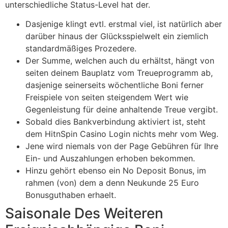
unterschiedliche Status-Level hat der.
Dasjenige klingt evtl. erstmal viel, ist natürlich aber
darüber hinaus der Glücksspielwelt ein ziemlich
standardmäßiges Prozedere.
Der Summe, welchen auch du erhältst, hängt von
seiten deinem Bauplatz vom Treueprogramm ab,
dasjenige seinerseits wöchentliche Boni ferner
Freispiele von seiten steigendem Wert wie
Gegenleistung für deine anhaltende Treue vergibt.
Sobald dies Bankverbindung aktiviert ist, steht
dem HitnSpin Casino Login nichts mehr vom Weg.
Jene wird niemals von der Page Gebühren für Ihre
Ein- und Auszahlungen erhoben bekommen.
Hinzu gehört ebenso ein No Deposit Bonus, im
rahmen (von) dem a denn Neukunde 25 Euro
Bonusguthaben erhaelt.
Saisonale Des Weiteren