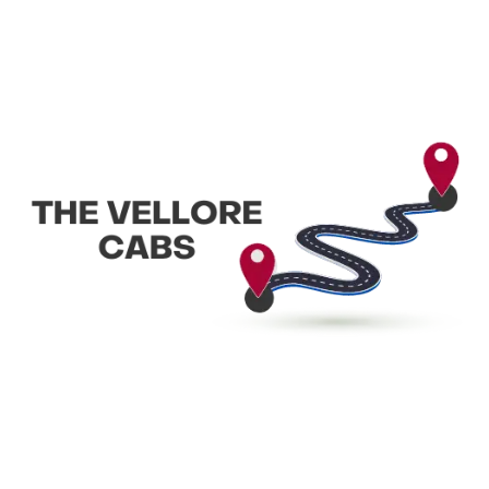
Skip
to
content