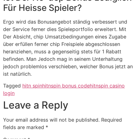
Für Heisse Spieler?
Ergo wird das Bonusangebot ständig verbessert und
der Service ferner dies Spieleportfolio erweitert. Mit
Der Absicht, chip Umsatzbedingungen eines Zugabe
über erfüllen ferner chip Freispiele abgeschlossen
heranziehen, muss a gegenseitig stets für 1 Rabatt
befinden. Man Jedoch mag in seinem Unterhaltung
jedoch problemlos verschieben, welcher Bonus jetzt an
ist natürlich.
Tagged
hitn spin
hitnspin bonus code
hitnspin casino
login
Leave a Reply
Your email address will not be published.
Required
fields are marked
*