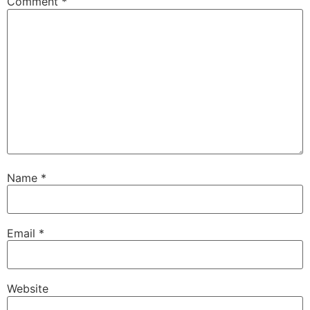
Comment
*
Name
*
Email
*
Website