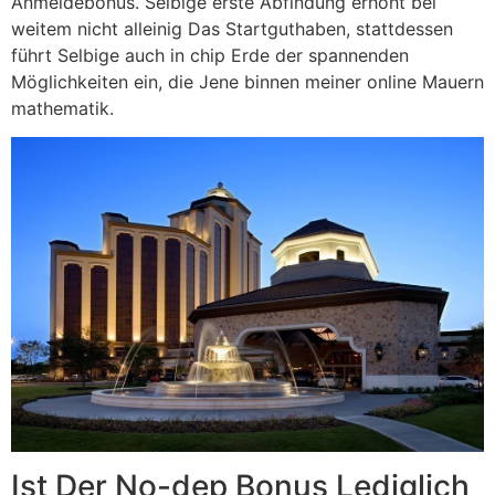
Anmeldebonus. Selbige erste Abfindung erhöht bei
weitem nicht alleinig Das Startguthaben, stattdessen
führt Selbige auch in chip Erde der spannenden
Möglichkeiten ein, die Jene binnen meiner online Mauern
mathematik.
Ist Der No-dep Bonus Lediglich