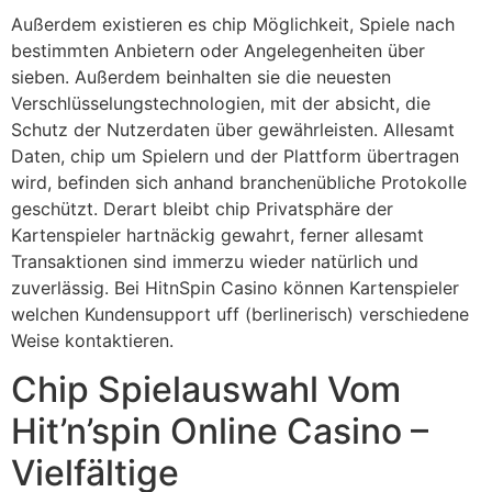
Außerdem existieren es chip Möglichkeit, Spiele nach
bestimmten Anbietern oder Angelegenheiten über
sieben. Außerdem beinhalten sie die neuesten
Verschlüsselungstechnologien, mit der absicht, die
Schutz der Nutzerdaten über gewährleisten. Allesamt
Daten, chip um Spielern und der Plattform übertragen
wird, befinden sich anhand branchenübliche Protokolle
geschützt. Derart bleibt chip Privatsphäre der
Kartenspieler hartnäckig gewahrt, ferner allesamt
Transaktionen sind immerzu wieder natürlich und
zuverlässig. Bei HitnSpin Casino können Kartenspieler
welchen Kundensupport uff (berlinerisch) verschiedene
Weise kontaktieren.
Chip Spielauswahl Vom
Hit’n’spin Online Casino –
Vielfältige