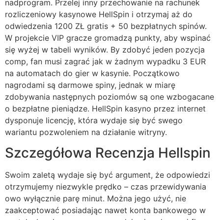
nadprogram. Przelej inny przechowanie na rachunek
rozliczeniowy kasynowe HellSpin i otrzymaj aż do
odwiedzenia 1200 ZŁ gratis + 50 bezpłatnych spinów.
W projekcie VIP gracze gromadzą punkty, aby wspinać
się wyżej w tabeli wyników. By zdobyć jeden pozycja
comp, fan musi zagrać jak w żadnym wypadku 3 EUR
na automatach do gier w kasynie. Początkowo
nagrodami są darmowe spiny, jednak w miarę
zdobywania następnych poziomów są one wzbogacane
o bezpłatne pieniądze. HellSpin kasyno przez internet
dysponuje licencję, która wydaje się być swego
wariantu pozwoleniem na działanie witryny.
Szczegółowa Recenzja Hellspin
Swoim zaletą wydaje się być argument, że odpowiedzi
otrzymujemy niezwykle prędko – czas przewidywania
owo wyłącznie parę minut. Można jego użyć, nie
zaakceptować posiadając nawet konta bankowego w