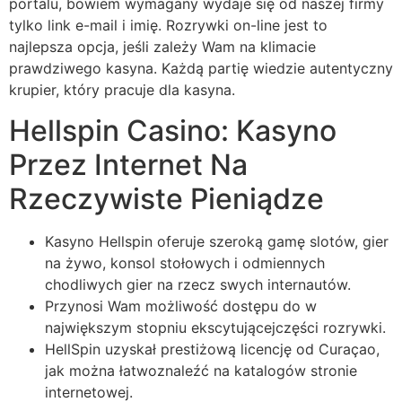
portalu, bowiem wymagany wydaje się od naszej firmy
tylko link e-mail i imię. Rozrywki on-line jest to
najlepsza opcja, jeśli zależy Wam na klimacie
prawdziwego kasyna. Każdą partię wiedzie autentyczny
krupier, który pracuje dla kasyna.
Hellspin Casino: Kasyno
Przez Internet Na
Rzeczywiste Pieniądze
Kasyno Hellspin oferuje szeroką gamę slotów, gier
na żywo, konsol stołowych i odmiennych
chodliwych gier na rzecz swych internautów.
Przynosi Wam możliwość dostępu do w
największym stopniu ekscytującejczęści rozrywki.
HellSpin uzyskał prestiżową licencję od Curaçao,
jak można łatwoznaleźć na katalogów stronie
internetowej.