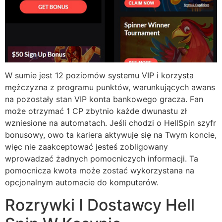
W sumie jest 12 poziomów systemu VIP i korzysta
mężczyzna z programu punktów, warunkujących awans
na pozostały stan VIP konta bankowego gracza. Fan
może otrzymać 1 CP zbytnio każde dwunastu zł
wzniesione na automatach. Jeśli chodzi o HellSpin szyfr
bonusowy, owo ta kariera aktywuje się na Twym koncie,
więc nie zaakceptować jesteś zobligowany
wprowadzać żadnych pomocniczych informacji. Ta
pomocnicza kwota może zostać wykorzystana na
opcjonalnym automacie do komputerów.
Rozrywki I Dostawcy Hell