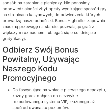
sposób na zarabianie pieniędzy. Nie ponosimy
odpowiedzialności zbyt opłaty wynikające spośród gry
na stronicach kasynowych, do odwiedzenia których
prowadzą nasze odnośniki. Bonus Highroller zapewnia
znaczną przewagę na starcie, pozwalając grać z
większym rozmachem i ubiegać się o solidniejsze
gratyfikacyj.
Odbierz Swój Bonus
Powitalny, Używając
Naszego Kodu
Promocyjnego
Co fascynujące na wpłacie pierwszego depozytu,
każdy gracz dołącza do niezwykle
rozbudowanego systemu VIP, złożonego aż
spośród dwunastu poziomów.