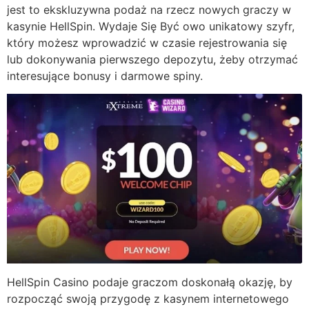
jest to ekskluzywna podaż na rzecz nowych graczy w
kasynie HellSpin. Wydaje Się Być owo unikatowy szyfr,
który możesz wprowadzić w czasie rejestrowania się
lub dokonywania pierwszego depozytu, żeby otrzymać
interesujące bonusy i darmowe spiny.
HellSpin Casino podaje graczom doskonałą okazję, by
rozpocząć swoją przygodę z kasynem internetowego