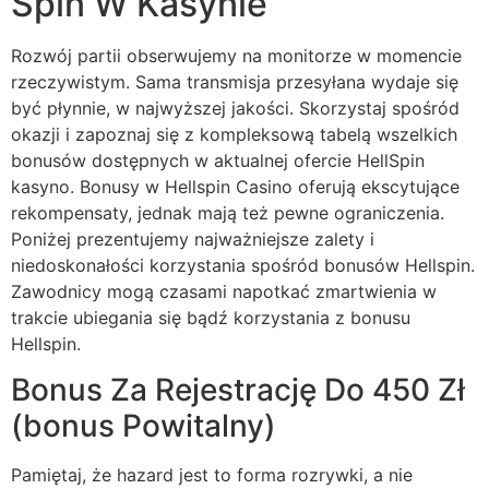
Spin W Kasynie
Rozwój partii obserwujemy na monitorze w momencie
rzeczywistym. Sama transmisja przesyłana wydaje się
być płynnie, w najwyższej jakości. Skorzystaj spośród
okazji i zapoznaj się z kompleksową tabelą wszelkich
bonusów dostępnych w aktualnej ofercie HellSpin
kasyno. Bonusy w Hellspin Casino oferują ekscytujące
rekompensaty, jednak mają też pewne ograniczenia.
Poniżej prezentujemy najważniejsze zalety i
niedoskonałości korzystania spośród bonusów Hellspin.
Zawodnicy mogą czasami napotkać zmartwienia w
trakcie ubiegania się bądź korzystania z bonusu
Hellspin.
Bonus Za Rejestrację Do 450 Zł
(bonus Powitalny)
Pamiętaj, że hazard jest to forma rozrywki, a nie