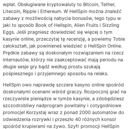
wpłat. Obsługiwane kryptowaluty to Bitcoin, Tether,
Litecoin, Ripple i Ethereum. W HellSpin można znaleźć
zabawy z możliwością nabycia bonusów, tego typu w
jaki to sposób Book of Hellspin, Alien Fruits i Sizzling
Eggs. Jeśli pragniesz dowiedzieć się więcej o tym
kasynie online, przeczytaj tę recenzję, a powiemy Tobie
całokształt, jak powinieneś wiedzieć o HellSpin Online.
Prędkie zabawy są doskonałym rozwiązaniem na rzecz
internautów, którzy nie zaakceptować mają periodu na
długie sesje gry bądź według prostu szukają
pośpiesznego i przyjemnego sposobu na relaks.
HellSpin owo naprawdę szczere kasyno online spośród
doskonałymi ocenami wśród graczy. Rozpocznij grać na
rzeczywiste pieniądze w tymże kasynie, a zdobędziesz
szczodrobliwy nadprogram powitalny i cotygodniowe
promocje! Korzystaj wraz z ponad 2000 automatów do
odwiedzenia rozrywki i przeszło 40 różnych konsol
spośród krupierami na żywo. Szyfr promocji HellSpin