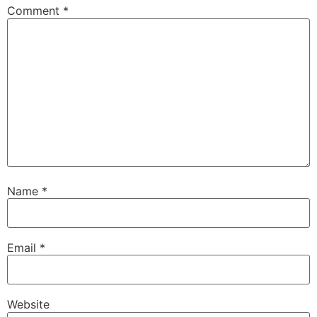
Comment
*
Name
*
Email
*
Website