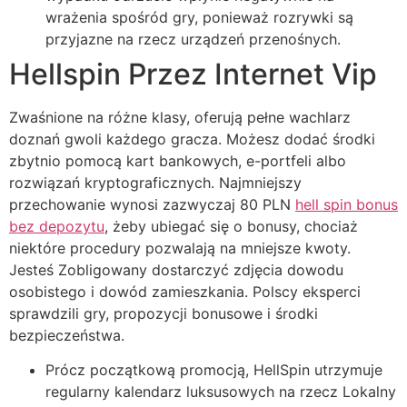
wrażenia spośród gry, ponieważ rozrywki są
przyjazne na rzecz urządzeń przenośnych.
Hellspin Przez Internet Vip
Zwaśnione na różne klasy, oferują pełne wachlarz
doznań gwoli każdego gracza. Możesz dodać środki
zbytnio pomocą kart bankowych, e-portfeli albo
rozwiązań kryptograficznych. Najmniejszy
przechowanie wynosi zazwyczaj 80 PLN
hell spin bonus
bez depozytu
, żeby ubiegać się o bonusy, chociaż
niektóre procedury pozwalają na mniejsze kwoty.
Jesteś Zobligowany dostarczyć zdjęcia dowodu
osobistego i dowód zamieszkania. Polscy eksperci
sprawdzili gry, propozycji bonusowe i środki
bezpieczeństwa.
Prócz początkową promocją, HellSpin utrzymuje
regularny kalendarz luksusowych na rzecz Lokalny