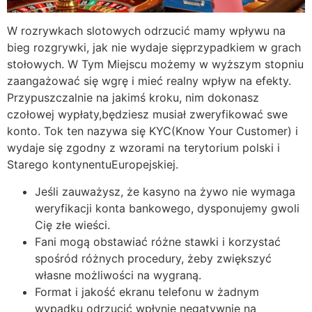
W rozrywkach slotowych odrzucić mamy wpływu na
bieg rozgrywki, jak nie wydaje sięprzypadkiem w grach
stołowych. W Tym Miejscu możemy w wyższym stopniu
zaangażować się wgrę i mieć realny wpływ na efekty.
Przypuszczalnie na jakimś kroku, nim dokonasz
czołowej wypłaty,będziesz musiał zweryfikować swe
konto. Tok ten nazywa się KYC(Know Your Customer) i
wydaje się zgodny z wzorami na terytorium polski i
Starego kontynentuEuropejskiej.
Jeśli zauważysz, że kasyno na żywo nie wymaga
weryfikacji konta bankowego, dysponujemy gwoli
Cię złe wieści.
Fani mogą obstawiać różne stawki i korzystać
spośród różnych procedury, żeby zwiększyć
własne możliwości na wygraną.
Format i jakość ekranu telefonu w żadnym
wypadku odrzucić wpłynie negatywnie na