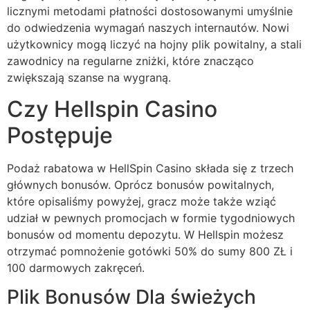
licznymi metodami płatności dostosowanymi umyślnie
do odwiedzenia wymagań naszych internautów. Nowi
użytkownicy mogą liczyć na hojny plik powitalny, a stali
zawodnicy na regularne zniżki, które znacząco
zwiększają szanse na wygraną.
Czy Hellspin Casino
Postępuje
Podaż rabatowa w HellSpin Casino składa się z trzech
głównych bonusów. Oprócz bonusów powitalnych,
które opisaliśmy powyżej, gracz może także wziąć
udział w pewnych promocjach w formie tygodniowych
bonusów od momentu depozytu. W Hellspin możesz
otrzymać pomnożenie gotówki 50% do sumy 800 ZŁ i
100 darmowych zakręceń.
Plik Bonusów Dla świeżych