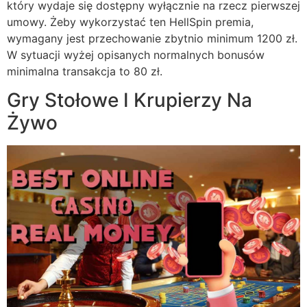
który wydaje się dostępny wyłącznie na rzecz pierwszej
umowy. Żeby wykorzystać ten HellSpin premia,
wymagany jest przechowanie zbytnio minimum 1200 zł.
W sytuacji wyżej opisanych normalnych bonusów
minimalna transakcja to 80 zł.
Gry Stołowe I Krupierzy Na
Żywo