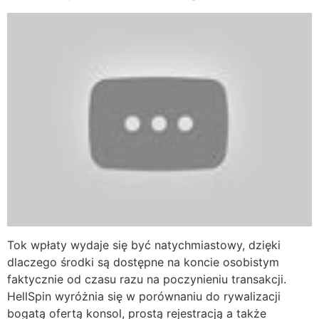
Tok wpłaty wydaje się być natychmiastowy, dzięki
dlaczego środki są dostępne na koncie osobistym
faktycznie od czasu razu na poczynieniu transakcji.
HellSpin wyróżnia się w porównaniu do rywalizacji
bogatą ofertą konsol, prostą rejestracją a także