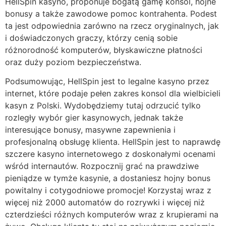
HellSpin kasyno, proponuje bogatą gamę konsol, hojne
bonusy a także zawodowe pomoc kontrahenta. Podest
ta jest odpowiednia zarówno na rzecz oryginalnych, jak
i doświadczonych graczy, którzy cenią sobie
różnorodność komputerów, błyskawiczne płatności
oraz duży poziom bezpieczeństwa.
Podsumowując, HellSpin jest to legalne kasyno przez
internet, które podaje pełen zakres konsol dla wielbicieli
kasyn z Polski. Wydobędziemy tutaj odrzucić tylko
rozległy wybór gier kasynowych, jednak także
interesujące bonusy, masywne zapewnienia i
profesjonalną obsługę klienta. HellSpin jest to naprawdę
szczere kasyno internetowego z doskonałymi ocenami
wśród internautów. Rozpocznij grać na prawdziwe
pieniądze w tymże kasynie, a dostaniesz hojny bonus
powitalny i cotygodniowe promocje! Korzystaj wraz z
więcej niż 2000 automatów do rozrywki i więcej niż
czterdzieści różnych komputerów wraz z krupierami na