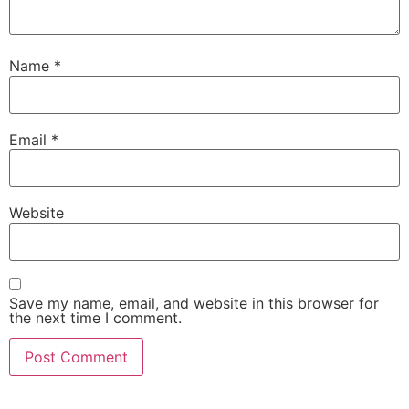
Name
*
Email
*
Website
Save my name, email, and website in this browser for
the next time I comment.