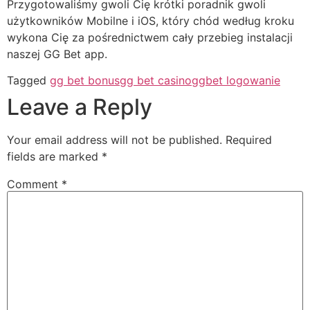
Przygotowaliśmy gwoli Cię krótki poradnik gwoli
użytkowników Mobilne i iOS, który chód według kroku
wykona Cię za pośrednictwem cały przebieg instalacji
naszej GG Bet app.
Tagged
gg bet bonus
gg bet casino
ggbet logowanie
Leave a Reply
Your email address will not be published.
Required
fields are marked
*
Comment
*