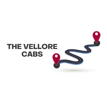
Skip
to
content