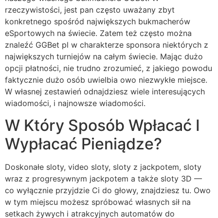
rzeczywistości, jest pan często uważany zbyt
konkretnego spośród największych bukmacherów
eSportowych na świecie. Zatem też często można
znaleźć GGBet pl w charakterze sponsora niektórych z
największych turniejów na całym świecie. Mając dużo
opcji płatności, nie trudno zrozumieć, z jakiego powodu
faktycznie dużo osób uwielbia owo niezwykłe miejsce.
W własnej zestawień odnajdziesz wiele interesujących
wiadomości, i najnowsze wiadomości.
W Który Sposób Wpłacać I
Wypłacać Pieniądze?
Doskonałe sloty, video sloty, sloty z jackpotem, sloty
wraz z progresywnym jackpotem a także sloty 3D —
co wyłącznie przyjdzie Ci do głowy, znajdziesz tu. Owo
w tym miejscu możesz spróbować własnych sił na
setkach żywych i atrakcyjnych automatów do