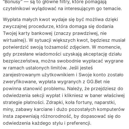
“Bonusy” — są to główne filtry, które pomagają
czytelnikowi wylądować na interesującym go temacie.
Wypłata małych kwot wydaje się być możliwa dzięki
zwyczajnej procedurze, która domaga się dodania
Twojej karty bankowej (znaczy prawdziwej, nie
wirtualnej). W sytuacji większych kwot, będziesz musiał
potwierdzić swoją tożsamość zdjęciem. W momencie,
gdy przesłane wiadomości uzyskają akceptację działu
bezpieczeństwa, można swobodnie wypłacać wygrane
w ramach ustalonych limitów. Jeśli jesteś
zarejestrowanym użytkownikiem i Swoje konto zostało
zweryfikowane, wypłata wygranych z GG.Bet nie
powinna stanowić problemu. Należy, że przejdziesz do
odwiedzenia sekcji wypłat i klikniesz w baner właściwej
strategie płatności. Zdrapki, koła fortuny, naparstki,
miny, zabawy karciane i dużo pozostałych komputerów
insta zapewniają różnorodność, by dopasować się do
odwiedzenia każdego stylu i preferencji.