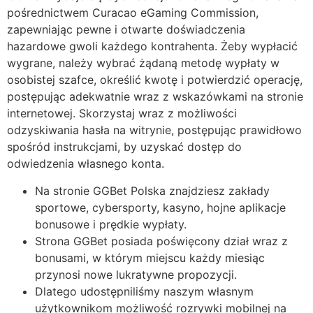
pośrednictwem Curacao eGaming Commission,
zapewniając pewne i otwarte doświadczenia
hazardowe gwoli każdego kontrahenta. Żeby wypłacić
wygrane, należy wybrać żądaną metodę wypłaty w
osobistej szafce, określić kwotę i potwierdzić operację,
postępując adekwatnie wraz z wskazówkami na stronie
internetowej. Skorzystaj wraz z możliwości
odzyskiwania hasła na witrynie, postępując prawidłowo
spośród instrukcjami, by uzyskać dostęp do
odwiedzenia własnego konta.
Na stronie GGBet Polska znajdziesz zakłady
sportowe, cybersporty, kasyno, hojne aplikacje
bonusowe i prędkie wypłaty.
Strona GGBet posiada poświęcony dział wraz z
bonusami, w którym miejscu każdy miesiąc
przynosi nowe lukratywne propozycji.
Dlatego udostępniliśmy naszym własnym
użytkownikom możliwość rozrywki mobilnej na