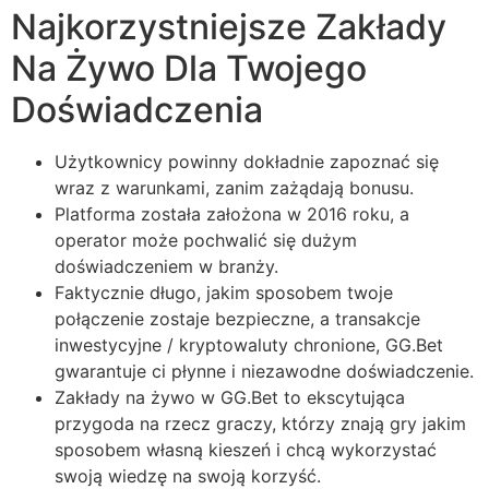
Najkorzystniejsze Zakłady
Na Żywo Dla Twojego
Doświadczenia
Użytkownicy powinny dokładnie zapoznać się
wraz z warunkami, zanim zażądają bonusu.
Platforma została założona w 2016 roku, a
operator może pochwalić się dużym
doświadczeniem w branży.
Faktycznie długo, jakim sposobem twoje
połączenie zostaje bezpieczne, a transakcje
inwestycyjne / kryptowaluty chronione, GG.Bet
gwarantuje ci płynne i niezawodne doświadczenie.
Zakłady na żywo w GG.Bet to ekscytująca
przygoda na rzecz graczy, którzy znają gry jakim
sposobem własną kieszeń i chcą wykorzystać
swoją wiedzę na swoją korzyść.