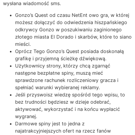
wysłana wiadomość sms.
Gonzo’s Quest od czasu NetEnt owo gra, w której
możesz dołączyć do odwiedzenia hiszpańskiego
odkrywcy Gonzo w poszukiwaniu zaginionego
złotego miasta El Dorado i skarbów, które to siano
mieści.
Oprócz Tego Gonzo’s Quest posiada doskonałą
grafikę i przyjemną ścieżkę dźwiękową.
Użytkownicy strony, którzy chcą zgarnąć
następne bezpłatne spiny, muszą mieć
sprawdzone rachunek rozliczeniowy gracza i
spełniać warunki wybieranej reklamy.
Jeśli przyswoisz wiedzę spośród tego wpisu, to
bez trudności będziesz w dzieje odebrać,
aktywować, wykorzystać i na końcu wypłacić
wygranej.
Darmowe spiny jest to jedna z
najatrakcyjniejszych ofert na rzecz fanów