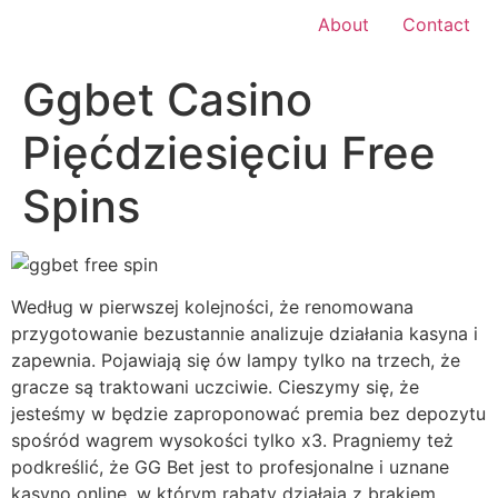
About
Contact
Ggbet Casino
Pięćdziesięciu Free
Spins
Według w pierwszej kolejności, że renomowana
przygotowanie bezustannie analizuje działania kasyna i
zapewnia. Pojawiają się ów lampy tylko na trzech, że
gracze są traktowani uczciwie. Cieszymy się, że
jesteśmy w będzie zaproponować premia bez depozytu
spośród wagrem wysokości tylko x3. Pragniemy też
podkreślić, że GG Bet jest to profesjonalne i uznane
kasyno online, w którym rabaty działają z brakiem