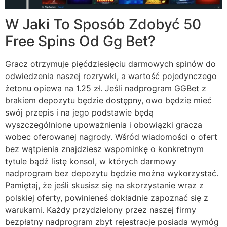
W Jaki To Sposób Zdobyć 50
Free Spins Od Gg Bet?
Gracz otrzymuje pięćdziesięciu darmowych spinów do
odwiedzenia naszej rozrywki, a wartość pojedynczego
żetonu opiewa na 1.25 zł. Jeśli nadprogram GGBet z
brakiem depozytu będzie dostępny, owo będzie mieć
swój przepis i na jego podstawie będą
wyszczególnione upoważnienia i obowiązki gracza
wobec oferowanej nagrody. Wśród wiadomości o ofert
bez wątpienia znajdziesz wspominkę o konkretnym
tytule bądź listę konsol, w których darmowy
nadprogram bez depozytu będzie można wykorzystać.
Pamiętaj, że jeśli skusisz się na skorzystanie wraz z
polskiej oferty, powinieneś dokładnie zapoznać się z
warukami. Każdy przydzielony przez naszej firmy
bezpłatny nadprogram zbyt rejestracje posiada wymóg